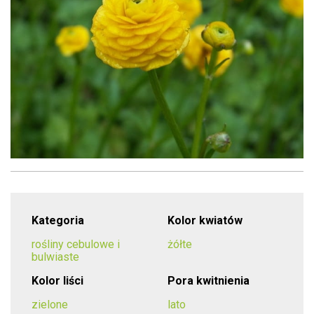
Kategoria
Kolor kwiatów
rośliny cebulowe i
żółte
bulwiaste
Kolor liści
Pora kwitnienia
zielone
lato