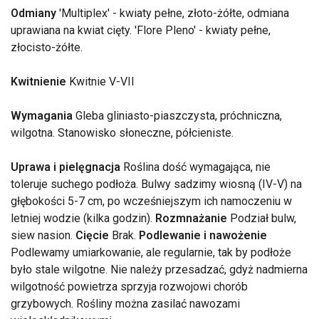
Odmiany
'Multiplex' - kwiaty pełne, złoto-żółte, odmiana
uprawiana na kwiat cięty. 'Flore Pleno' - kwiaty pełne,
złocisto-żółte.
Kwitnienie
Kwitnie V-VII
Wymagania
Gleba gliniasto-piaszczysta, próchniczna,
wilgotna. Stanowisko słoneczne, półcieniste.
Uprawa i pielęgnacja
Roślina dość wymagająca, nie
toleruje suchego podłoża. Bulwy sadzimy wiosną (IV-V) na
głębokości 5-7 cm, po wcześniejszym ich namoczeniu w
letniej wodzie (kilka godzin).
Rozmnażanie
Podział bulw,
siew nasion.
Cięcie
Brak.
Podlewanie i nawożenie
Podlewamy umiarkowanie, ale regularnie, tak by podłoże
było stale wilgotne. Nie należy przesadzać, gdyż nadmierna
wilgotność powietrza sprzyja rozwojowi chorób
grzybowych. Rośliny można zasilać nawozami