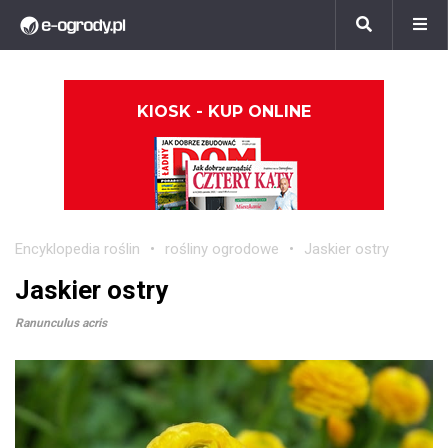
KIOSK - KUP ONLINE
Encyklopedia roślin
rośliny ogrodowe
Jaskier ostry
Jaskier ostry
Ranunculus acris