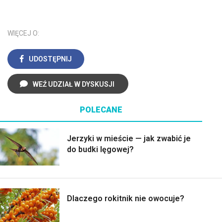
WIĘCEJ O:
UDOSTĘPNIJ
WEŹ UDZIAŁ W DYSKUSJI
POLECANE
Jerzyki w mieście — jak zwabić je
do budki lęgowej?
Dlaczego rokitnik nie owocuje?