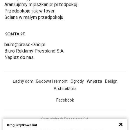
Aranżujemy mieszkanie: przedpokój
Przedpokoje: jak w foyer
Ściana w małym przedpokoju
KONTAKT
biuro@press-land.pl
Biuro Reklamy Pressland S.A.
Napisz do nas
Ładny dom
Budowa i remont
Ogrody
Wnętrza
Design
Architektura
Facebook
Copyright © Pressland SA
Drogi użytkowniku!
O Nas
Reklama
Prywatność
Regulamin