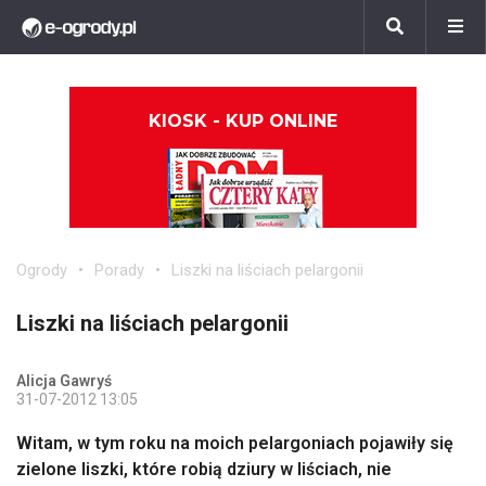
KIOSK - KUP ONLINE
Ogrody
Porady
Liszki na liściach pelargonii
Liszki na liściach pelargonii
Alicja Gawryś
31-07-2012 13:05
Witam, w tym roku na moich pelargoniach pojawiły się
zielone liszki, które robią dziury w liściach, nie