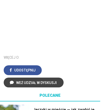
WIĘCEJ O:
UDOSTĘPNIJ
WEŹ UDZIAŁ W DYSKUSJI
POLECANE
Jerzyki w mieście — jak zwabić je