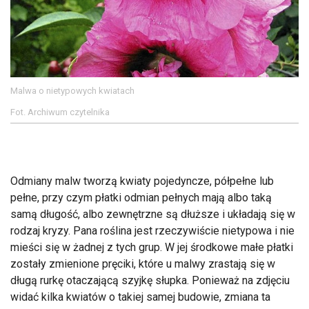
Malwa o nietypowych kwiatach
Fot. Archiwum czytelnika
Odmiany malw tworzą kwiaty pojedyncze, półpełne lub
pełne, przy czym płatki odmian pełnych mają albo taką
samą długość, albo zewnętrzne są dłuższe i układają się w
rodzaj kryzy. Pana roślina jest rzeczywiście nietypowa i nie
mieści się w żadnej z tych grup. W jej środkowe małe płatki
zostały zmienione pręciki, które u malwy zrastają się w
długą rurkę otaczającą szyjkę słupka. Ponieważ na zdjęciu
widać kilka kwiatów o takiej samej budowie, zmiana ta