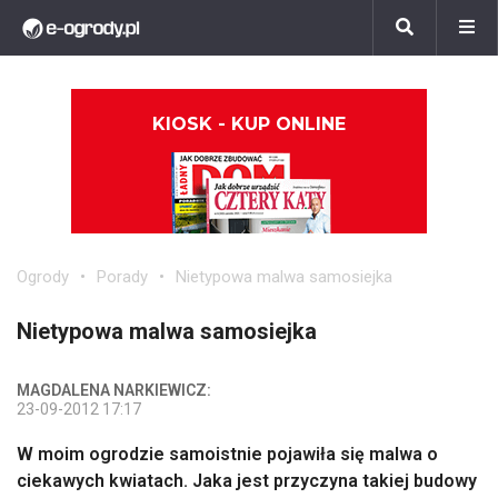
KIOSK - KUP ONLINE
Ogrody
Porady
Nietypowa malwa samosiejka
Nietypowa malwa samosiejka
MAGDALENA NARKIEWICZ:
23-09-2012 17:17
W moim ogrodzie samoistnie pojawiła się malwa o
ciekawych kwiatach. Jaka jest przyczyna takiej budowy