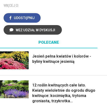
WIĘCEJ O:
UDOSTĘPNIJ
WEŹ UDZIAŁ W DYSKUSJI
POLECANE
Jesień pełna kwiatów i kolorów -
byliny kwitnące jesienią
12 roślin kwitnących całe lato.
Kwiaty wieloletnie do ogrodu długo
kwitnące: kocimiętka, trytoma
groniasta, trzykrotka...