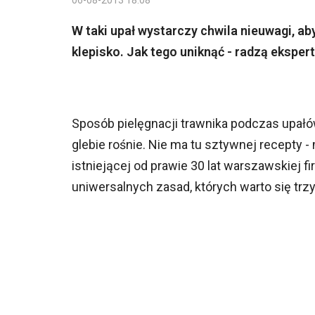
06-08-2013 18:08
W taki upał wystarczy chwila nieuwagi, aby
klepisko. Jak tego uniknąć - radzą ekspert
Sposób pielęgnacji trawnika podczas upałów z
glebie rośnie. Nie ma tu sztywnej recepty -
istniejącej od prawie 30 lat warszawskiej fi
uniwersalnych zasad, których warto się trz