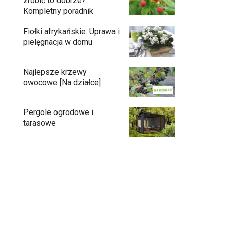
zrobić to dobrze?
Kompletny poradnik
Fiołki afrykańskie. Uprawa i
pielęgnacja w domu
Najlepsze krzewy
owocowe [Na działce]
Pergole ogrodowe i
tarasowe
Eufy C15 — robot koszący bez pętli i bez
stresu
Jak pozbyć się mrówek z domu?
Czy chrząszcze guniaka wyrządzają
szkody?