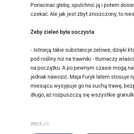
Ponacinać glebę, spulchnić ją i potem dosi
czekać. Ale jak jest zbyt zniszczony, to ni
Żeby zieleń była soczysta
- Istnieją takie substancje żelowe, dzięki 
pod rośliny niż na trawniki - tłumaczy właścic
na początku. A po pewnym czasie mogą naw
jednak nawozić. Maja Furyk latem stosuje n
miesiącu wysypuje go na suchą trawę, bez
długo, aż rozpuszczą się wszystkie granulki
WIĘCEJ O: