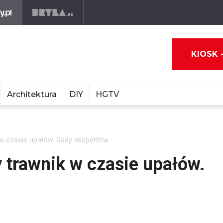
KIOSK 
Architektura
DIY
HGTV
 w czasie upałów. Rady ekspertów
 trawnik w czasie upałów.