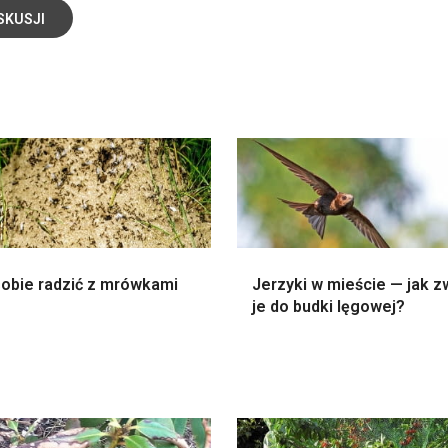
SKUSJI
sobie radzić z mrówkami
Jerzyki w mieście — jak z
je do budki lęgowej?