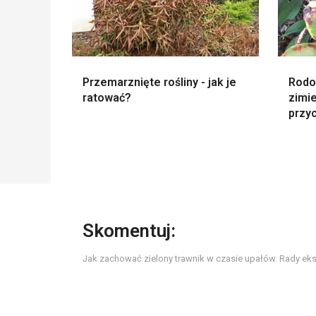
Przemarznięte rośliny - jak je
Rodo
ratować?
zimie
przyc
Skomentuj:
Jak zachować zielony trawnik w czasie upałów. Rady ek