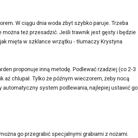
orem. W ciągu dnia woda zbyt szybko paruje. Trzeba
e można też przesadzić. Jeśli trawnik jest gęsty i będzie
e jak mięta w szklance wrzątku - tłumaczy Krystyna
garden proponuje inną metodę. Podlewać rzadziej (co 2-3
wnik aż chlupał. Tylko że późnym wieczorem, żeby nocą
 automatyczny system podlewania, najlepiej ustawić go
, można go przegrabić specjalnymi grabiami z nożami.