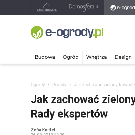
Budowa
Ogród
Wnętrza
Design
Ogrody
Porady
Jak zachować zielony trawnik
Jak zachować zielony
Rady ekspertów
Zofia Knittel