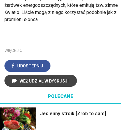
żarówek energooszczędnych, które emitują tzw. zimne
światło. Liście mogą z niego korzystać podobnie jak z
promieni słońca.
WIĘCEJ O:
UDOSTĘPNIJ
WEŹ UDZIAŁ W DYSKUSJI
POLECANE
Jesienny stroik [Zrób to sam]