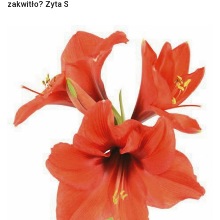
zakwitło? Zyta S