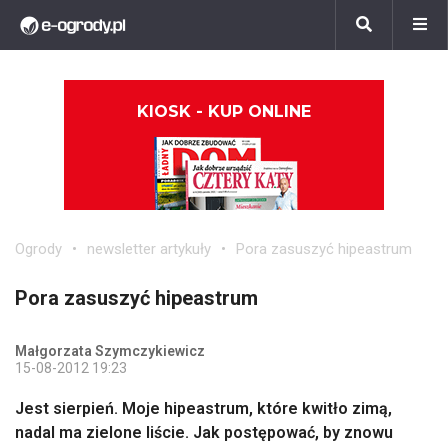
KIOSK - KUP ONLINE
Ogrody
newsletter artykuły
Pora zasuszyć hipeastrum
Pora zasuszyć hipeastrum
Małgorzata Szymczykiewicz
15-08-2012 19:23
Jest sierpień. Moje hipeastrum, które kwitło zimą,
nadal ma zielone liście. Jak postępować, by znowu