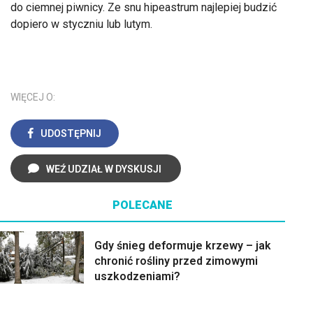
do ciemnej piwnicy. Ze snu hipeastrum najlepiej budzić
dopiero w styczniu lub lutym.
WIĘCEJ O:
UDOSTĘPNIJ
WEŹ UDZIAŁ W DYSKUSJI
POLECANE
Gdy śnieg deformuje krzewy – jak
chronić rośliny przed zimowymi
uszkodzeniami?