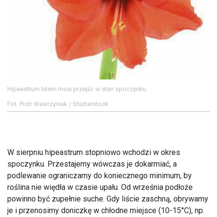
Hipeastrum latem musi przejść w stan spoczynku
Fot. Piotr Wawrzyniak / Shutterstock
W sierpniu hipeastrum stopniowo wchodzi w okres
spoczynku. Przestajemy wówczas je dokarmiać, a
podlewanie ograniczamy do koniecznego minimum, by
roślina nie więdła w czasie upału. Od września podłoże
powinno być zupełnie suche. Gdy liście zaschną, obrywamy
je i przenosimy doniczkę w chłodne miejsce (10-15°C), np.