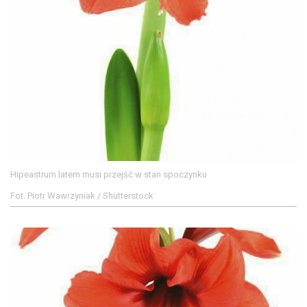
Hipeastrum latem musi przejść w stan spoczynku
Fot. Piotr Wawrzyniak / Shutterstock