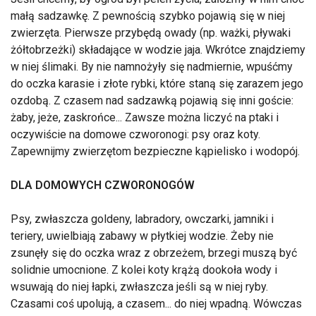
małą sadzawkę. Z pewnością szybko pojawią się w niej
zwierzęta. Pierwsze przybędą owady (np. ważki, pływaki
żółtobrzeżki) składające w wodzie jaja. Wkrótce znajdziemy
w niej ślimaki. By nie namnożyły się nadmiernie, wpuśćmy
do oczka karasie i złote rybki, które staną się zarazem jego
ozdobą. Z czasem nad sadzawką pojawią się inni goście:
żaby, jeże, zaskrońce... Zawsze można liczyć na ptaki i
oczywiście na domowe czworonogi: psy oraz koty.
Zapewnijmy zwierzętom bezpieczne kąpielisko i wodopój.
DLA DOMOWYCH CZWORONOGÓW
Psy, zwłaszcza goldeny, labradory, owczarki, jamniki i
teriery, uwielbiają zabawy w płytkiej wodzie. Żeby nie
zsunęły się do oczka wraz z obrzeżem, brzegi muszą być
solidnie umocnione. Z kolei koty krążą dookoła wody i
wsuwają do niej łapki, zwłaszcza jeśli są w niej ryby.
Czasami coś upolują, a czasem... do niej wpadną. Wówczas