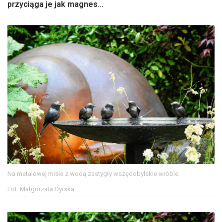
przyciąga je jak magnes...
Na metalowej misie z wodą zastygły wszędobylskie wróble.
Fot. Małgorzata Dyrska