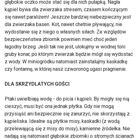
głębokie oczko może stać się dla nich pułapką. Nagła
kąpiel bywa dla zwierzaka stresem, czasem kończącym
się nawet paraliżem! Jeszcze bardziej niebezpieczny jest
dla zwierzaka basen. Kot, nawet chetnie pływający, nie
wydostanie się z niego o własnych siłach. Ze względów
bezpieczeństwa zbiornik powinien mieć choć jeden
łagodny brzeg. Jeśli tak nie jest, ulokujmy w wodnej toni
gruby konar, po którym zwierzak będzie mógł się wydostać
z wody. W miniogródku natomiast zainstalujmy kaskadkę
czy fontannę, w której nasz czworonóg ugasi pragnienie.
DLA SKRZYDLATYCH GOŚCI
Ptaki uwielbiają wodę - do picia i kąpieli. By mogły się nią
cieszyć, musi być ona jednak płytka. Gdy nie mogą
przysiąść ani bezpiecznie się zanurzyć, nie skorzystają z
kąpieliska. Idealne są płytkie misy, kaskadki (z wodą
przelewającą się z misy do misy), kamienne źródełka. Nie
nadają się natomiast głębokie zbiorniki o stromych ścianach