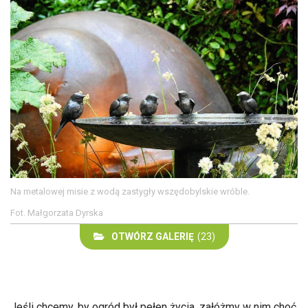
Na metalowej misie z wodą zastygły wszędobylskie wróble.
Fot. Małgorzata Dyrska
OTWÓRZ GALERIĘ
(23)
Jeśli chcemy, by ogród był pełen życia, załóżmy w nim choć