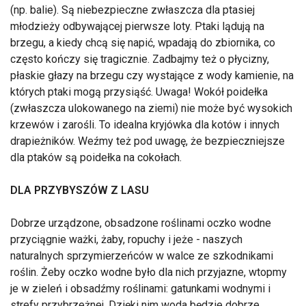
(np. balie). Są niebezpieczne zwłaszcza dla ptasiej
młodzieży odbywającej pierwsze loty. Ptaki lądują na
brzegu, a kiedy chcą się napić, wpadają do zbiornika, co
często kończy się tragicznie. Zadbajmy też o płycizny,
płaskie głazy na brzegu czy wystające z wody kamienie, na
których ptaki mogą przysiąść. Uwaga! Wokół poidełka
(zwłaszcza ulokowanego na ziemi) nie może być wysokich
krzewów i zarośli. To idealna kryjówka dla kotów i innych
drapieżników. Weźmy też pod uwagę, że bezpieczniejsze
dla ptaków są poidełka na cokołach.
DLA PRZYBYSZÓW Z LASU
Dobrze urządzone, obsadzone roślinami oczko wodne
przyciągnie ważki, żaby, ropuchy i jeże - naszych
naturalnych sprzymierzeńców w walce ze szkodnikami
roślin. Żeby oczko wodne było dla nich przyjazne, wtopmy
je w zieleń i obsadźmy roślinami: gatunkami wodnymi i
strefy przybrzeżnej. Dzięki nim woda będzie dobrze