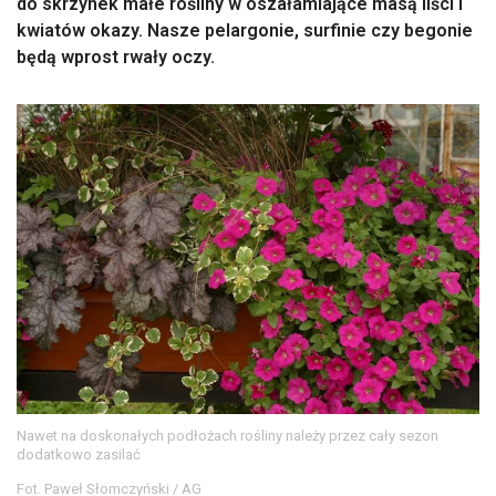
do skrzynek małe rośliny w oszałamiające masą liści i
kwiatów okazy. Nasze pelargonie, surfinie czy begonie
będą wprost rwały oczy.
Nawet na doskonałych podłożach rośliny należy przez cały sezon
dodatkowo zasilać
Fot. Paweł Słomczyński / AG