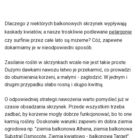
Dlaczego z niektórych balkonowych skrzynek wypływają
kaskady kwiatów, a nasze troskliwie podlewane
pelargonie
czy surfinie przez całe lato są mizerne? Cóż, zapewne
dokarmiamy je w nieodpowiedni sposób.
Zasilanie roślin w skrzynkach wcale nie jest takie proste.
Dużymi dawkami nawozu łatwo je przekarmić, co prowadzi
do obumierania korzeni, a małymi - zagłodzić. W jednym i
drugim przypadku słabo rosną i skąpo kwitną.
O odpowiedniej strategii nawożenia warto pomyśleć już w
czasie obsadzania skrzynek. Przede wszystkim trzeba
zadbać, by korzenie mogły dobrze funkcjonować, bo to one
karmią rośliny. Doskonałe warunki zapewni im dobra ziemia
ogrodowa np. "ziemia balkonowa Athena, ziemia balkonowa
Substral Osmocote, Ziemia kwiatowo - balkonowa Target".