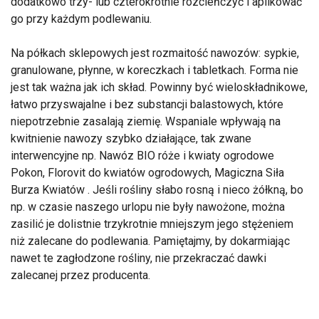
dodatkowo trzy- lub czterokrotnie rozcieńczyć i aplikować
go przy każdym podlewaniu.
Na półkach sklepowych jest rozmaitość nawozów: sypkie,
granulowane, płynne, w koreczkach i tabletkach. Forma nie
jest tak ważna jak ich skład. Powinny być wieloskładnikowe,
łatwo przyswajalne i bez substancji balastowych, które
niepotrzebnie zasalają ziemię. Wspaniale wpływają na
kwitnienie nawozy szybko działające, tak zwane
interwencyjne np. Nawóz BIO róże i kwiaty ogrodowe
Pokon, Florovit do kwiatów ogrodowych, Magiczna Siła
Burza Kwiatów . Jeśli rośliny słabo rosną i nieco żółkną, bo
np. w czasie naszego urlopu nie były nawożone, można
zasilić je dolistnie trzykrotnie mniejszym jego stężeniem
niż zalecane do podlewania. Pamiętajmy, by dokarmiając
nawet te zagłodzone rośliny, nie przekraczać dawki
zalecanej przez producenta.