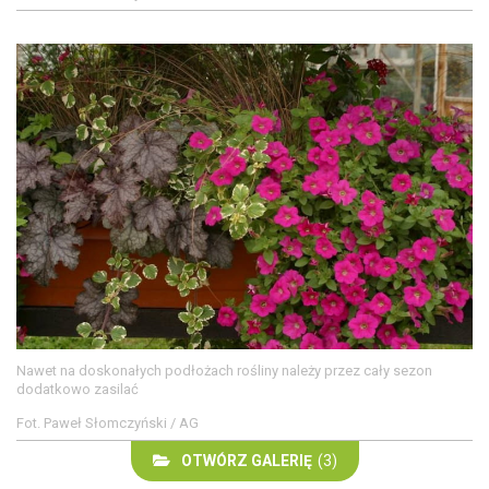
Nawet na doskonałych podłożach rośliny należy przez cały sezon
dodatkowo zasilać
Fot. Paweł Słomczyński / AG
OTWÓRZ GALERIĘ
(3)