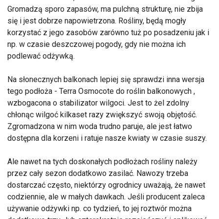
Gromadzą sporo zapasów, ma pulchną strukturę, nie zbija
się i jest dobrze napowietrzona. Rośliny, będą mogły
korzystać z jego zasobów zarówno tuż po posadzeniu jak i
np. w czasie deszczowej pogody, gdy nie można ich
podlewać odżywką.
Na słonecznych balkonach lepiej się sprawdzi inna wersja
tego podłoża - Terra Osmocote do roślin balkonowych ,
wzbogacona o stabilizator wilgoci. Jest to żel zdolny
chłonąc wilgoć kilkaset razy zwiększyć swoją objętość.
Zgromadzona w nim woda trudno paruje, ale jest łatwo
dostępna dla korzeni i ratuje nasze kwiaty w czasie suszy.
Ale nawet na tych doskonałych podłożach rośliny należy
przez cały sezon dodatkowo zasilać. Nawozy trzeba
dostarczać często, niektórzy ogrodnicy uważają, że nawet
codziennie, ale w małych dawkach. Jeśli producent zaleca
używanie odżywki np. co tydzień, to jej roztwór można