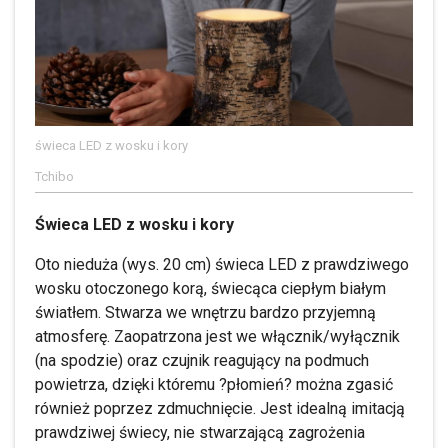
świeca LED z wosku i kory
Tchibo
Świeca LED z wosku i kory
Oto nieduża (wys. 20 cm) świeca LED z prawdziwego
wosku otoczonego korą, świecąca ciepłym białym
światłem. Stwarza we wnętrzu bardzo przyjemną
atmosferę. Zaopatrzona jest we włącznik/wyłącznik
(na spodzie) oraz czujnik reagujący na podmuch
powietrza, dzięki któremu ?płomień? można zgasić
również poprzez zdmuchnięcie. Jest idealną imitacją
prawdziwej świecy, nie stwarzającą zagrożenia