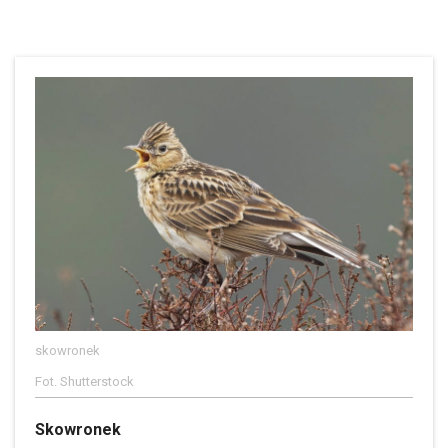
skowronek
Fot. Shutterstock
Skowronek