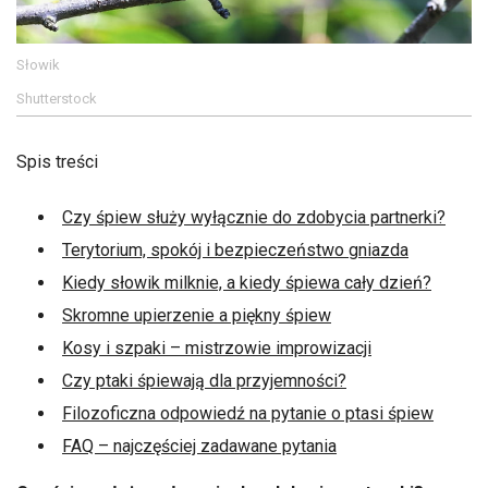
Słowik
Shutterstock
Spis treści
Czy śpiew służy wyłącznie do zdobycia partnerki?
Terytorium, spokój i bezpieczeństwo gniazda
Kiedy słowik milknie, a kiedy śpiewa cały dzień?
Skromne upierzenie a piękny śpiew
Kosy i szpaki – mistrzowie improwizacji
Czy ptaki śpiewają dla przyjemności?
Filozoficzna odpowiedź na pytanie o ptasi śpiew
FAQ – najczęściej zadawane pytania