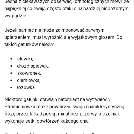
Jedna z ciekawszych obserwacji ornitologicznych mówi, że
najpiękniej śpiewają często ptaki o najbardziej niepozornym
wyglądzie.
Jeżeli samiec nie może zaimponować barwnym
upierzeniem, musi wyróżnić się wyjątkowym głosem. Do
takich gatunków należą:
słowiki,
drozd śpiewak,
skowronek,
cierniówka,
łozówka.
Niektóre gatunki stawiają natomiast na wytrwałość.
Strumieniówka może powtarzać swoją charakterystyczną
frazę przez kilkadziesiąt minut bez przerwy, a trzciniak
wykonuje setki powtórzeń każdego dnia.