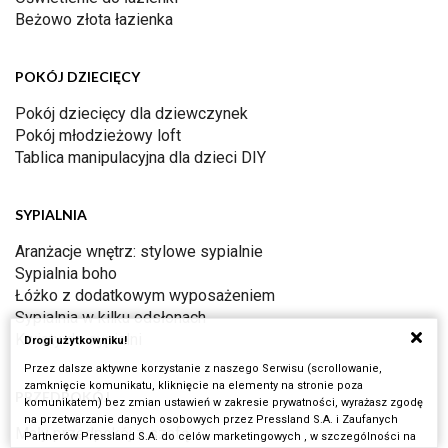
Beżowo złota łazienka
POKÓJ DZIECIĘCY
Pokój dziecięcy dla dziewczynek
Pokój młodzieżowy loft
Tablica manipulacyjna dla dzieci DIY
SYPIALNIA
Aranżacje wnętrz: stylowe sypialnie
Sypialnia boho
Łóżko z dodatkowym wyposażeniem
Sypialnia w kilku odsłonach
Kwiaty do sypialni
Drogi użytkowniku!
Przez dalsze aktywne korzystanie z naszego Serwisu (scrollowanie,
zamknięcie komunikatu, kliknięcie na elementy na stronie poza
PRZEDPOKÓJ
komunikatem) bez zmian ustawień w zakresie prywatności, wyrażasz zgodę
na przetwarzanie danych osobowych przez Pressland S.A. i Zaufanych
Mały przedpokój z szafą
Partnerów Pressland S.A. do celów marketingowych , w szczególności na