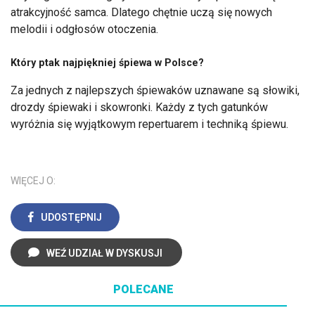
atrakcyjność samca. Dlatego chętnie uczą się nowych
melodii i odgłosów otoczenia.
Który ptak najpiękniej śpiewa w Polsce?
Za jednych z najlepszych śpiewaków uznawane są słowiki,
drozdy śpiewaki i skowronki. Każdy z tych gatunków
wyróżnia się wyjątkowym repertuarem i techniką śpiewu.
WIĘCEJ O:
UDOSTĘPNIJ
WEŹ UDZIAŁ W DYSKUSJI
POLECANE