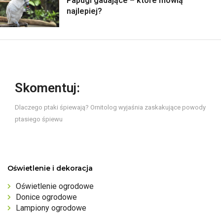
Papugi gadające – które mówią
najlepiej?
Skomentuj:
Dlaczego ptaki śpiewają? Ornitolog wyjaśnia zaskakujące powody
ptasiego śpiewu
Oświetlenie i dekoracja
Oświetlenie ogrodowe
Donice ogrodowe
Lampiony ogrodowe