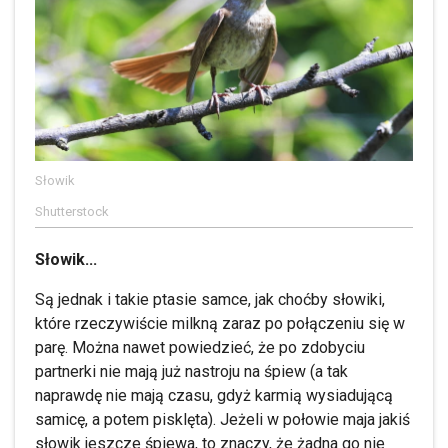
Słowik
Shutterstock
Słowik...
Są jednak i takie ptasie samce, jak choćby słowiki,
które rzeczywiście milkną zaraz po połączeniu się w
parę. Można nawet powiedzieć, że po zdobyciu
partnerki nie mają już nastroju na śpiew (a tak
naprawdę nie mają czasu, gdyż karmią wysiadującą
samicę, a potem pisklęta). Jeżeli w połowie maja jakiś
słowik jeszcze śpiewa, to znaczy, że żadna go nie