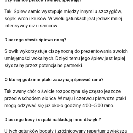
Czy samice ptaków również śpiewają?
Tak. Śpiew samic występuje między innymi u szczygłów,
sójek, wron i kruków. W wielu gatunkach jest jednak mniej
intensywny niż u samców.
Dlaczego słowik śpiewa nocą?
Słowik wykorzystuje ciszę nocną do prezentowania swoich
umiejętności wokalnych. Dzięki temu jego śpiew jest lepiej
słyszalny przez potencjalne partnerki.
O której godzinie ptaki zaczynają śpiewać rano?
Tak zwany chór o świcie rozpoczyna się często jeszcze
przed wschodem słońca. W maju i czerwcu pierwsze ptaki
mogą odzywać się już około godziny 4:00–5:00 rano.
Dlaczego kosy i szpaki naśladują inne dźwięki?
U tych gatunków bogaty i zróżnicowany repertuar zwiększa