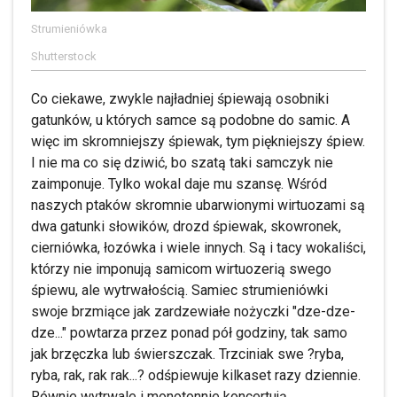
Strumieniówka
Shutterstock
Co ciekawe, zwykle najładniej śpiewają osobniki
gatunków, u których samce są podobne do samic. A
więc im skromniejszy śpiewak, tym piękniejszy śpiew.
I nie ma co się dziwić, bo szatą taki samczyk nie
zaimponuje. Tylko wokal daje mu szansę. Wśród
naszych ptaków skromnie ubarwionymi wirtuozami są
dwa gatunki słowików, drozd śpiewak, skowronek,
cierniówka, łozówka i wiele innych. Są i tacy wokaliści,
którzy nie imponują samicom wirtuozerią swego
śpiewu, ale wytrwałością. Samiec strumieniówki
swoje brzmiące jak zardzewiałe nożyczki "dze-dze-
dze..." powtarza przez ponad pół godziny, tak samo
jak brzęczka lub świerszczak. Trzciniak swe ?ryba,
ryba, rak, rak rak...? odśpiewuje kilkaset razy dziennie.
Równie wytrwale i monotonnie koncertują