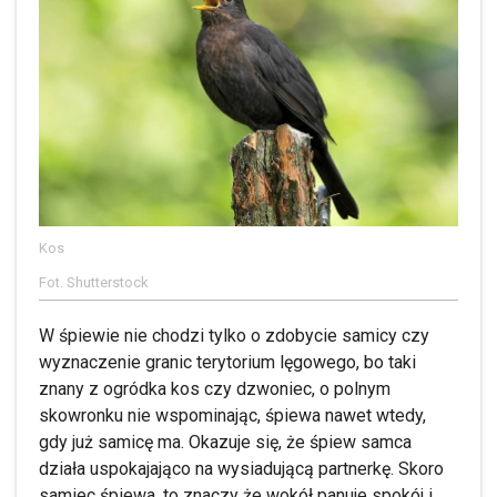
Kos
Fot. Shutterstock
W śpiewie nie chodzi tylko o zdobycie samicy czy
wyznaczenie granic terytorium lęgowego, bo taki
znany z ogródka kos czy dzwoniec, o polnym
skowronku nie wspominając, śpiewa nawet wtedy,
gdy już samicę ma. Okazuje się, że śpiew samca
działa uspokajająco na wysiadującą partnerkę. Skoro
samiec śpiewa, to znaczy że wokół panuje spokój i