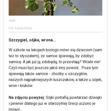
sójki
Fot. Fauna Press
Szczygieł, sójka, wrona...
W szkole na lekcjach biologii mówi się dzieciom (sam
też to słyszałem), że samce śpiewają, by zdobyć
samicę. A jak już ją zdobędą, to przestają? Wcale nie!
Czyli musi być jeszcze jakiś inny powód... Poza tym
śpiewają także samice - choćby u szczygłów,
naszych najpiękniejszych łuszczaków, a także u sójek,
wron i kruków.
Na zdjęciu powyżej:
Sójki potrafią powtarzać dźwięki
i pewnie dlatego już w starożytnej Grecji uczono je
mówić.