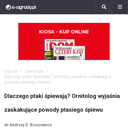
KIOSK - KUP ONLINE
Ogrody
Zwierzęta
Dlaczego ptaki śpiewają? Ornitolog wyjaśnia zaskakujące
powody ptasiego śpiewu
Dlaczego ptaki śpiewają? Ornitolog wyjaśnia
zaskakujące powody ptasiego śpiewu
dr Andrzej G. Kruszewicz