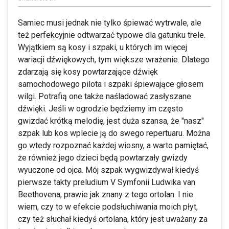
Samiec musi jednak nie tylko śpiewać wytrwale, ale
też perfekcyjnie odtwarzać typowe dla gatunku trele.
Wyjątkiem są kosy i szpaki, u których im więcej
wariacji dźwiękowych, tym większe wrażenie. Dlatego
zdarzają się kosy powtarzające dźwięk
samochodowego pilota i szpaki śpiewające głosem
wilgi. Potrafią one także naśladować zasłyszane
dźwięki. Jeśli w ogrodzie będziemy im często
gwizdać krótką melodię, jest duża szansa, że "nasz"
szpak lub kos wplecie ją do swego repertuaru. Można
go wtedy rozpoznać każdej wiosny, a warto pamiętać,
że również jego dzieci będą powtarzały gwizdy
wyuczone od ojca. Mój szpak wygwizdywał kiedyś
pierwsze takty preludium V Symfonii Ludwika van
Beethovena, prawie jak znany z tego ortolan. I nie
wiem, czy to w efekcie podsłuchiwania moich płyt,
czy też słuchał kiedyś ortolana, który jest uważany za