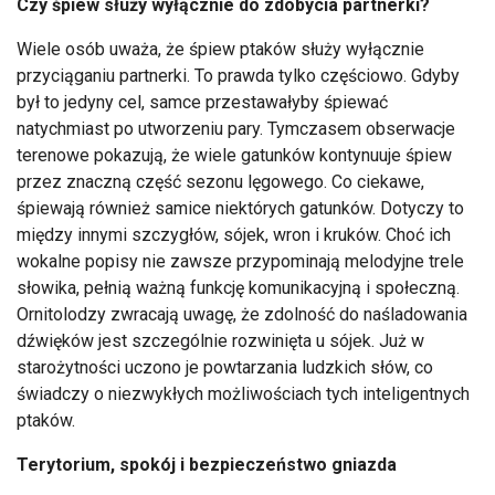
Czy śpiew służy wyłącznie do zdobycia partnerki?
Wiele osób uważa, że śpiew ptaków służy wyłącznie
przyciąganiu partnerki. To prawda tylko częściowo. Gdyby
był to jedyny cel, samce przestawałyby śpiewać
natychmiast po utworzeniu pary. Tymczasem obserwacje
terenowe pokazują, że wiele gatunków kontynuuje śpiew
przez znaczną część sezonu lęgowego. Co ciekawe,
śpiewają również samice niektórych gatunków. Dotyczy to
między innymi szczygłów, sójek, wron i kruków. Choć ich
wokalne popisy nie zawsze przypominają melodyjne trele
słowika, pełnią ważną funkcję komunikacyjną i społeczną.
Ornitolodzy zwracają uwagę, że zdolność do naśladowania
dźwięków jest szczególnie rozwinięta u sójek. Już w
starożytności uczono je powtarzania ludzkich słów, co
świadczy o niezwykłych możliwościach tych inteligentnych
ptaków.
Terytorium, spokój i bezpieczeństwo gniazda