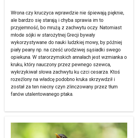
Wrona czy kruczyca wprawdzie nie śpiewają pięknie,
ale bardzo się starają i chyba sprawia im to
przyjemność, bo mrużą z zachwytu oczy. Natomiast
młode sójki w starożytnej Grecji bywały
wykorzystywane do nauki ludzkiej mowy, by później
piały peany np. na cześć urodziwej sąsiadki swego
opiekuna. W starorzymskich annałach jest wzmianka o
kruku, który nauczony przez pewnego szewca,
wykrzykiwał słowa zachwytu ku czci cesarza. Ktoś
rozeźlony na władcę podobno kruka skrzywdził i
został za ten niecny czyn zlinczowany przez tłum
fanów utalentowanego ptaka.