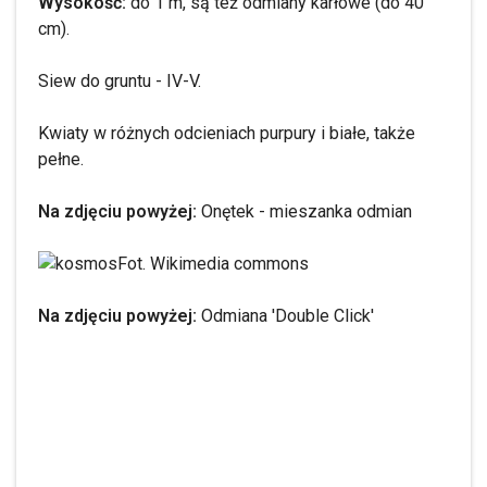
Wysokość:
do 1 m, są też odmiany karłowe (do 40
cm).
Siew do gruntu - IV-V.
Kwiaty w różnych odcieniach purpury i białe, także
pełne.
Na zdjęciu powyżej:
Onętek - mieszanka odmian
Fot. Wikimedia commons
Na zdjęciu powyżej:
Odmiana 'Double Click'