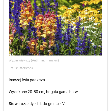
Wyżlin większy (Antirrhinum majus)
Fot. Shutterstock
Inaczej lwia paszcza
Wysokość 20-80 cm, bogata gama barw.
Siew:
rozsady - III, do gruntu - V.