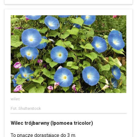
wilec
Fot. Shutterstock
Wilec trójbarwny (Ipomoea tricolor)
To pnącze dorastające do 3 m.