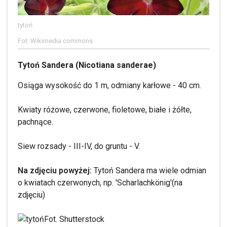
tytoń
Fot. Wikimedia commons
Tytoń Sandera (Nicotiana sanderae)
Osiąga wysokość do 1 m, odmiany karłowe - 40 cm.
Kwiaty różowe, czerwone, fioletowe, białe i żółte,
pachnące.
Siew rozsady - III-IV, do gruntu - V.
Na zdjęciu powyżej:
Tytoń Sandera ma wiele odmian
o kwiatach czerwonych, np. 'Scharlachkönig'(na
zdjęciu)
Fot. Shutterstock