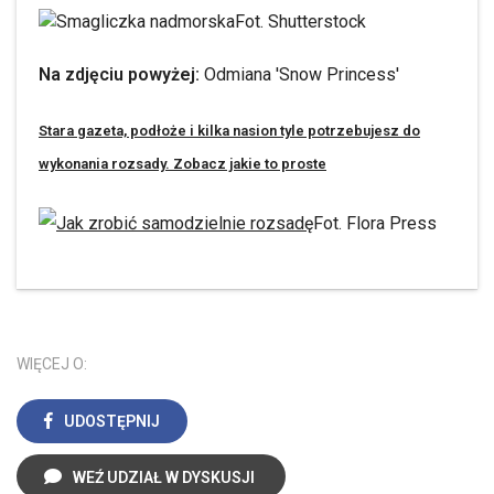
Fot. Shutterstock
Na zdjęciu powyżej:
Odmiana 'Snow Princess'
Stara gazeta, podłoże i kilka nasion tyle potrzebujesz do
wykonania rozsady. Zobacz jakie to proste
Fot. Flora Press
WIĘCEJ O:
UDOSTĘPNIJ
WEŹ UDZIAŁ W DYSKUSJI