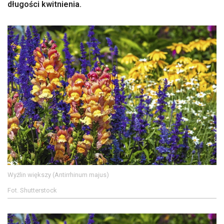
długości kwitnienia.
Wyżlin większy (Antirrhinum majus)
Fot. Shutterstock