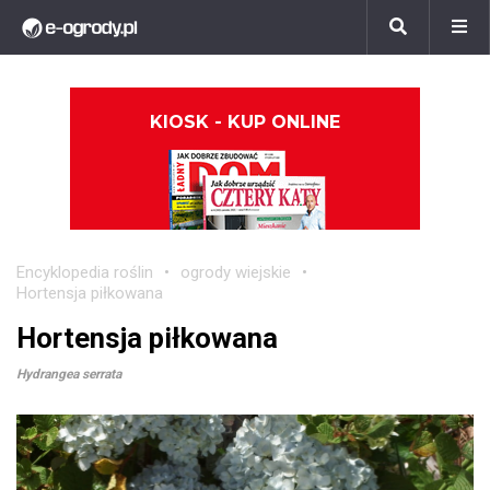
KIOSK - KUP ONLINE
Encyklopedia roślin
ogrody wiejskie
Hortensja piłkowana
Hortensja piłkowana
Hydrangea serrata