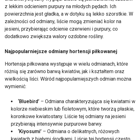
z lekkim odcieniem purpury na młodych pędach. Ich
powierzchnia jest gładka, a w dotyku są lekko szorstkie. W
zależności od odmiany, liście mogą zmieniać kolor na
jesieni, przybierając odcienie czerwieni i purpury, co
dodatkowo zwiększa walory ozdobne rośliny.
Najpopularniejsze odmiany hortensji piłkowanej
Hortensja piłkowana występuje w wielu odmianach, które
różnią się zarówno barwą kwiatów, jak i kształtem oraz
wielkością liści. Wśród najpopularniejszych odmian można
wymienić:
‘Bluebird’
– Odmiana charakteryzująca się kwiatami w
kolorze niebieskim lub fioletowym, które tworzą płaskie,
koronkowe kwiatostany. Liście tej odmiany na jesieni
przybierają intensywnie purpurowe barwy.
‘Kiyosumi’
– Odmiana o delikatnych, różowych
kwiatach z białymi środkami. Liście tej hortensji często