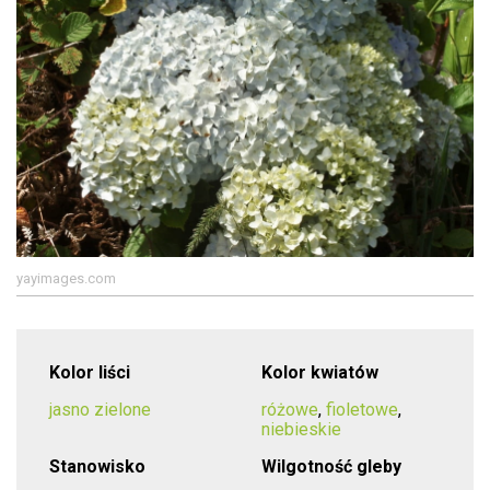
yayimages.com
Kolor liści
Kolor kwiatów
jasno zielone
różowe
,
fioletowe
,
niebieskie
Stanowisko
Wilgotność gleby