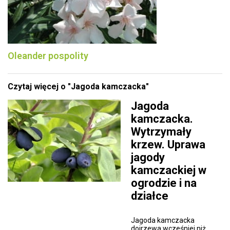
Oleander pospolity
Czytaj więcej o "Jagoda kamczacka"
Jagoda
kamczacka.
Wytrzymały
krzew. Uprawa
jagody
kamczackiej w
ogrodzie i na
działce
Jagoda kamczacka
dojrzewa wcześniej niż