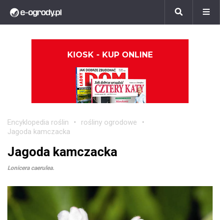
KIOSK - KUP ONLINE
Encyklopedia roślin
rośliny ogrodowe
Jagoda kamczacka
Jagoda kamczacka
Lonicera caerulea.