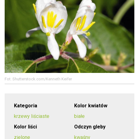
Fot. Shutterstock.com/Kenneth Keifer
Kategoria
Kolor kwiatów
krzewy liściaste
białe
Kolor liści
Odczyn gleby
zielone
kwaśny