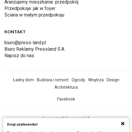
Aranżujemy mieszkanie: przedpokój
Przedpokoje: jak w foyer
Ściana w małym przedpokoju
KONTAKT
biuro@press-land.pl
Biuro Reklamy Pressland S.A.
Napisz do nas
Ładny dom
Budowa i remont
Ogrody
Wnętrza
Design
Architektura
Facebook
Copyright © Pressland SA
Drogi użytkowniku!
O Nas
Reklama
Prywatność
Regulamin