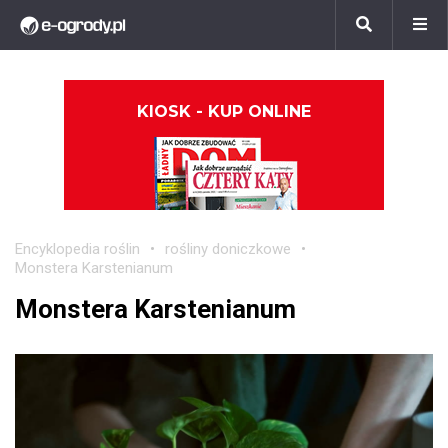
KIOSK - KUP ONLINE
Encyklopedia roślin
rośliny doniczkowe
Monstera Karstenianum
Monstera Karstenianum