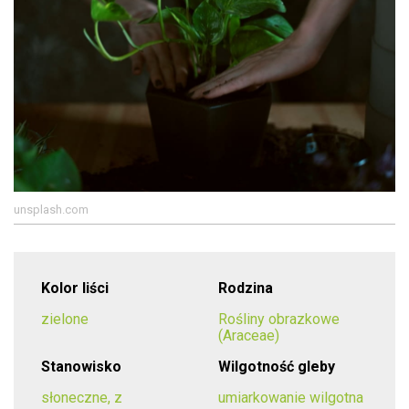
unsplash.com
Kolor liści
Rodzina
zielone
Rośliny obrazkowe
(Araceae)
Stanowisko
Wilgotność gleby
słoneczne, z
umiarkowanie wilgotna