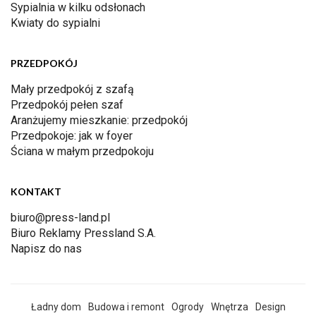
Sypialnia w kilku odsłonach
Kwiaty do sypialni
PRZEDPOKÓJ
Mały przedpokój z szafą
Przedpokój pełen szaf
Aranżujemy mieszkanie: przedpokój
Przedpokoje: jak w foyer
Ściana w małym przedpokoju
KONTAKT
biuro@press-land.pl
Biuro Reklamy Pressland S.A.
Napisz do nas
Ładny dom
Budowa i remont
Ogrody
Wnętrza
Design