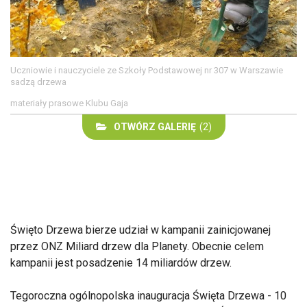
Uczniowie i nauczyciele ze Szkoły Podstawowej nr 307 w Warszawie
sadzą drzewa
materiały prasowe Klubu Gaja
OTWÓRZ GALERIĘ
(2)
Święto Drzewa bierze udział w kampanii zainicjowanej
przez ONZ Miliard drzew dla Planety. Obecnie celem
kampanii jest posadzenie 14 miliardów drzew.
Tegoroczna ogólnopolska inauguracja Święta Drzewa - 10