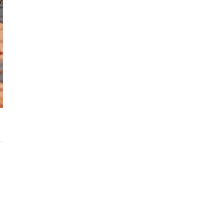
Storczyki – Jak sprawić, by zakwitły na
nowo?
Zdrowe i piękne róże w Twoim ogrodzie.
Jak rozpoznać i zwalczać 6 najczęstszych
chorób?