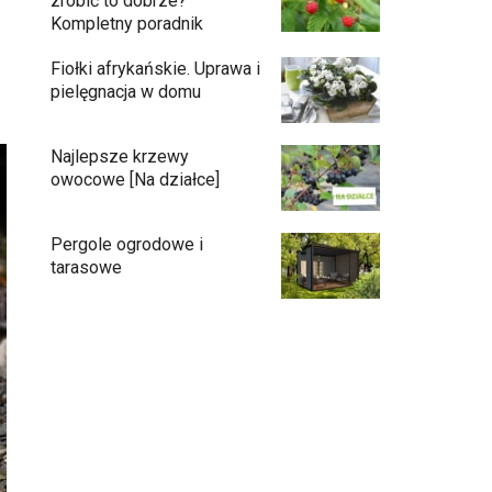
zrobić to dobrze?
Kompletny poradnik
Fiołki afrykańskie. Uprawa i
pielęgnacja w domu
Najlepsze krzewy
owocowe [Na działce]
Pergole ogrodowe i
tarasowe
Eufy C15 — robot koszący bez pętli i bez
stresu
Jak pozbyć się mrówek z domu?
Czy chrząszcze guniaka wyrządzają
szkody?