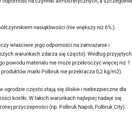
ce odporność na czynniki atmosferycznych, a szczególni
ółczynnikiem nasiąkliwości (nie większy niż 6%.).
czy właściwie jego odporności na zamrażanie i
szych warunkach zdarza się często). Według przyjętych
go powodu materiału nie może przekroczyć więcej niż 1
produktów marki Polbruk nie przekracza 0,2 kg/m2).
ogrodzie często stają się śliskie i niebezpieczne dla
ości kostki. W takich warunkach najlepiej nadaje się
onej przyczepności (np. Polbruk Napoli, Polbruk City).