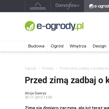
Budowa
Ogród
Wnętrza
Design
Ogrody
Porady
Przed zimą zadbaj o kostkę b
Przed zimą zadbaj o 
Alicja Gawryś
30-11-2012 13:00
Zima się dopiero zaczyna, ale już teraz w