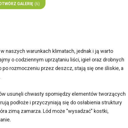
OTWÓRZ GALERIĘ
(6)
 w naszych warunkach klimatach, jednak i ją warto
y o codziennym uprzątaniu liści, igieł oraz drobnych
 po rozmoczeniu przez deszcz, stają się one śliskie, a
.
zów usunęli chwasty spomiędzy elementów tworzących
ują podłoże i przyczyniają się do osłabienia struktury
która zimą zamarza. Lód może "wysadzać" kostki,
anie.