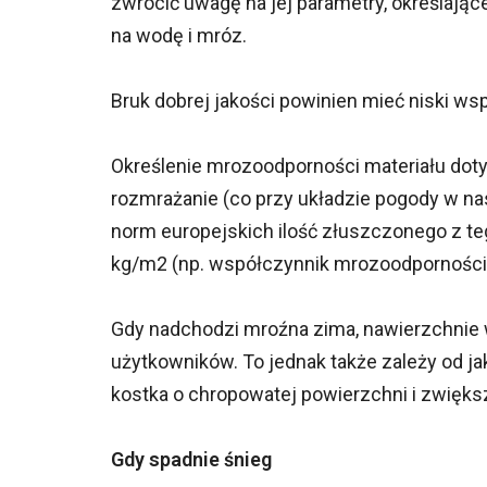
zwrócić uwagę na jej parametry, określają
na wodę i mróz.
Bruk dobrej jakości powinien mieć niski wsp
Określenie mrozoodporności materiału doty
rozmrażanie (co przy układzie pogody w na
norm europejskich ilość złuszczonego z te
kg/m2 (np. współczynnik mrozoodporności 
Gdy nadchodzi mroźna zima, nawierzchnie w 
użytkowników. To jednak także zależy od jak
kostka o chropowatej powierzchni i zwiększ
Gdy spadnie śnieg