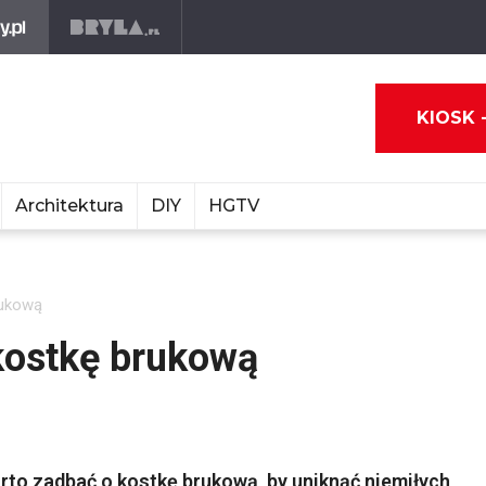
KIOSK 
Architektura
DIY
HGTV
rukową
kostkę brukową
arto zadbać o kostkę brukową, by uniknąć niemiłych