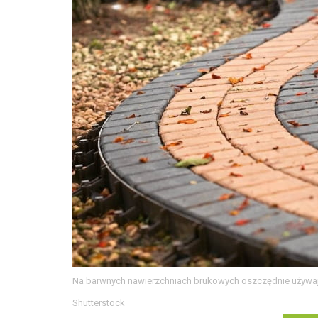
Na barwnych nawierzchniach brukowych oszczędnie używajm
Shutterstock