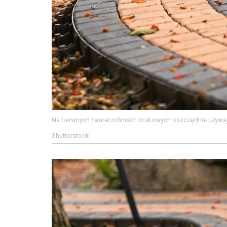
Na barwnych nawierzchniach brukowych oszczędnie używajm
Shutterstock