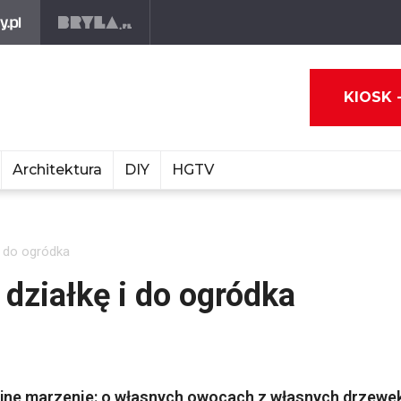
KIOSK 
Architektura
DIY
HGTV
 do ogródka
działkę i do ogródka
lejne marzenie: o własnych owocach z własnych drzewe