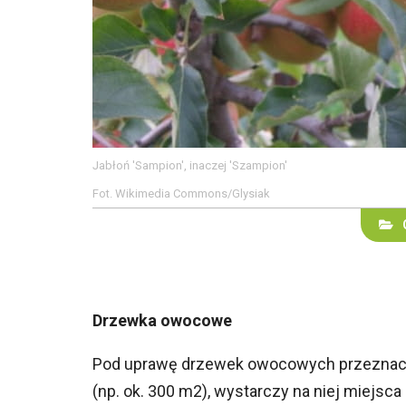
Jabłoń 'Sampion', inaczej 'Szampion'
Fot. Wikimedia Commons/Glysiak
Drzewka owocowe
Pod uprawę drzewek owocowych przeznacza s
(np. ok. 300 m2), wystarczy na niej miejsca d