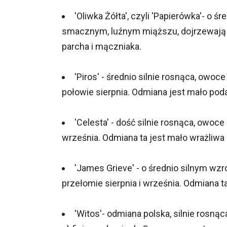
'Oliwka Żółta', czyli 'Papierówka'- o ś
smacznym, luźnym miąższu, dojrzewają ju
parcha i mączniaka.
'Piros' - średnio silnie rosnąca, owo
połowie sierpnia. Odmiana jest mało pod
'Celesta' - dość silnie rosnąca, owo
września. Odmiana ta jest mało wrażliwa 
'James Grieve' - o średnio silnym wz
przełomie sierpnia i września. Odmiana t
'Witos'- odmiana polska, silnie rosną