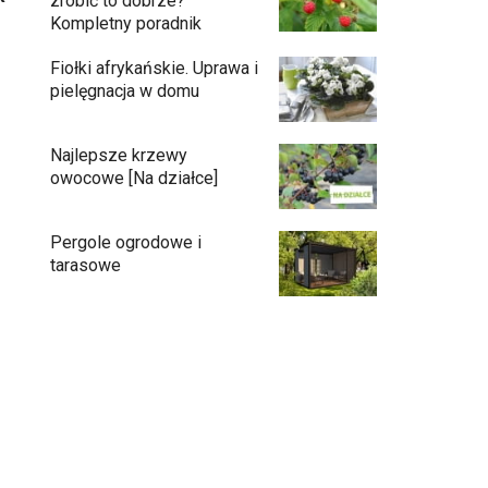
zrobić to dobrze?
Kompletny poradnik
Fiołki afrykańskie. Uprawa i
pielęgnacja w domu
Najlepsze krzewy
owocowe [Na działce]
Pergole ogrodowe i
tarasowe
Eufy C15 — robot koszący bez pętli i bez
stresu
Jak pozbyć się mrówek z domu?
Czy chrząszcze guniaka wyrządzają
szkody?