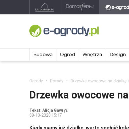
Budowa
Ogród
Wnętrza
Design
Ogrody
Porady
Drzewka owocowe na działkę i
Drzewka owocowe na 
Tekst: Alicja Gawryś
08-10-2020 15:17
Kiedy mamy już działkę, warto spełnić ko