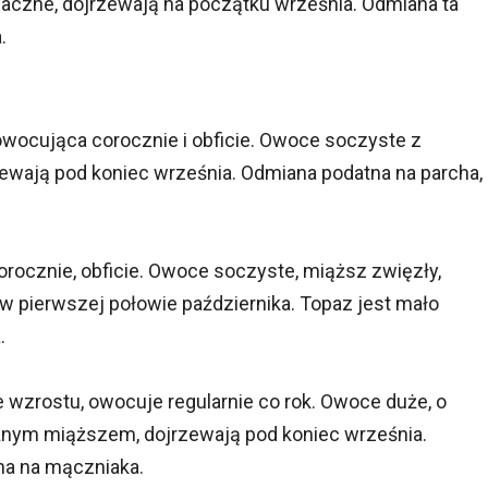
maczne, dojrzewają na początku września. Odmiana ta
.
, owocująca corocznie i obficie. Owoce soczyste z
ają pod koniec września. Odmiana podatna na parcha,
 corocznie, obficie. Owoce soczyste, miąższ zwięzły,
w pierwszej połowie października. Topaz jest mało
.
le wzrostu, owocuje regularnie co rok. Owoce duże, o
nym miąższem, dojrzewają pod koniec września.
na na mączniaka.