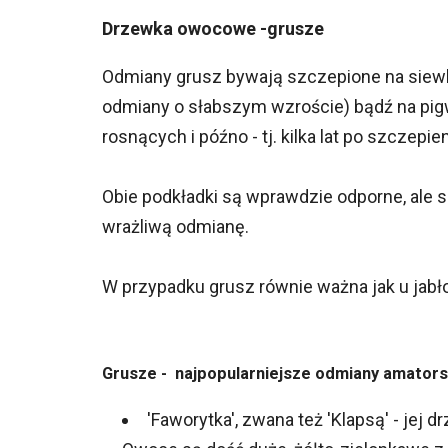
Drzewka owocowe -grusze
Odmiany grusz bywają szczepione na siewka
odmiany o słabszym wzroście) bądź na pigwa
rosnących i późno - tj. kilka lat po szczep
Obie podkładki są wprawdzie odporne, ale 
wrażliwą odmianę.
W przypadku grusz równie ważna jak u jabło
Grusze - najpopularniejsze odmiany amators
'Faworytka', zwana też 'Klapsą' - jej d