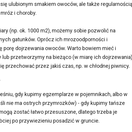
 się ulubionym smakiem owoców, ale także regularności
 mróz i choroby.
iary (np. ok. 1000 m2), możemy sobie pozwolić na
rnych gatunków. Oprócz ich mrozoodporności i
ę porę dojrzewania owoców. Warto bowiem mieć i
lub przetworzymy na bieżąco (w miarę ich dojrzewania)
ię przechować przez jakiś czas, np. w chłodnej piwnicy.
e
śniu, gdy kupimy egzemplarze w pojemnikach, albo w
eśli nie ma ostrych przymrozków) - gdy kupimy tańsze
 mogą zostać łatwo przesuszone, dlatego trzeba je
bciej po przywiezieniu posadzić w gruncie.