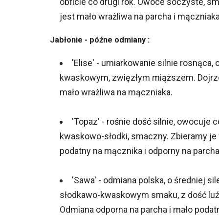
obficie co drugi rok. Owoce soczyste, s
jest mało wrażliwa na parcha i mączniaka
Jabłonie - późne odmiany :
'Elise' - umiarkowanie silnie rosnąca
kwaskowym, zwięzłym miąższem. Dojrzew
mało wrażliwa na mączniaka.
'Topaz' - rośnie dość silnie, owocuje
kwaskowo-słodki, smaczny. Zbieramy je 
podatny na mącznika i odporny na parcha
'Sawa' - odmiana polska, o średniej si
słodkawo-kwaskowym smaku, z dość luź
Odmiana odporna na parcha i mało podat