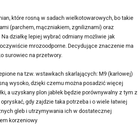
n, które rosną w sadach wielkotowarowych, bo takie
ami (parchem, mączniakiem, zgniliznami) oraz
Na działkę lepiej wybrać odmiany możliwie jak
 i oczywiście mrozoodporne. Decydujące znaczenie ma
ko surowiec na przetwory.
pione na tzw. wstawkach skarlających: M9 (karłowej)
rosną wysoko, dzięki czemu można posadzić więcej
ki, a uzyskany plon jabłek będzie porównywalny z tym z
opryskać, gdy zajdzie taka potrzeba i o wiele łatwiej
nych gleb i utrzymywania ich w dostatecznej
stem korzeniowy