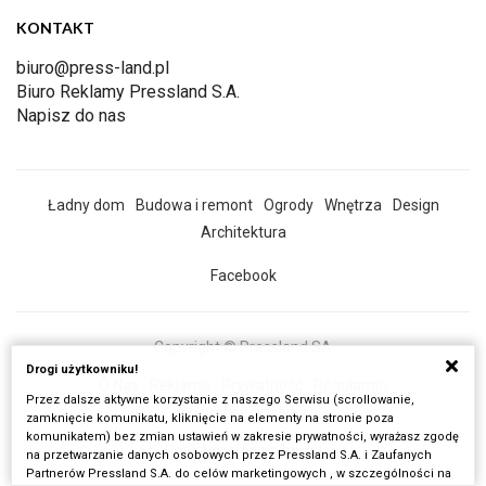
KONTAKT
biuro@press-land.pl
Biuro Reklamy Pressland S.A.
Napisz do nas
Ładny dom
Budowa i remont
Ogrody
Wnętrza
Design
Architektura
Facebook
Copyright © Pressland SA
Drogi użytkowniku!
O Nas
Reklama
Prywatność
Regulamin
Przez dalsze aktywne korzystanie z naszego Serwisu (scrollowanie,
Wszystkie artykuły
zamknięcie komunikatu, kliknięcie na elementy na stronie poza
komunikatem) bez zmian ustawień w zakresie prywatności, wyrażasz zgodę
Realizacja:
Fancybox.pl
na przetwarzanie danych osobowych przez Pressland S.A. i Zaufanych
Partnerów Pressland S.A. do celów marketingowych , w szczególności na