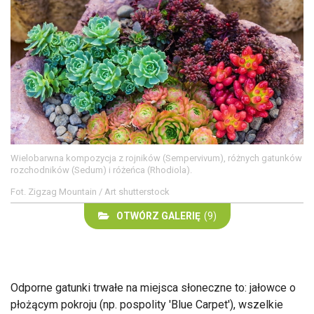
Wielobarwna kompozycja z rojników (Sempervivum), różnych gatunków
rozchodników (Sedum) i różeńca (Rhodiola).
Fot. Zigzag Mountain / Art shutterstock
OTWÓRZ GALERIĘ
(9)
Odporne gatunki trwałe na miejsca słoneczne to: jałowce o
płożącym pokroju (np. pospolity 'Blue Carpet'), wszelkie