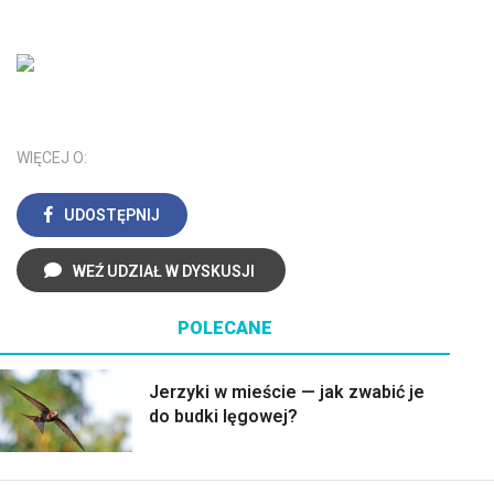
WIĘCEJ O:
UDOSTĘPNIJ
WEŹ UDZIAŁ W DYSKUSJI
POLECANE
Jerzyki w mieście — jak zwabić je
do budki lęgowej?