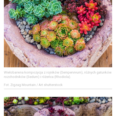
Wielobarwna kompozycja z rojników (Sempervivum), różnych gatunków
rozchodników (Sedum) i różeńca (Rhodiola).
Fot. Zigzag Mountain / Art shutterstock