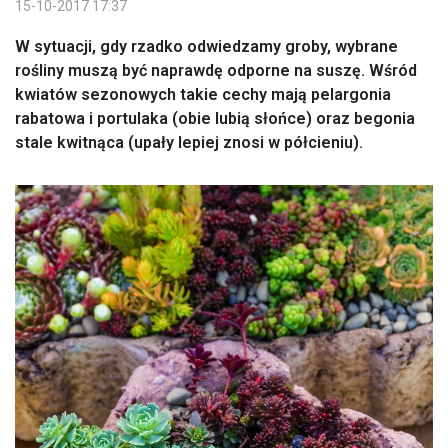
15-10-2017 17:37
W sytuacji, gdy rzadko odwiedzamy groby, wybrane
rośliny muszą być naprawdę odporne na suszę. Wśród
kwiatów sezonowych takie cechy mają pelargonia
rabatowa i portulaka (obie lubią słońce) oraz begonia
stale kwitnąca (upały lepiej znosi w półcieniu).