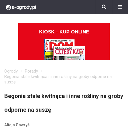
KIOSK - KUP ONLINE
Ogrody
Porady
Begonia stale kwitnąca i inne rośliny na groby odporne na
suszę
Begonia stale kwitnąca i inne rośliny na groby
odporne na suszę
Alicja Gawryś