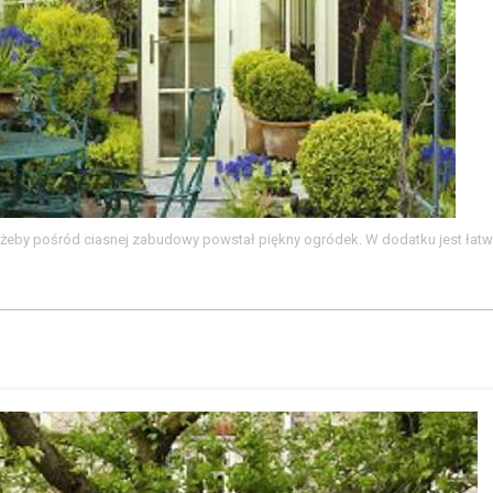
, żeby pośród ciasnej zabudowy powstał piękny ogródek. W dodatku jest łatw