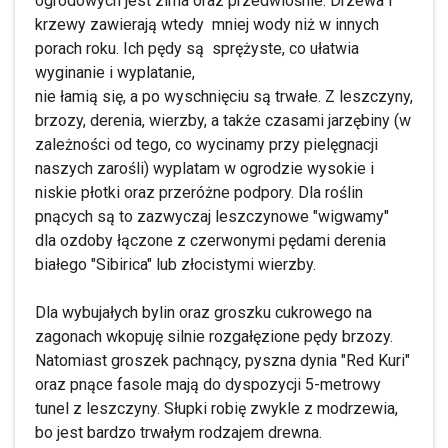
ogrodowych jest zima oraz przedwiośnie. Drzewa i
krzewy zawierają wtedy mniej wody niż w innych
porach roku. Ich pędy są sprężyste, co ułatwia
wyginanie i wyplatanie,
nie łamią się, a po wyschnięciu są trwałe. Z leszczyny,
brzozy, derenia, wierzby, a także czasami jarzębiny (w
zależności od tego, co wycinamy przy pielęgnacji
naszych zarośli) wyplatam w ogrodzie wysokie i
niskie płotki oraz przeróżne podpory. Dla roślin
pnących są to zazwyczaj leszczynowe "wigwamy"
dla ozdoby łączone z czerwonymi pędami derenia
białego "Sibirica" lub złocistymi wierzby.
Dla wybujałych bylin oraz groszku cukrowego na
zagonach wkopuję silnie rozgałęzione pędy brzozy.
Natomiast groszek pachnący, pyszna dynia "Red Kuri"
oraz pnące fasole mają do dyspozycji 5-metrowy
tunel z leszczyny. Słupki robię zwykle z modrzewia,
bo jest bardzo trwałym rodzajem drewna.