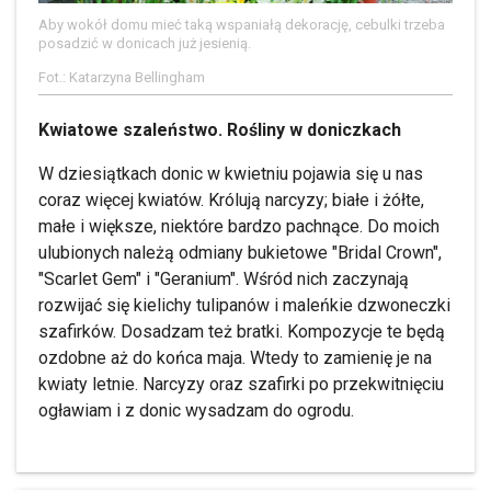
Aby wokół domu mieć taką wspaniałą dekorację, cebulki trzeba
posadzić w donicach już jesienią.
Fot.: Katarzyna Bellingham
Kwiatowe szaleństwo. Rośliny w doniczkach
W dziesiątkach donic w kwietniu pojawia się u nas
coraz więcej kwiatów. Królują narcyzy; białe i żółte,
małe i większe, niektóre bardzo pachnące. Do moich
ulubionych należą odmiany bukietowe "Bridal Crown",
"Scarlet Gem" i "Geranium". Wśród nich zaczynają
rozwijać się kielichy tulipanów i maleńkie dzwoneczki
szafirków. Dosadzam też bratki. Kompozycje te będą
ozdobne aż do końca maja. Wtedy to zamienię je na
kwiaty letnie. Narcyzy oraz szafirki po przekwitnięciu
ogławiam i z donic wysadzam do ogrodu.