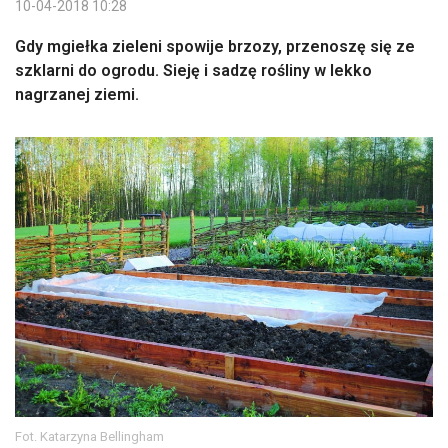
10-04-2018 10:28
Gdy mgiełka zieleni spowije brzozy, przenoszę się ze
szklarni do ogrodu. Sieję i sadzę rośliny w lekko
nagrzanej ziemi.
Fot. Katarzyna Bellingham