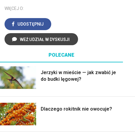
WIĘCEJ O:
UDOSTĘPNIJ
WEŹ UDZIAŁ W DYSKUSJI
POLECANE
Jerzyki w mieście — jak zwabić je
do budki lęgowej?
Dlaczego rokitnik nie owocuje?