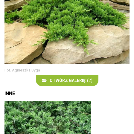
Fot. Agnieszka Syga
OTWÓRZ GALERIĘ
(2)
INNE