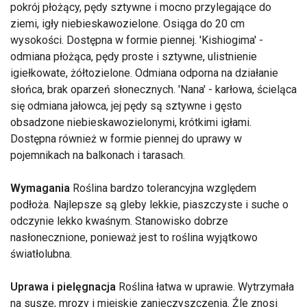
pokrój płożący, pędy sztywne i mocno przylegające do
ziemi, igły niebieskawozielone. Osiąga do 20 cm
wysokości. Dostępna w formie piennej. 'Kishiogima' -
odmiana płożąca, pędy proste i sztywne, ulistnienie
igiełkowate, żółtozielone. Odmiana odporna na działanie
słońca, brak oparzeń słonecznych. 'Nana' - karłowa, ścieląca
się odmiana jałowca, jej pędy są sztywne i gęsto
obsadzone niebieskawozielonymi, krótkimi igłami.
Dostępna również w formie piennej do uprawy w
pojemnikach na balkonach i tarasach.
Wymagania
Roślina bardzo tolerancyjna względem
podłoża. Najlepsze są gleby lekkie, piaszczyste i suche o
odczynie lekko kwaśnym. Stanowisko dobrze
nasłonecznione, ponieważ jest to roślina wyjątkowo
światłolubna.
Uprawa i pielęgnacja
Roślina łatwa w uprawie. Wytrzymała
na susze, mrozy i miejskie zanieczyszczenia. Źle znosi