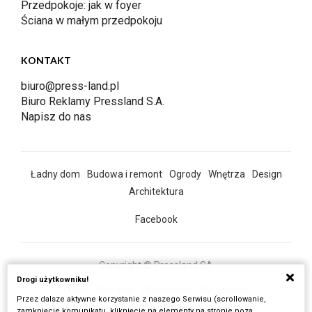
Przedpokoje: jak w foyer
Ściana w małym przedpokoju
KONTAKT
biuro@press-land.pl
Biuro Reklamy Pressland S.A.
Napisz do nas
Ładny dom
Budowa i remont
Ogrody
Wnętrza
Design
Architektura
Facebook
Copyright © Pressland SA
Drogi użytkowniku!
O Nas
Reklama
Prywatność
Regulamin
Przez dalsze aktywne korzystanie z naszego Serwisu (scrollowanie,
Wszystkie artykuły
zamknięcie komunikatu, kliknięcie na elementy na stronie poza