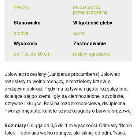
kwaśny
piaszczysta
,
przepuszczalna
Stanowisko
Wilgotność gleby
słońce
sucha
Wysokość
Zastosowanie
do 1 m
,
do 50 cm
rośliny ogrodowe
Jałowiec rozesłany (Juniperus procumbens) Jałowiec
rozesłany to wolno rosnący, zimozielony krzew, o
płożącym pokroju. Pędy ma sztywne i gęsto rozgałęzione,
ścielące się po ziemi. Igły są ciemnozielone, szydlaste,
sztywne i kłujące. Roślina rozdzielnopłciowa, dwupienna.
Tworzy mięsiste, kuliste szyszkojagody o barwie brązowej.
Rozmiary
Osiąga od 0,5 do 1 m wysokości. Odmiany 'Bonin
Isles' - odmiana wolno rosnąca, ale silniej od odm. 'Nana',