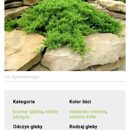
Fot. Agnieszka Syga
Kategoria
Kolor liści
krzewy iglaste
,
rośliny
niebiesko-zielone
,
płożące
zielono-żółte
Odczyn gleby
Rodzaj gleby