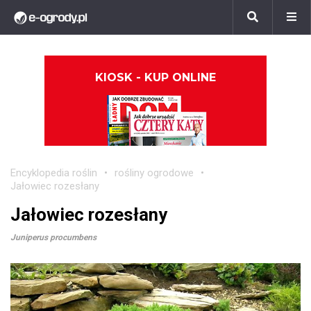
KIOSK - KUP ONLINE
Encyklopedia roślin
rośliny ogrodowe
Jałowiec rozesłany
Jałowiec rozesłany
Juniperus procumbens