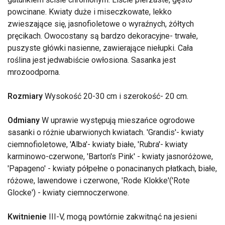
powcinane. Kwiaty duże i miseczkowate, lekko
zwieszające się, jasnofioletowe o wyraźnych, żółtych
pręcikach. Owocostany są bardzo dekoracyjne- trwałe,
puszyste główki nasienne, zawierające niełupki. Cała
roślina jest jedwabiście owłosiona. Sasanka jest
mrozoodporna.
Rozmiary
Wysokość 20-30 cm i szerokość- 20 cm.
Odmiany
W uprawie występują mieszańce ogrodowe
sasanki o różnie ubarwionych kwiatach. 'Grandis'- kwiaty
ciemnofioletowe, 'Alba'- kwiaty białe, 'Rubra'- kwiaty
karminowo-czerwone, 'Barton's Pink' - kwiaty jasnoróżowe,
'Papageno' - kwiaty półpełne o ponacinanych płatkach, białe,
różowe, lawendowe i czerwone, 'Rode Klokke'('Rote
Glocke') - kwiaty ciemnoczerwone.
Kwitnienie
III-V, mogą powtórnie zakwitnąć na jesieni