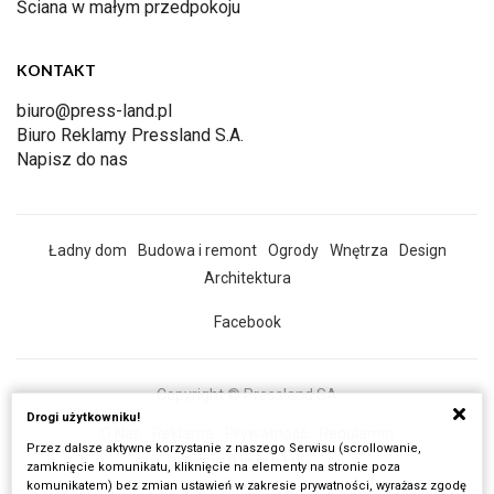
Ściana w małym przedpokoju
KONTAKT
biuro@press-land.pl
Biuro Reklamy Pressland S.A.
Napisz do nas
Ładny dom
Budowa i remont
Ogrody
Wnętrza
Design
Architektura
Facebook
Copyright © Pressland SA
Drogi użytkowniku!
O Nas
Reklama
Prywatność
Regulamin
Przez dalsze aktywne korzystanie z naszego Serwisu (scrollowanie,
Wszystkie artykuły
zamknięcie komunikatu, kliknięcie na elementy na stronie poza
komunikatem) bez zmian ustawień w zakresie prywatności, wyrażasz zgodę