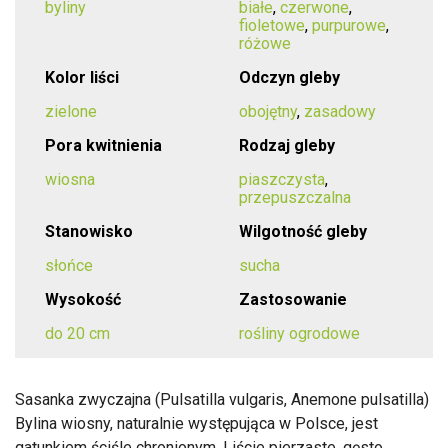
byliny
białe
,
czerwone
,
fioletowe
,
purpurowe
,
różowe
Kolor liści
Odczyn gleby
zielone
obojętny
,
zasadowy
Pora kwitnienia
Rodzaj gleby
wiosna
piaszczysta
,
przepuszczalna
Stanowisko
Wilgotność gleby
słońce
sucha
Wysokość
Zastosowanie
do 20 cm
rośliny ogrodowe
Sasanka zwyczajna (Pulsatilla vulgaris, Anemone pulsatilla)
Bylina wiosny, naturalnie występująca w Polsce, jest
gatunkiem ściśle chronionym. Liście pierzaste, gęsto