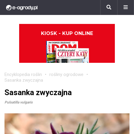
KIOSK - KUP ONLINE
Encyklopedia roślin
rośliny ogrodowe
Sasanka zwyczajna
Sasanka zwyczajna
Pulsatilla vulgaris