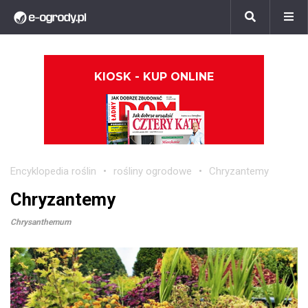
KIOSK - KUP ONLINE
Encyklopedia roślin
rośliny ogrodowe
Chryzantemy
Chryzantemy
Chrysanthemum