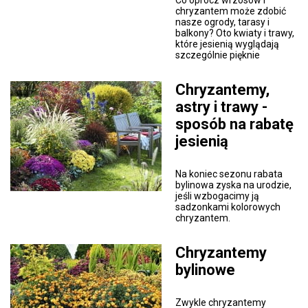
Co oprócz wrzosów i
chryzantem może zdobić
nasze ogrody, tarasy i
balkony? Oto kwiaty i trawy,
które jesienią wyglądają
szczególnie pięknie
Chryzantemy,
astry i trawy -
sposób na rabatę
jesienią
Na koniec sezonu rabata
bylinowa zyska na urodzie,
jeśli wzbogacimy ją
sadzonkami kolorowych
chryzantem.
Chryzantemy
bylinowe
Zwykle chryzantemy