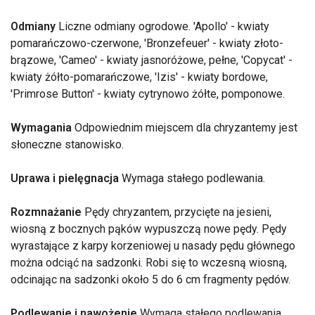
Odmiany
Liczne odmiany ogrodowe. 'Apollo' - kwiaty
pomarańczowo-czerwone, 'Bronzefeuer' - kwiaty złoto-
brązowe, 'Cameo' - kwiaty jasnoróżowe, pełne, 'Copycat' -
kwiaty żółto-pomarańczowe, 'Izis' - kwiaty bordowe,
'Primrose Button' - kwiaty cytrynowo żółte, pomponowe.
Wymagania
Odpowiednim miejscem dla chryzantemy jest
słoneczne stanowisko.
Uprawa i pielęgnacja
Wymaga stałego podlewania.
Rozmnażanie
Pędy chryzantem, przycięte na jesieni,
wiosną z bocznych pąków wypuszczą nowe pędy. Pędy
wyrastające z karpy korzeniowej u nasady pędu głównego
można odciąć na sadzonki. Robi się to wczesną wiosną,
odcinając na sadzonki około 5 do 6 cm fragmenty pędów.
Podlewanie i nawożenie
Wymaga stałego podlewania.