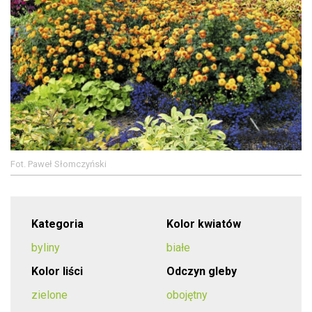
Fot. Paweł Słomczyński
Kategoria
Kolor kwiatów
byliny
białe
Kolor liści
Odczyn gleby
zielone
obojętny