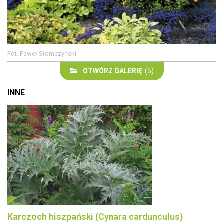
Fot. Paweł Słomczyński
OTWÓRZ GALERIĘ
(5)
INNE
Karczoch hiszpański (Cynara cardunculus)