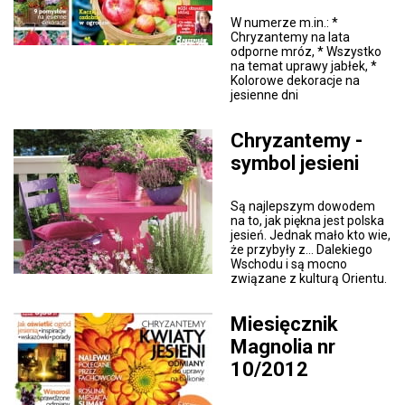
W numerze m.in.: *
Chryzantemy na lata
odporne mróz, * Wszystko
na temat uprawy jabłek, *
Kolorowe dekoracje na
jesienne dni
Chryzantemy -
symbol jesieni
Są najlepszym dowodem
na to, jak piękna jest polska
jesień. Jednak mało kto wie,
że przybyły z... Dalekiego
Wschodu i są mocno
związane z kulturą Orientu.
Miesięcznik
Magnolia nr
10/2012