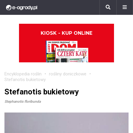
KIOSK - KUP ONLINE
Encyklopedia roślin
rośliny doniczkowe
Stefanotis bukietowy
Stefanotis bukietowy
Stephanotis floribunda