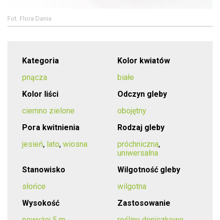
Fot. Flora Dania
Kategoria
Kolor kwiatów
pnącza
białe
Kolor liści
Odczyn gleby
ciemno zielone
obojętny
Pora kwitnienia
Rodzaj gleby
jesień
,
lato
,
wiosna
próchniczna
,
uniwersalna
Stanowisko
Wilgotność gleby
słońce
wilgotna
Wysokość
Zastosowanie
powyżej 5 m
rośliny doniczkowe