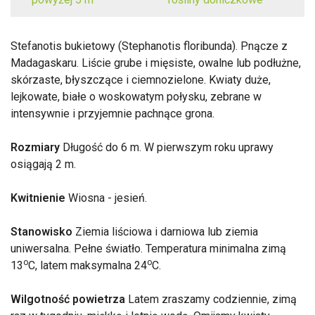
Stefanotis bukietowy (Stephanotis floribunda). Pnącze z
Madagaskaru. Liście grube i mięsiste, owalne lub podłużne,
skórzaste, błyszczące i ciemnozielone. Kwiaty duże,
lejkowate, białe o woskowatym połysku, zebrane w
intensywnie i przyjemnie pachnące grona.
Rozmiary
Długość do 6 m. W pierwszym roku uprawy
osiągają 2 m.
Kwitnienie
Wiosna - jesień.
Stanowisko
Ziemia liściowa i darniowa lub ziemia
uniwersalna. Pełne światło. Temperatura minimalna zimą
o
o
13
C, latem maksymalna 24
C.
Wilgotność powietrza
Latem zraszamy codziennie, zimą