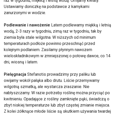
raz w tygodniu, miękką i letnią wodą. Omijamy kwiaty.
Ustawiamy doniczkę na podstawce z kamykami
zanurzonymi w wodzie.
Podlewanie i nawożenie
Latem podlewamy miękką i letnią
wodą, 2-3 razy w tygodniu, zimą raz w tygodniu, tak by
ziemia była stale wilgotna. W niższych od minimum
temperaturach podłoże powinno przeschnąć przed
kolejnym podlaniem. Zasilamy płynnym nawozem
wieloskładnikowym w zmniejszonej o połowę dawce, co 14
dni, wiosną i latem.
Pielęgnacja
Stefanotis prowadzimy przy paliku lub
owijamy wokół pałąka albo drutu. Liście przemywamy
wilgotną szmatką, ale wystarcza zraszanie. Nie
nabłyszczamy. W razie potrzeby roślinę można przyciąć po
kwitnieniu. Opadające z rośliny zamknięte pąki, świadczą o
zbyt niskiej temperaturze lub zbyt częstej zmianie miejsca.
Z kolei żółknące młode liście są skutkiem używania twardej