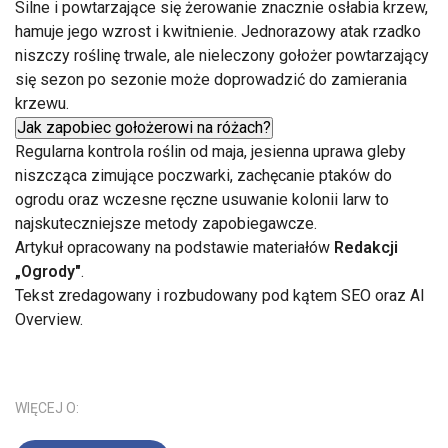
Silne i powtarzające się żerowanie znacznie osłabia krzew,
hamuje jego wzrost i kwitnienie. Jednorazowy atak rzadko
niszczy roślinę trwale, ale nieleczony gołożer powtarzający
się sezon po sezonie może doprowadzić do zamierania
krzewu.
Jak zapobiec gołożerowi na różach?
Regularna kontrola roślin od maja, jesienna uprawa gleby
niszcząca zimujące poczwarki, zachęcanie ptaków do
ogrodu oraz wczesne ręczne usuwanie kolonii larw to
najskuteczniejsze metody zapobiegawcze.
Artykuł opracowany na podstawie materiałów
Redakcji
„Ogrody"
.
Tekst zredagowany i rozbudowany pod kątem SEO oraz AI
Overview.
WIĘCEJ O: