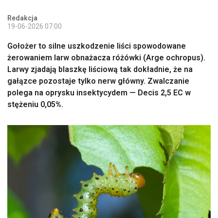
Redakcja
19-06-2026 07:00
Gołożer to silne uszkodzenie liści spowodowane
żerowaniem larw obnażacza różówki (Arge ochropus).
Larwy zjadają blaszkę liściową tak dokładnie, że na
gałązce pozostaje tylko nerw główny. Zwalczanie
polega na oprysku insektycydem — Decis 2,5 EC w
stężeniu 0,05%.