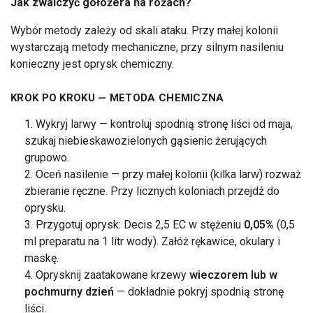
Jak zwalczyć gołożera na różach?
Wybór metody zależy od skali ataku. Przy małej kolonii
wystarczają metody mechaniczne, przy silnym nasileniu
konieczny jest oprysk chemiczny.
KROK PO KROKU — METODA CHEMICZNA
Wykryj larwy — kontroluj spodnią stronę liści od maja,
szukaj niebieskawozielonych gąsienic żerujących
grupowo.
Oceń nasilenie — przy małej kolonii (kilka larw) rozważ
zbieranie ręczne. Przy licznych koloniach przejdź do
oprysku.
Przygotuj oprysk: Decis 2,5 EC w stężeniu
0,05%
(0,5
ml preparatu na 1 litr wody). Załóż rękawice, okulary i
maskę.
Oprysknij zaatakowane krzewy
wieczorem lub w
pochmurny dzień
— dokładnie pokryj spodnią stronę
liści.