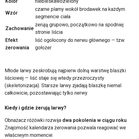
Kolor
niebieskawozielony
czarne plamy wokół brodawek na każdym
Wzór
segmencie ciała
żerują grupowo, początkowo na spodniej
Zachowanie
stronie liścia
Efekt
liść ogołocony do nerwu głównego — tzw.
żerowania
gołożer
Młode larwy zeskrobują najpierw dolną warstwę blaszki
liściowej — liść staje się wtedy przezroczysty
(skeletonizacja). Starsze larwy zjadają blaszkę niemal
całkowicie, pozostawiając tylko nerwy.
Kiedy i gdzie żerują larwy?
Obnażacz różówki rozwija
dwa pokolenia w ciągu roku
.
Znajomość kalendarza żerowania pozwala reagować we
właściwym momencie: