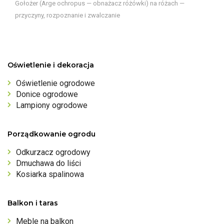
Gołożer (Arge ochropus — obnażacz różówki) na różach —
przyczyny, rozpoznanie i zwalczanie
Oświetlenie i dekoracja
Oświetlenie ogrodowe
Donice ogrodowe
Lampiony ogrodowe
Porządkowanie ogrodu
Odkurzacz ogrodowy
Dmuchawa do liści
Kosiarka spalinowa
Balkon i taras
Meble na balkon