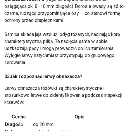
osiągająca ok. 8–10 mm długości. Dorosłe owady są żółto-
czarne, łudząco przypominające osy — co stanowi formę
ochrony przed drapieżnikami.
Samica składa jaja wzdłuż łodyg różanych, nacinając korę
charakterystyczną piłką. Te nacięcia same w sobie
uszkadzają pędy i mogą prowadzić do ich zamierania.
Wylęgłe larwy natychmiast przystępują do grupowego
żerowania.
03
Jak rozpoznać larwy obnażacza?
Larwy obnażacza różówki są charakterystyczne i
stosunkowo łatwe do zidentyfikowania podczas inspekcji
krzewów:
Cecha
Opis
Długość
do 20 mm