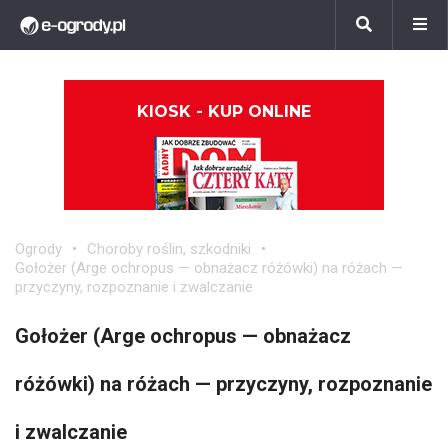
KIOSK - KUP ONLINE
Ogrody
Choroby roślin, szkodniki
Gołożer (Arge ochropus — obnażacz różówki) na różach —
przyczyny, rozpoznanie i zwalczanie
Gołożer (Arge ochropus — obnażacz
różówki) na różach — przyczyny, rozpoznanie
i zwalczanie