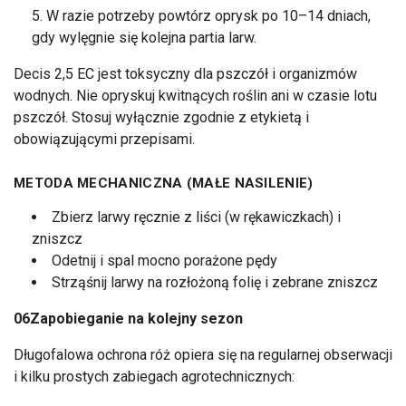
W razie potrzeby powtórz oprysk po 10–14 dniach,
gdy wylęgnie się kolejna partia larw.
Decis 2,5 EC jest toksyczny dla pszczół i organizmów
wodnych. Nie opryskuj kwitnących roślin ani w czasie lotu
pszczół. Stosuj wyłącznie zgodnie z etykietą i
obowiązującymi przepisami.
METODA MECHANICZNA (MAŁE NASILENIE)
Zbierz larwy ręcznie z liści (w rękawiczkach) i
zniszcz
Odetnij i spal mocno porażone pędy
Strząśnij larwy na rozłożoną folię i zebrane zniszcz
06
Zapobieganie na kolejny sezon
Długofalowa ochrona róż opiera się na regularnej obserwacji
i kilku prostych zabiegach agrotechnicznych: