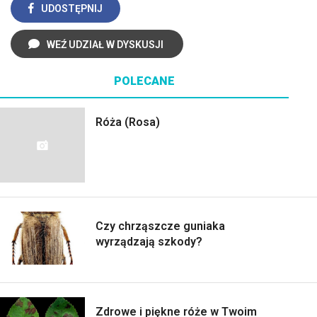
UDOSTĘPNIJ
WEŹ UDZIAŁ W DYSKUSJI
POLECANE
Róża (Rosa)
Czy chrząszcze guniaka
wyrządzają szkody?
Zdrowe i piękne róże w Twoim