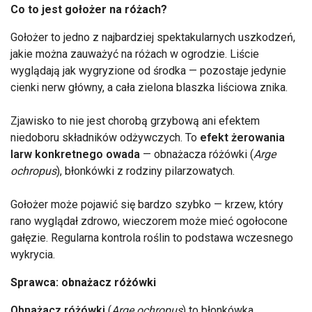
Co to jest gołożer na różach?
Gołożer to jedno z najbardziej spektakularnych uszkodzeń,
jakie można zauważyć na różach w ogrodzie. Liście
wyglądają jak wygryzione od środka — pozostaje jedynie
cienki nerw główny, a cała zielona blaszka liściowa znika.
Zjawisko to nie jest chorobą grzybową ani efektem
niedoboru składników odżywczych. To
efekt żerowania
larw konkretnego owada
— obnażacza różówki (
Arge
ochropus
), błonkówki z rodziny pilarzowatych.
Gołożer może pojawić się bardzo szybko — krzew, który
rano wyglądał zdrowo, wieczorem może mieć ogołocone
gałęzie. Regularna kontrola roślin to podstawa wczesnego
wykrycia.
Sprawca: obnażacz różówki
Obnażacz różówki
(
Arge ochropus
) to błonkówka