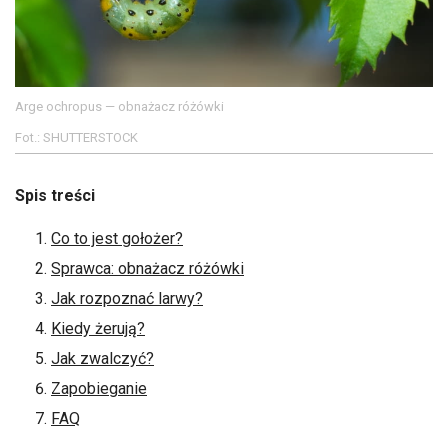
Arge ochropus — obnażacz różówki
Fot.: SHUTTERSTOCK
Spis treści
Co to jest gołożer?
Sprawca: obnażacz różówki
Jak rozpoznać larwy?
Kiedy żerują?
Jak zwalczyć?
Zapobieganie
FAQ