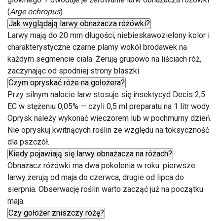
(
Arge ochropus
).
Jak wyglądają larwy obnażacza różówki?
Larwy mają do 20 mm długości, niebieskawozielony kolor i
charakterystyczne czarne plamy wokół brodawek na
każdym segmencie ciała. Żerują grupowo na liściach róż,
zaczynając od spodniej strony blaszki.
Czym opryskać róże na gołożera?
Przy silnym nalocie larw stosuje się insektycyd Decis 2,5
EC w stężeniu 0,05% — czyli 0,5 ml preparatu na 1 litr wody.
Oprysk należy wykonać wieczorem lub w pochmurny dzień.
Nie opryskuj kwitnących roślin ze względu na toksyczność
dla pszczół.
Kiedy pojawiają się larwy obnażacza na różach?
Obnażacz różówki ma dwa pokolenia w roku: pierwsze
larwy żerują od maja do czerwca, drugie od lipca do
sierpnia. Obserwację roślin warto zacząć już na początku
maja.
Czy gołożer zniszczy różę?