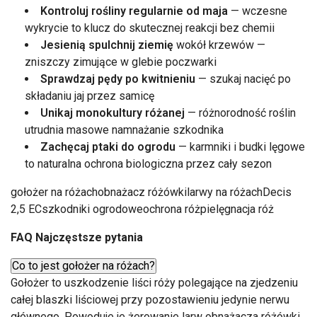
Kontroluj rośliny regularnie od maja
— wczesne
wykrycie to klucz do skutecznej reakcji bez chemii
Jesienią spulchnij ziemię
wokół krzewów —
zniszczy zimujące w glebie poczwarki
Sprawdzaj pędy po kwitnieniu
— szukaj nacięć po
składaniu jaj przez samicę
Unikaj monokultury różanej
— różnorodność roślin
utrudnia masowe namnażanie szkodnika
Zachęcaj ptaki do ogrodu
— karmniki i budki lęgowe
to naturalna ochrona biologiczna przez cały sezon
gołożer na różachobnażacz różówkilarwy na różachDecis
2,5 ECszkodniki ogrodoweochrona różpielęgnacja róż
FAQ
Najczęstsze pytania
Co to jest gołożer na różach?
Gołożer to uszkodzenie liści róży polegające na zjedzeniu
całej blaszki liściowej przy pozostawieniu jedynie nerwu
głównego. Powoduje je żerowanie larw obnażacza różówki