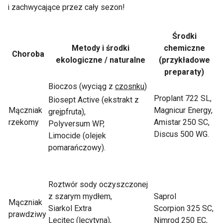
i zachwycające przez cały sezon!
Środki
Metody i środki
chemiczne
Choroba
ekologiczne / naturalne
(przykładowe
preparaty)
Bioczos (wyciąg z
czosnku
)
Proplant 722 SL,
Biosept Active (ekstrakt z
Mączniak
Magnicur Energy,
grejpfruta),
rzekomy
Amistar 250 SC,
Polyversum WP,
Discus 500 WG.
Limocide (olejek
pomarańczowy).
Roztwór sody oczyszczonej
z szarym mydłem,
Saprol
Mączniak
Siarkol Extra
Scorpion 325 SC,
prawdziwy
Lecitec (lecytyna),
Nimrod 250 EC,