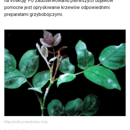
na infekcję. Po zaobserwowaniu pierwszych objawów
pomocne jest opryskiwanie krzewów odpowiednimi
preparatami grzybobójczymi.
Mączniak prawdziwy róży