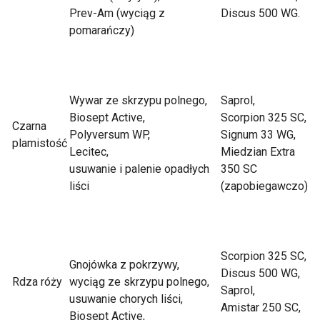
Prev-Am (wyciąg z
Discus 500 WG.
pomarańczy)
Wywar ze skrzypu polnego,
Saprol,
Biosept Active,
Scorpion 325 SC,
Czarna
Polyversum WP,
Signum 33 WG,
plamistość
Lecitec,
Miedzian Extra
usuwanie i palenie opadłych
350 SC
liści
(zapobiegawczo)
Scorpion 325 SC,
Gnojówka z pokrzywy,
Discus 500 WG,
Rdza róży
wyciąg ze skrzypu polnego,
Saprol,
usuwanie chorych liści,
Amistar 250 SC,
Biosept Active,