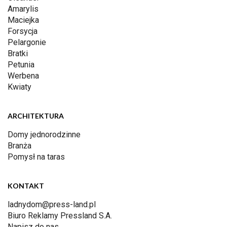
Amarylis
Maciejka
Forsycja
Pelargonie
Bratki
Petunia
Werbena
Kwiaty
ARCHITEKTURA
Domy jednorodzinne
Branża
Pomysł na taras
KONTAKT
ladnydom@press-land.pl
Biuro Reklamy Pressland S.A.
Napisz do nas