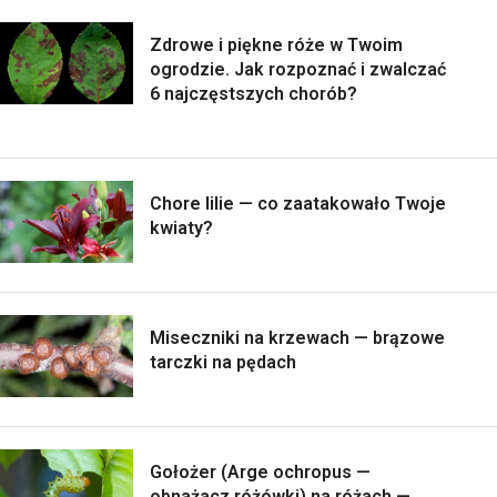
Zdrowe i piękne róże w Twoim
ogrodzie. Jak rozpoznać i zwalczać
6 najczęstszych chorób?
Chore lilie — co zaatakowało Twoje
kwiaty?
Miseczniki na krzewach — brązowe
tarczki na pędach
Gołożer (Arge ochropus —
obnażacz różówki) na różach —