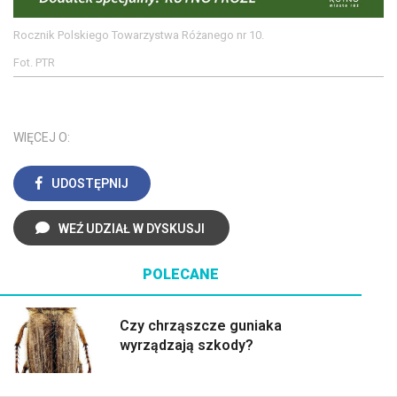
Rocznik Polskiego Towarzystwa Różanego nr 10.
Fot. PTR
WIĘCEJ O:
UDOSTĘPNIJ
WEŹ UDZIAŁ W DYSKUSJI
POLECANE
Czy chrząszcze guniaka
wyrządzają szkody?