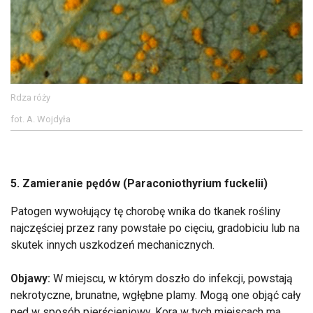
Rdza róży
fot. A. Wojdyła
5. Zamieranie pędów (Paraconiothyrium fuckelii)
Patogen wywołujący tę chorobę wnika do tkanek rośliny
najczęściej przez rany powstałe po cięciu, gradobiciu lub na
skutek innych uszkodzeń mechanicznych.
Objawy:
W miejscu, w którym doszło do infekcji, powstają
nekrotyczne, brunatne, wgłębne plamy. Mogą one objąć cały
pęd w sposób pierścieniowy. Kora w tych miejscach ma