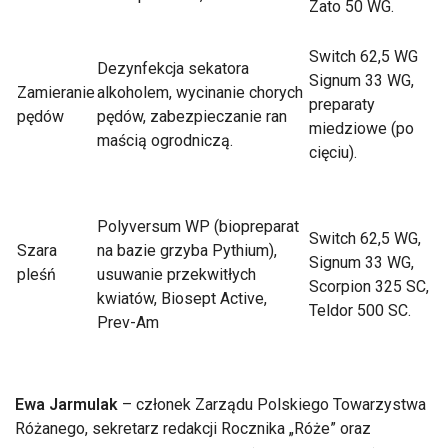
Zato 50 WG.
Switch 62,5 WG
Dezynfekcja sekatora
Signum 33 WG,
Zamieranie
alkoholem, wycinanie chorych
preparaty
pędów
pędów, zabezpieczanie ran
miedziowe (po
maścią ogrodniczą.
cięciu).
Polyversum WP (biopreparat
Switch 62,5 WG,
Szara
na bazie grzyba Pythium),
Signum 33 WG,
pleśń
usuwanie przekwitłych
Scorpion 325 SC,
kwiatów, Biosept Active,
Teldor 500 SC.
Prev-Am
Ewa Jarmulak
– członek Zarządu Polskiego Towarzystwa
Różanego, sekretarz redakcji Rocznika „Róże” oraz