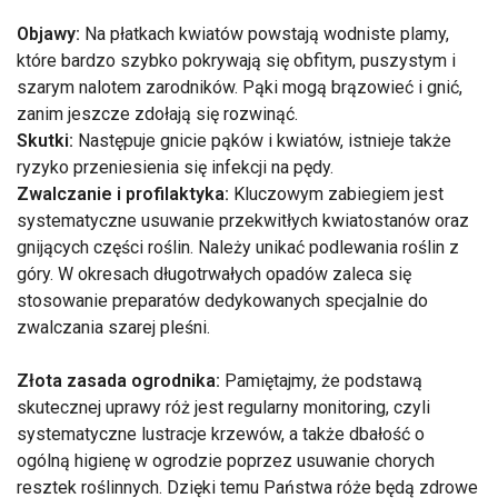
Objawy:
Na płatkach kwiatów powstają wodniste plamy,
które bardzo szybko pokrywają się obfitym, puszystym i
szarym nalotem zarodników. Pąki mogą brązowieć i gnić,
zanim jeszcze zdołają się rozwinąć.
Skutki:
Następuje gnicie pąków i kwiatów, istnieje także
ryzyko przeniesienia się infekcji na pędy.
Zwalczanie i profilaktyka:
Kluczowym zabiegiem jest
systematyczne usuwanie przekwitłych kwiatostanów oraz
gnijących części roślin. Należy unikać podlewania roślin z
góry. W okresach długotrwałych opadów zaleca się
stosowanie preparatów dedykowanych specjalnie do
zwalczania szarej pleśni.
Złota zasada ogrodnika:
Pamiętajmy, że podstawą
skutecznej uprawy róż jest regularny monitoring, czyli
systematyczne lustracje krzewów, a także dbałość o
ogólną higienę w ogrodzie poprzez usuwanie chorych
resztek roślinnych. Dzięki temu Państwa róże będą zdrowe