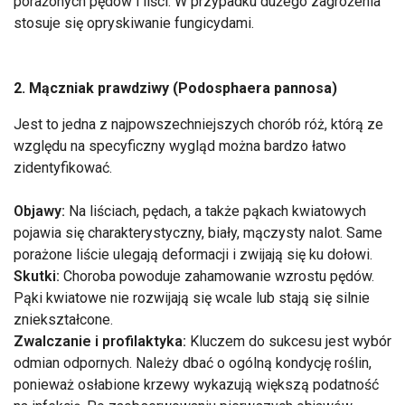
porażonych pędów i liści. W przypadku dużego zagrożenia
stosuje się opryskiwanie fungicydami.
2. Mączniak prawdziwy (Podosphaera pannosa)
Jest to jedna z najpowszechniejszych chorób róż, którą ze
względu na specyficzny wygląd można bardzo łatwo
zidentyfikować.
Objawy:
Na liściach, pędach, a także pąkach kwiatowych
pojawia się charakterystyczny, biały, mączysty nalot. Same
porażone liście ulegają deformacji i zwijają się ku dołowi.
Skutki:
Choroba powoduje zahamowanie wzrostu pędów.
Pąki kwiatowe nie rozwijają się wcale lub stają się silnie
zniekształcone.
Zwalczanie i profilaktyka:
Kluczem do sukcesu jest wybór
odmian odpornych. Należy dbać o ogólną kondycję roślin,
ponieważ osłabione krzewy wykazują większą podatność