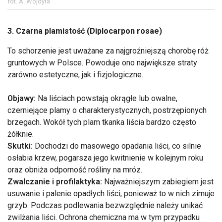
fot. A. Wojdyła
3. Czarna plamistość (Diplocarpon rosae)
To schorzenie jest uważane za najgroźniejszą chorobę róż
gruntowych w Polsce. Powoduje ono największe straty
zarówno estetyczne, jak i fizjologiczne.
Objawy:
Na liściach powstają okrągłe lub owalne,
czerniejące plamy o charakterystycznych, postrzępionych
brzegach. Wokół tych plam tkanka liścia bardzo często
żółknie.
Skutki:
Dochodzi do masowego opadania liści, co silnie
osłabia krzew, pogarsza jego kwitnienie w kolejnym roku
oraz obniża odporność rośliny na mróz.
Zwalczanie i profilaktyka:
Najważniejszym zabiegiem jest
usuwanie i palenie opadłych liści, ponieważ to w nich zimuje
grzyb. Podczas podlewania bezwzględnie należy unikać
zwilżania liści. Ochrona chemiczna ma w tym przypadku