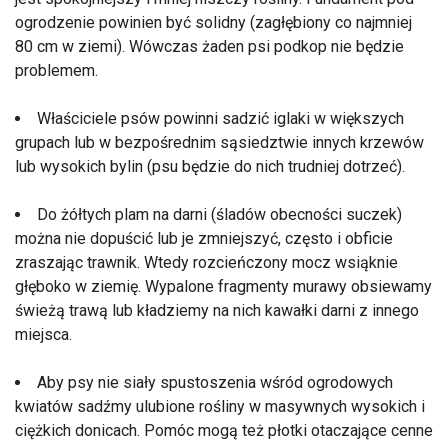
ogrodzenie powinien być solidny (zagłębiony co najmniej
80 cm w ziemi). Wówczas żaden psi podkop nie będzie
problemem.
Właściciele psów powinni sadzić iglaki w większych
grupach lub w bezpośrednim sąsiedztwie innych krzewów
lub wysokich bylin (psu będzie do nich trudniej dotrzeć).
Do żółtych plam na darni (śladów obecności suczek)
można nie dopuścić lub je zmniejszyć, często i obficie
zraszając trawnik. Wtedy rozcieńczony mocz wsiąknie
głęboko w ziemię. Wypalone fragmenty murawy obsiewamy
świeżą trawą lub kładziemy na nich kawałki darni z innego
miejsca.
Aby psy nie siały spustoszenia wśród ogrodowych
kwiatów sadźmy ulubione rośliny w masywnych wysokich i
ciężkich donicach. Pomóc mogą też płotki otaczające cenne