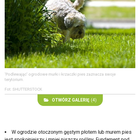
'Podlewając' ogrodowe murki i krzaczki pies zaznacza swoje
terytorium.
Fot. SHUTTERSTOCK
OTWÓRZ GALERIĘ
(4)
W ogrodzie otoczonym gęstym płotem lub murem pies
jest spokojniejszy i mniej niszczy rośliny. Fundament pod