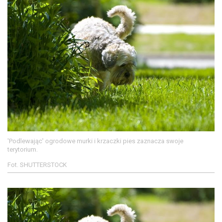
'Podlewając' ogrodowe murki i krzaczki pies zaznacza swoje
terytorium.
Fot. SHUTTERSTOCK