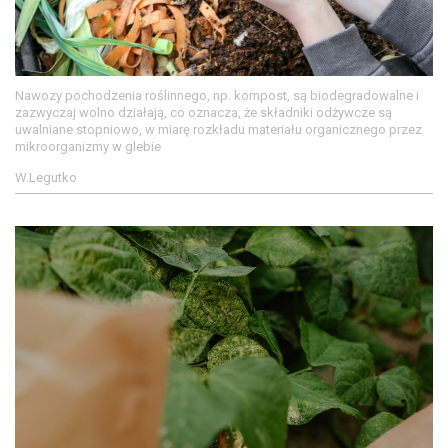
Nawozy pochodzenia roślinnego, np. kompost, są biodegradowalne i
zazwyczaj wolno działają, co oznacza, że składniki odżywcze są
uwalniane stopniowo, w miarę rozkładu materiału organicznego przez
mikroorganizmy w glebie
W.Legutko