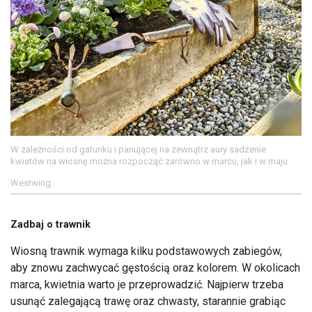
W zależności od gatunku i panującej na zewnątrz aury sadzenie
kwiatów na wiosnę można rozpocząć zarówno w marcu, jak i w maju
Westwing
Zadbaj o trawnik
Wiosną trawnik wymaga kilku podstawowych zabiegów,
aby znowu zachwycać gęstością oraz kolorem. W okolicach
marca, kwietnia warto je przeprowadzić. Najpierw trzeba
usunąć zalegającą trawę oraz chwasty, starannie grabiąc