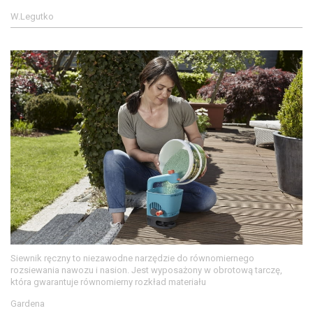
W.Legutko
Siewnik ręczny to niezawodne narzędzie do równomiernego
rozsiewania nawozu i nasion. Jest wyposażony w obrotową tarczę,
która gwarantuje równomierny rozkład materiału
Gardena