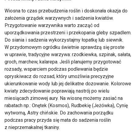
Wiosna to czas przebudzenia roślin i doskonała okazja do
założenia grządek warzywnych i sadzenia kwiatów.
Przygotowanie warzywnika warto zacząć od
uporządkowania przestrzeni i przekopania gleby szpadlem.
Do siania i sadzenia wykorzystajmy łopatkę lub siewnik.
W przydomowym ogródku świetnie sprawdzą się proste
w uprawie, tradycyjne warzywa: rzodkiewka, szpinak, sałata,
groch, marchew, kalarepa. Jeśli planujemy przygotować
rozsady, wsparciem podczas podlewania będzie
opryskiwacz do rozsad, który umożliwia precyzyjne
ukierunkowanie wody lub jej delikatne dozowanie. Kolorowe
kwiaty zdecydowanie poprawiają nastrój po wielu
miesiącach zimowej aury. Na wiosnę możemy zasiać na
rabatach np.: Onętek (Kosmos), Rudbekię (Jeżówka), Cynię
wytworną, Astry chińskie. Do zachowania porządku
podczas pracy przyda się mata do sadzenia roślin
z nieprzemakalnej tkaniny.