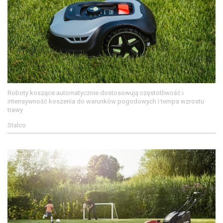
Roboty koszące automatycznie dostosowują częstotliwość i
intensywność koszenia do warunków pogodowych i tempa wzrostu
trawy
Stalco