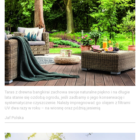
Taras z drewna bangkirai zachowa swoje naturalne piękno i na długie
lata stanie się ozdobą ogrodu, jeśli zadbamy o jego konserwację i
systematyczne czyszczenie. Należy impregnować go olejem z filtrami
UV dwa razy w roku – na wiosnę oraz późnią jesienią
Jaf Polska