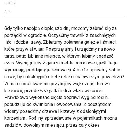
rośliny.
Stihl
Gdy tylko nadejdą cieplejsze dni, możemy zabrać się za
porządki w ogrodzie. Oczyśćmy trawnik z zaschniętych
liści i źdźbeł trawy. Zbierzmy połamane gałęzie i śmieci,
które przywiał wiatr. Posprzątajmy i urządźmy na nowo
taras, patio lub inne miejsce, w którym lubimy spędzać
czas. Wyciągnijmy z garażu meble ogrodowe i, jeśli tego
wymagają, poddajmy je renowacji. A może sprawmy sobie
nowe, by uatrakcyjnić strefę relaksu na świeżym powietrzu?
W marcu oraz kwietniu przytnijmy większość drzew i
krzewów, przede wszystkim drzewka owocowe.
Prawidłowo wykonane cięcie poprawi wygląd roślin,
pobudzi je do kwitnienia i owocowania. Z początkiem
wiosny posadźmy drzewa i krzewy z odsłoniętymi
korzeniami. Rośliny sprzedawane w pojemnikach można
sadzić w dowolnym miesiącu, przez cały okres