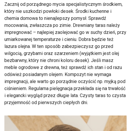
Zacznij od porządnego mycia specjalistycznym środkiem,
który nie uszkodzi powłoki desek. Środki kuchenne i
chemia domowa to nienajlepszy pomysł. Sprawdź
mocowania, zwłaszcza po zimie. Drewniany taras należy
impregnować – najlepiej zaolejować go w suchy dzień, przy
umiarkowanej temperaturze i cieniu. Dobra będzie też
lazura olejna. W ten sposób zabezpieczysz go przed
wilgocią, grzybami oraz szarzeniem (wyjątkiem jest olej
bezbarwny, który nie chroni koloru desek). Jeśli masz
meble ogrodowe z drewna, też sprawdź ich stan i od razu
odśwież posiadanym olejem. Kompozyt nie wymaga
impregnacji, ale warto go porządnie oczyścić np. myjką pod
ciśnieniem. Regularna pielęgnacja przekłada się na trwałość
i elegancki wygląd przez długie lata. Czysty taras to czysta
przyjemność od pierwszych ciepłych dni.