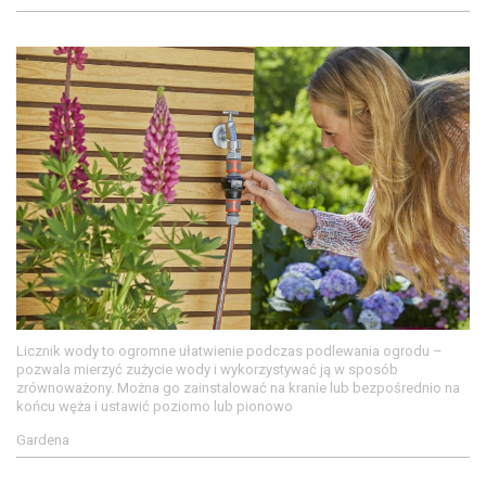
Licznik wody to ogromne ułatwienie podczas podlewania ogrodu –
pozwala mierzyć zużycie wody i wykorzystywać ją w sposób
zrównoważony. Można go zainstalować na kranie lub bezpośrednio na
końcu węża i ustawić poziomo lub pionowo
Gardena