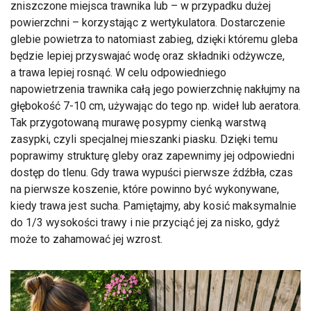
zniszczone miejsca trawnika lub – w przypadku dużej
powierzchni – korzystając z wertykulatora. Dostarczenie
glebie powietrza to natomiast zabieg, dzięki któremu gleba
będzie lepiej przyswajać wodę oraz składniki odżywcze,
a trawa lepiej rosnąć. W celu odpowiedniego
napowietrzenia trawnika całą jego powierzchnię nakłujmy na
głębokość 7-10 cm, używając do tego np. wideł lub aeratora.
Tak przygotowaną murawę posypmy cienką warstwą
zasypki, czyli specjalnej mieszanki piasku. Dzięki temu
poprawimy strukturę gleby oraz zapewnimy jej odpowiedni
dostęp do tlenu. Gdy trawa wypuści pierwsze źdźbła, czas
na pierwsze koszenie, które powinno być wykonywane,
kiedy trawa jest sucha. Pamiętajmy, aby kosić maksymalnie
do 1/3 wysokości trawy i nie przyciąć jej za nisko, gdyż
może to zahamować jej wzrost.