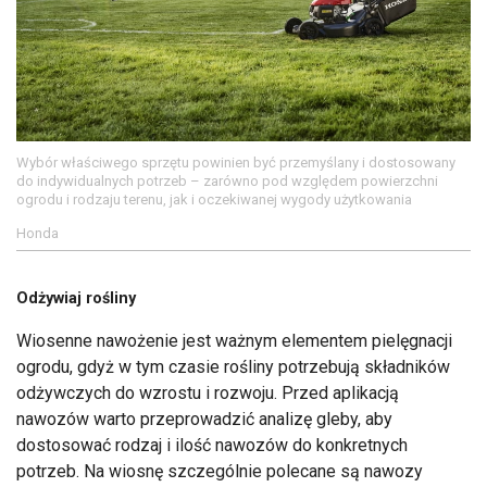
Wybór właściwego sprzętu powinien być przemyślany i dostosowany
do indywidualnych potrzeb – zarówno pod względem powierzchni
ogrodu i rodzaju terenu, jak i oczekiwanej wygody użytkowania
Honda
Odżywiaj rośliny
Wiosenne nawożenie jest ważnym elementem pielęgnacji
ogrodu, gdyż w tym czasie rośliny potrzebują składników
odżywczych do wzrostu i rozwoju. Przed aplikacją
nawozów warto przeprowadzić analizę gleby, aby
dostosować rodzaj i ilość nawozów do konkretnych
potrzeb. Na wiosnę szczególnie polecane są nawozy