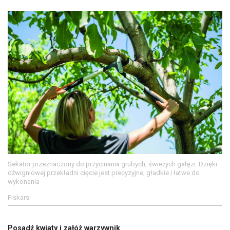
Sekator przeznaczony do przycinania grubych, świeżych gałęzi. Dzięki
dźwigniowej przekładni cięcie jest precyzyjne, gładkie i łatwe do
wykonania
Fiskars
Posadź kwiaty i załóż warzywnik