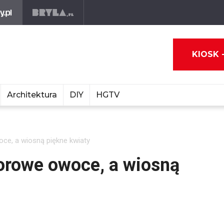
KIOSK 
Architektura
DIY
HGTV
ce, a wiosną piękne kwiaty
orowe owoce, a wiosną