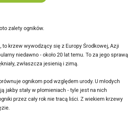
 oto zalety ogników.
a, to krzew wywodzący się z Europy Środkowej, Azji
pularny niedawno - około 20 lat temu. To za jego sprawą
kniały, zwłaszcza jesienią i zimą.
 dorównuje ognikom pod względem urody. U młodych
 jakby stały w płomieniach - tyle jest na nich
iki przez cały rok nie tracą liści. Z wiekiem krzewy
ęzie.