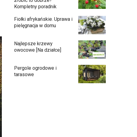
zrobić to dobrze?
Kompletny poradnik
Fiołki afrykańskie. Uprawa i
pielęgnacja w domu
Najlepsze krzewy
owocowe [Na działce]
Pergole ogrodowe i
tarasowe
Eufy C15 — robot koszący bez pętli i bez
stresu
Jak pozbyć się mrówek z domu?
Czy chrząszcze guniaka wyrządzają
szkody?