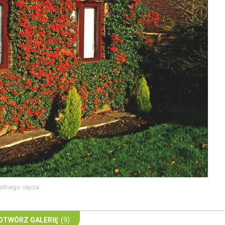
ilnego cięcia.
OTWÓRZ GALERIĘ
(9)