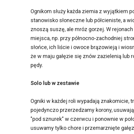
Ognikom służy każda ziemia z wyjątkiem pod
stanowisko słoneczne lub półcieniste, a 
znoszą suszę, ale mróz gorzej. W rejonach 
miejsca, np. przy północno-zachodniej stro
słońce, ich liście i owoce brązowieją i wi
że w maju gałęzie się znów zazielenią lub 
pędy.
Solo lub w zestawie
Ogniki w każdej roli wypadają znakomicie,
pojedynczo przerzedzamy korony, usuwają
"pod sznurek" w czerwcu i ponownie w poł
usuwamy tylko chore i przemarznięte gałęzi