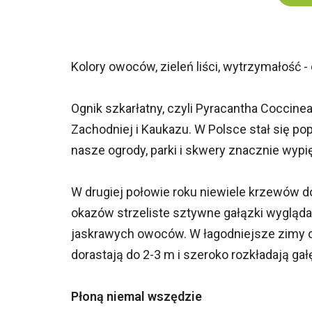
Kolory owoców, zieleń liści, wytrzymałość -
Ognik szkarłatny, czyli Pyracantha Coccine
Zachodniej i Kaukazu. W Polsce stał się po
nasze ogrody, parki i skwery znacznie wypię
W drugiej połowie roku niewiele krzewów
okazów strzeliste sztywne gałązki wyglądają
jaskrawych owoców. W łagodniejsze zimy ogn
dorastają do 2-3 m i szeroko rozkładają gał
Płoną niemal wszędzie