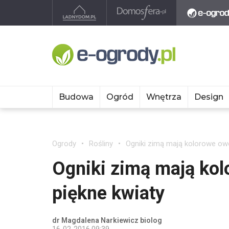
Budowa
Ogród
Wnętrza
Design
Ogrody
Rośliny
Ogniki zimą mają kolorowe owo
Ogniki zimą mają kol
piękne kwiaty
dr Magdalena Narkiewicz biolog