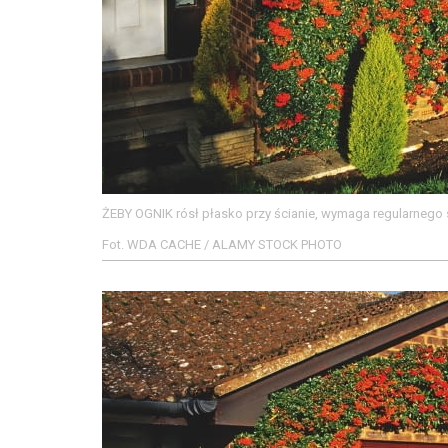
ŻEBY OGNIK rósł płasko przy ścianie, wymaga regularnego s
Fot. WDA CACHE / ALAMY STOCK PHOTO