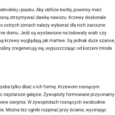
mokłej i piasku. Aby obficie kwitły, powinny mieć
wiosną otrzymywać dawkę nawozu. Krzewy doskonale
o ostrych zimach należy wybierać dla nich zaciszne
nie domu. Jeśli są wystawione na lodowaty wiatr czy
osną krzewy wyglądają jak martwe. Są jednak duże szanse,
rośliny zregenerują się, wypuszczając od korzeni młode
 trzeba tylko dbać o ich formę. Krzewom rosnącym
c najstarsze gałęzie. Żywopłoty formowane przycinamy
owie sierpnia. W żywopłotach rosnących swobodnie
e. Można też ogniki rozpinać przy ścianie, wycinając