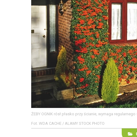
ŻEBY OGNIK rósł płasko przy ścianie, wymaga regularnego s
Fot. WDA CACHE / ALAMY STOCK PHOTO