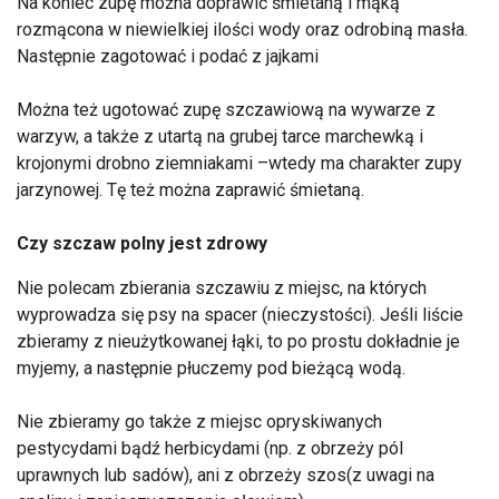
Na koniec zupę można doprawić śmietaną i mąką
rozmącona w niewielkiej ilości wody oraz odrobiną masła.
Następnie zagotować i podać z jajkami
Można też ugotować zupę szczawiową na wywarze z
warzyw, a także z utartą na grubej tarce marchewką i
krojonymi drobno ziemniakami –wtedy ma charakter zupy
jarzynowej. Tę też można zaprawić śmietaną.
Czy szczaw polny jest zdrowy
Nie polecam zbierania szczawiu z miejsc, na których
wyprowadza się psy na spacer (nieczystości). Jeśli liście
zbieramy z nieużytkowanej łąki, to po prostu dokładnie je
myjemy, a następnie płuczemy pod bieżącą wodą.
Nie zbieramy go także z miejsc opryskiwanych
pestycydami bądź herbicydami (np. z obrzeży pól
uprawnych lub sadów), ani z obrzeży szos(z uwagi na