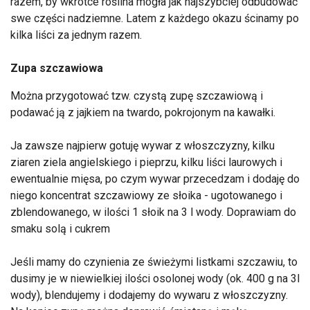
razem, by wkrótce roślina mogła jak najszybciej odbudować
swe części nadziemne. Latem z każdego okazu ścinamy po
kilka liści za jednym razem.
Zupa szczawiowa
Można przygotować tzw. czystą zupę szczawiową i
podawać ją z jajkiem na twardo, pokrojonym na kawałki.
Ja zawsze najpierw gotuję wywar z włoszczyzny, kilku
ziaren ziela angielskiego i pieprzu, kilku liści laurowych i
ewentualnie mięsa, po czym wywar przecedzam i dodaję do
niego koncentrat szczawiowy ze słoika - ugotowanego i
zblendowanego, w ilości 1 słoik na 3 l wody. Doprawiam do
smaku solą i cukrem
Jeśli mamy do czynienia ze świeżymi listkami szczawiu, to
dusimy je w niewielkiej ilości osolonej wody (ok. 400 g na 3l
wody), blendujemy i dodajemy do wywaru z włoszczyzny.