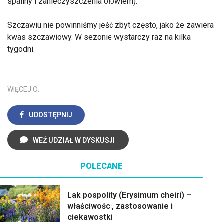
spaliny i zanieczyszczenia ołowiem).
Szczawiu nie powinniśmy jeść zbyt często, jako że zawiera
kwas szczawiowy. W sezonie wystarczy raz na kilka
tygodni.
WIĘCEJ O:
UDOSTĘPNIJ
WEŹ UDZIAŁ W DYSKUSJI
POLECANE
Lak pospolity (Erysimum cheiri) –
właściwości, zastosowanie i
ciekawostki