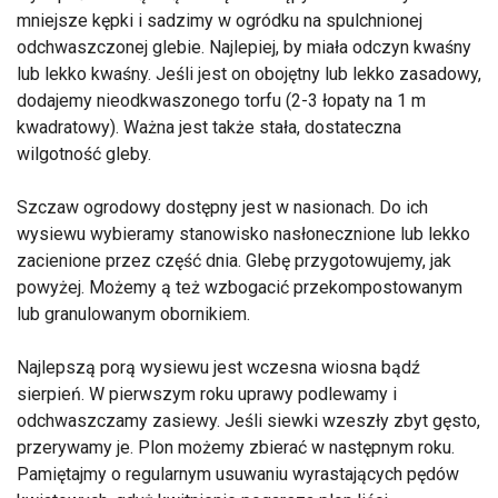
mniejsze kępki i sadzimy w ogródku na spulchnionej
odchwaszczonej glebie. Najlepiej, by miała odczyn kwaśny
lub lekko kwaśny. Jeśli jest on obojętny lub lekko zasadowy,
dodajemy nieodkwaszonego torfu (2-3 łopaty na 1 m
kwadratowy). Ważna jest także stała, dostateczna
wilgotność gleby.
Szczaw ogrodowy dostępny jest w nasionach. Do ich
wysiewu wybieramy stanowisko nasłonecznione lub lekko
zacienione przez część dnia. Glebę przygotowujemy, jak
powyżej. Możemy ą też wzbogacić przekompostowanym
lub granulowanym obornikiem.
Najlepszą porą wysiewu jest wczesna wiosna bądź
sierpień. W pierwszym roku uprawy podlewamy i
odchwaszczamy zasiewy. Jeśli siewki wzeszły zbyt gęsto,
przerywamy je. Plon możemy zbierać w następnym roku.
Pamiętajmy o regularnym usuwaniu wyrastających pędów