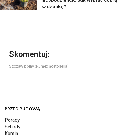
sadzonkę?
Skomentuj:
Szczaw polny (Rumex acetosella)
PRZED BUDOWĄ
Porady
Schody
Komin