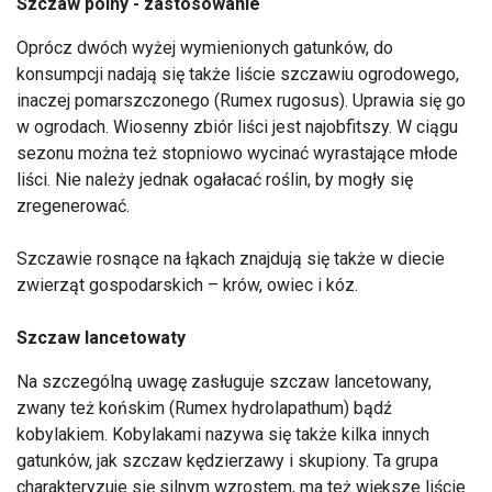
Szczaw polny - zastosowanie
Oprócz dwóch wyżej wymienionych gatunków, do
konsumpcji nadają się także liście szczawiu ogrodowego,
inaczej pomarszczonego (Rumex rugosus). Uprawia się go
w ogrodach. Wiosenny zbiór liści jest najobfitszy. W ciągu
sezonu można też stopniowo wycinać wyrastające młode
liści. Nie należy jednak ogałacać roślin, by mogły się
zregenerować.
Szczawie rosnące na łąkach znajdują się także w diecie
zwierząt gospodarskich – krów, owiec i kóz.
Szczaw lancetowaty
Na szczególną uwagę zasługuje szczaw lancetowany,
zwany też końskim (Rumex hydrolapathum) bądź
kobylakiem. Kobylakami nazywa się także kilka innych
gatunków, jak szczaw kędzierzawy i skupiony. Ta grupa
charakteryzuje się silnym wzrostem, ma też większe liście