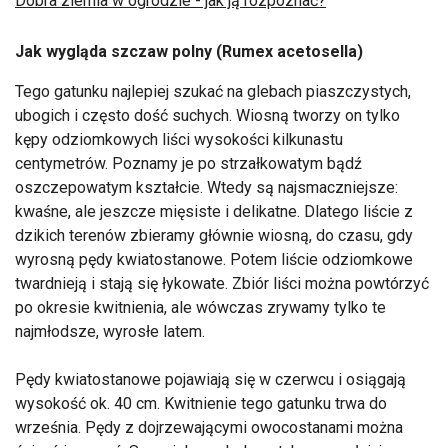
Dobra ziemia w ogrodzie - jak ją rozpoznać?
Jak wygląda szczaw polny (Rumex acetosella)
Tego gatunku najlepiej szukać na glebach piaszczystych,
ubogich i często dość suchych. Wiosną tworzy on tylko
kępy odziomkowych liści wysokości kilkunastu
centymetrów. Poznamy je po strzałkowatym bądź
oszczepowatym kształcie. Wtedy są najsmaczniejsze:
kwaśne, ale jeszcze mięsiste i delikatne. Dlatego liście z
dzikich terenów zbieramy głównie wiosną, do czasu, gdy
wyrosną pędy kwiatostanowe. Potem liście odziomkowe
twardnieją i stają się łykowate. Zbiór liści można powtórzyć
po okresie kwitnienia, ale wówczas zrywamy tylko te
najmłodsze, wyrosłe latem.
Pędy kwiatostanowe pojawiają się w czerwcu i osiągają
wysokość ok. 40 cm. Kwitnienie tego gatunku trwa do
września. Pędy z dojrzewającymi owocostanami można