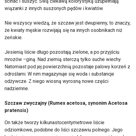
ścinać i suszyć. Swą ciekawą kolorystyką uzupełniają
wiązanki z innych suszonych pędów i kwiatów.
Nie wszyscy wiedzą, że szczaw jest dwupienny, to znaczy,
że kwiaty męskie rozwijają się na innych osobnikach niż
żeńskie.
Jesienią liście długo pozostają zielone, a po przyjściu
mrozów –giną. Nad ziemią sterczą tylko suche wiechy.
Natomiast pod jej powierzchnią pozostaje palowy korzeń z
odroślami. W nim magazynuje się woda i substancje
odżywcze. Z niego wiosną wyrosną nowe części
nadziemne.
Szczaw zwyczajny (Rumex acetosa, synonim Acetosa
pratensis)
On także tworzy kilkunastocentymetrowe liście
odziomkowe, podobne do liści szczawiu polnego. Jego