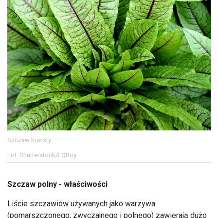
Szczaw krwisty
Fot. Shutterstock/EQRoy
Szczaw polny - właściwości
Liście szczawiów używanych jako warzywa
(pomarszczonego, zwyczajnego i polnego) zawierają dużo