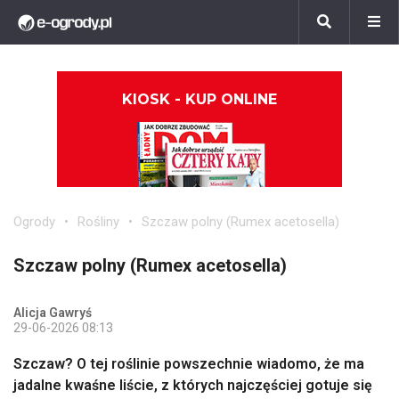
KIOSK - KUP ONLINE
Ogrody
Rośliny
Szczaw polny (Rumex acetosella)
Szczaw polny (Rumex acetosella)
Alicja Gawryś
29-06-2026 08:13
Szczaw? O tej roślinie powszechnie wiadomo, że ma
jadalne kwaśne liście, z których najczęściej gotuje się