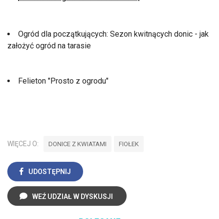
Ogród dla początkujących: Sezon kwitnących donic - jak
założyć ogród na tarasie
Felieton "Prosto z ogrodu"
WIĘCEJ O:
DONICE Z KWIATAMI
FIOŁEK
UDOSTĘPNIJ
WEŹ UDZIAŁ W DYSKUSJI