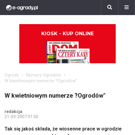
KIOSK - KUP ONLINE
Ogrody
Numery Ogrodów
W kwietniowym numerze ?Ogrodów"
W kwietniowym numerze ?Ogrodów"
redakcja
21-03-2007 01:00
Tak się jakoś składa, że wiosenne prace w ogrodzie