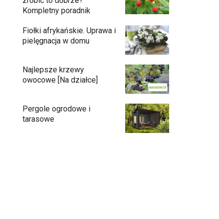
zrobić to dobrze?
Kompletny poradnik
Fiołki afrykańskie. Uprawa i
pielęgnacja w domu
Najlepsze krzewy
owocowe [Na działce]
Pergole ogrodowe i
tarasowe
Eufy C15 — robot koszący bez pętli i bez
stresu
Jak pozbyć się mrówek z domu?
Czy chrząszcze guniaka wyrządzają
szkody?