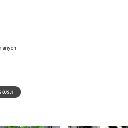
nianych
SKUSJI