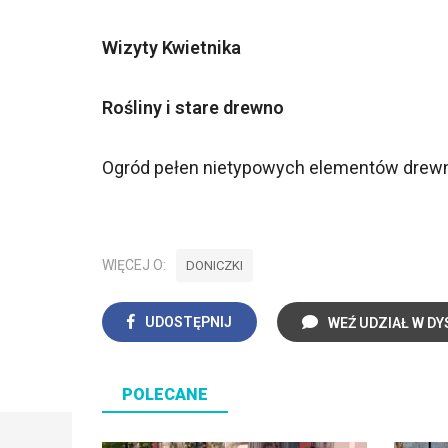
Wizyty Kwietnika
Rośliny i stare drewno
Ogród pełen nietypowych elementów drew
WIĘCEJ O:
DONICZKI
UDOSTĘPNIJ
WEŹ UDZIAŁ W DY
POLECANE