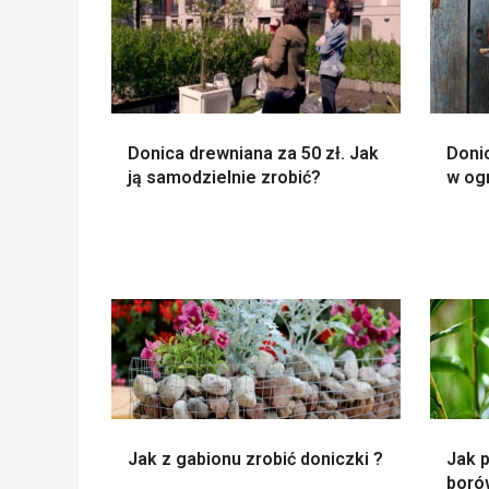
Donica drewniana za 50 zł. Jak
Donic
ją samodzielnie zrobić?
w og
Jak z gabionu zrobić doniczki ?
Jak 
borów