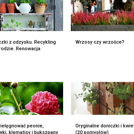
zki z odzysku. Recykling
Wrzosy czy wrzośce?
rodzie. Renowacja
pielęgnować peonie,
Oryginalne doniczki i kwie
ki, klematisy i bukszpany
(20 pomysłów)