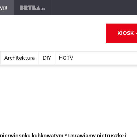
KIOSK 
Architektura
DIY
HGTV
 pierwiosnku kubkowatym * Uprawiamy pietruszkę i