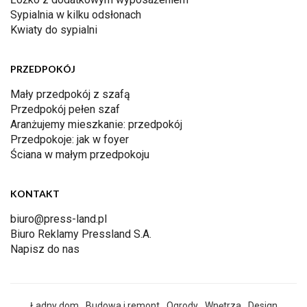
Sypialnia w kilku odsłonach
Kwiaty do sypialni
PRZEDPOKÓJ
Mały przedpokój z szafą
Przedpokój pełen szaf
Aranżujemy mieszkanie: przedpokój
Przedpokoje: jak w foyer
Ściana w małym przedpokoju
KONTAKT
biuro@press-land.pl
Biuro Reklamy Pressland S.A.
Napisz do nas
Ładny dom
Budowa i remont
Ogrody
Wnętrza
Design