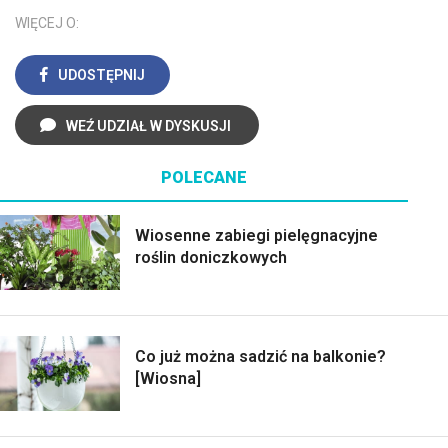
WIĘCEJ O:
UDOSTĘPNIJ
WEŹ UDZIAŁ W DYSKUSJI
POLECANE
Wiosenne zabiegi pielęgnacyjne
roślin doniczkowych
Co już można sadzić na balkonie?
[Wiosna]