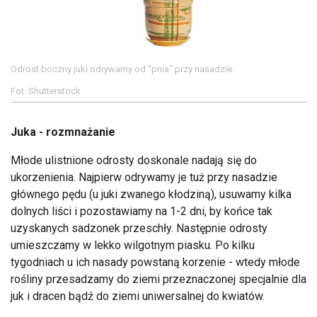
Odrost boczny juki odrywamy od "pnia" przy nasadzie.
Fot. Shutterstock
Juka - rozmnażanie
Młode ulistnione odrosty doskonale nadają się do
ukorzenienia. Najpierw odrywamy je tuż przy nasadzie
głównego pędu (u juki zwanego kłodziną), usuwamy kilka
dolnych liści i pozostawiamy na 1-2 dni, by końce tak
uzyskanych sadzonek przeschły. Następnie odrosty
umieszczamy w lekko wilgotnym piasku. Po kilku
tygodniach u ich nasady powstaną korzenie - wtedy młode
rośliny przesadzamy do ziemi przeznaczonej specjalnie dla
juk i dracen bądź do ziemi uniwersalnej do kwiatów.