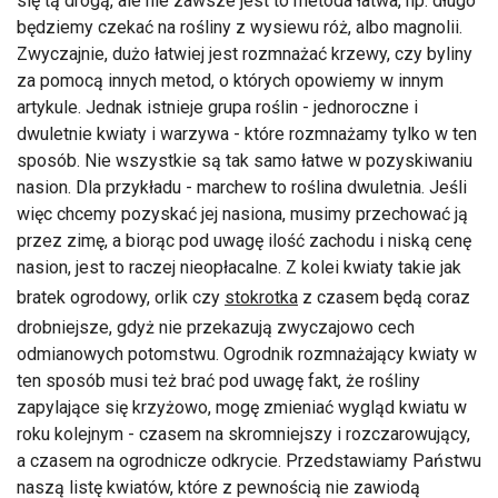
się tą drogą, ale nie zawsze jest to metoda łatwa, np. długo
będziemy czekać na rośliny z wysiewu róż, albo magnolii.
Zwyczajnie, dużo łatwiej jest rozmnażać krzewy, czy byliny
za pomocą innych metod, o których opowiemy w innym
artykule. Jednak istnieje grupa roślin - jednoroczne i
dwuletnie kwiaty i warzywa - które rozmnażamy tylko w ten
sposób. Nie wszystkie są tak samo łatwe w pozyskiwaniu
nasion. Dla przykładu - marchew to roślina dwuletnia. Jeśli
więc chcemy pozyskać jej nasiona, musimy przechować ją
przez zimę, a biorąc pod uwagę ilość zachodu i niską cenę
nasion, jest to raczej nieopłacalne. Z kolei kwiaty takie jak
bratek ogrodowy, orlik czy
stokrotka
z czasem będą coraz
drobniejsze, gdyż nie przekazują zwyczajowo cech
odmianowych potomstwu. Ogrodnik rozmnażający kwiaty w
ten sposób musi też brać pod uwagę fakt, że rośliny
zapylające się krzyżowo, mogę zmieniać wygląd kwiatu w
roku kolejnym - czasem na skromniejszy i rozczarowujący,
a czasem na ogrodnicze odkrycie. Przedstawiamy Państwu
naszą listę kwiatów, które z pewnością nie zawiodą