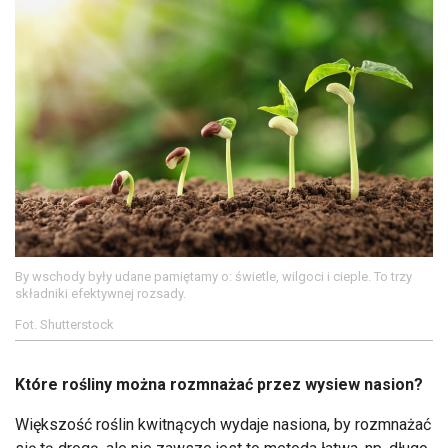
By wschody były udane pamiętamy o: świetle, wilgoci i cieple. To trzy
składniki efektywnej rozsady.
Fot. Shutterstock
Które rośliny można rozmnażać przez wysiew nasion?
Większość roślin kwitnących wydaje nasiona, by rozmnażać