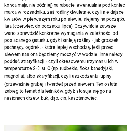
końca maja, nie później) na rabacie, ewentualnie pod koniec
marca w rozsadniku, zaś rośliny dwuletnie, czyli nie dające
kwiatów w pierwszym roku po siewie, siejemy na początku
lata (czerwiec, do poczatku lipca). Oczywiście zawsze
warto sprawdzić konkretne wymagania w zależności od
posiadanego gatunku, gdyż istnieją rośliny - jak groszek
pachnący, ogórek, - które lepiej wschodzą, jeśli przed
siewem nasiona będziemy moczyć w wodzie. Inne należy
poddać stratyfikacji - czyli okresowemu trzymaniu ich w
temperaturze 2-3 st. C (np. rudbekia, floks kanadyjski,
magnolia
), albo skaryfikacji, czyli uszkodzeniu łupiny
(przeważnie grubej i twardej) przed siewem. Ten ostatni
zabieg to temat dla leśników, gdyż stosuje się go na
nasionach drzew: buk, dąb, cis, kasztanowiec.