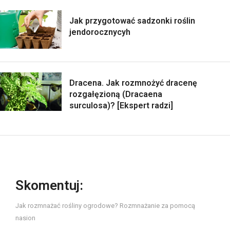
Jak przygotować sadzonki roślin
jendorocznycyh
Dracena. Jak rozmnożyć dracenę
rozgałęzioną (Dracaena
surculosa)? [Ekspert radzi]
Skomentuj:
Jak rozmnażać rośliny ogrodowe? Rozmnażanie za pomocą
nasion