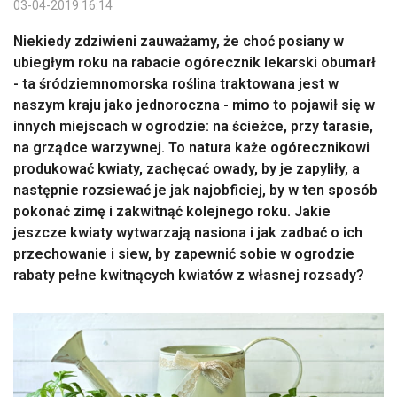
03-04-2019 16:14
Niekiedy zdziwieni zauważamy, że choć posiany w
ubiegłym roku na rabacie ogórecznik lekarski obumarł
- ta śródziemnomorska roślina traktowana jest w
naszym kraju jako jednoroczna - mimo to pojawił się w
innych miejscach w ogrodzie: na ścieżce, przy tarasie,
na grządce warzywnej. To natura każe ogórecznikowi
produkować kwiaty, zachęcać owady, by je zapyliły, a
następnie rozsiewać je jak najobficiej, by w ten sposób
pokonać zimę i zakwitnąć kolejnego roku. Jakie
jeszcze kwiaty wytwarzają nasiona i jak zadbać o ich
przechowanie i siew, by zapewnić sobie w ogrodzie
rabaty pełne kwitnących kwiatów z własnej rozsady?