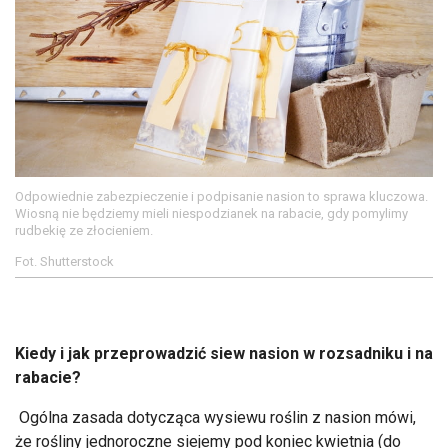
Odpowiednie zabezpieczenie i podpisanie nasion to sprawa kluczowa.
Wiosną nie będziemy mieli niespodzianek na rabacie, gdy pomylimy
rudbekię ze złocieniem.
Fot. Shutterstock
Kiedy i jak przeprowadzić siew nasion w rozsadniku i na
rabacie?
Ogólna zasada dotycząca wysiewu roślin z nasion mówi,
że rośliny jednoroczne siejemy pod koniec kwietnia (do