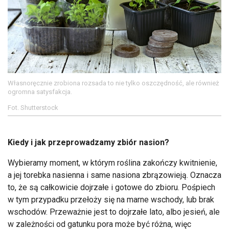
Własnoręcznie zrobiona rozsada to nie tylko oszczędność, ale również
ogromna satysfakcja.
Fot. Shutterstock
Kiedy i jak przeprowadzamy zbiór nasion?
Wybieramy moment, w którym roślina zakończy kwitnienie,
a jej torebka nasienna i same nasiona zbrązowieją. Oznacza
to, że są całkowicie dojrzałe i gotowe do zbioru. Pośpiech
w tym przypadku przełoży się na marne wschody, lub brak
wschodów. Przeważnie jest to dojrzałe lato, albo jesień, ale
w zależności od gatunku pora może być różna, więc