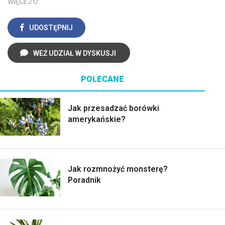
WIĘCEJ O:
UDOSTĘPNIJ
WEŹ UDZIAŁ W DYSKUSJI
POLECANE
Jak przesadzać borówki
amerykańskie?
Jak rozmnożyć monsterę?
Poradnik