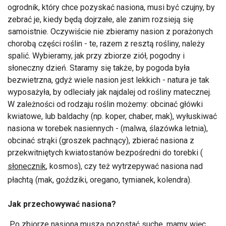
ogrodnik, który chce pozyskać nasiona, musi być czujny, by
zebrać je, kiedy będą dojrzałe, ale zanim rozsieją się
samoistnie. Oczywiście nie zbieramy nasion z porażonych
chorobą części roślin - te, razem z resztą rośliny, należy
spalić. Wybieramy, jak przy zbiorze ziół, pogodny i
słoneczny dzień. Staramy się także, by pogoda była
bezwietrzna, gdyż wiele nasion jest lekkich - natura je tak
wyposażyła, by odleciały jak najdalej od rośliny matecznej.
W zależności od rodzaju roślin możemy: obcinać główki
kwiatowe, lub baldachy (np. koper, chaber, mak), wyłuskiwać
nasiona w torebek nasiennych - (malwa, ślazówka letnia),
obcinać strąki (groszek pachnący), zbierać nasiona z
przekwitniętych kwiatostanów bezpośredni do torebki (
słonecznik
, kosmos), czy też wytrzepywać nasiona nad
płachtą (mak, goździki, oregano, tymianek, kolendra).
Jak przechowywać nasiona?
Po zbiorze nasiona muszą pozostać suche, mamy więc