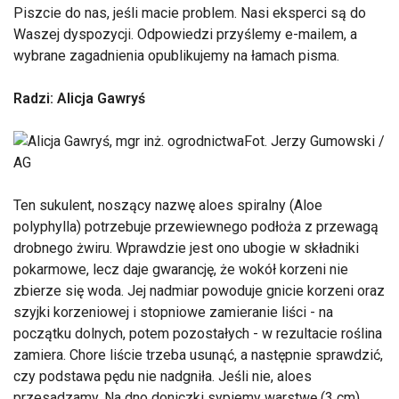
Piszcie do nas, jeśli macie problem. Nasi eksperci są do
Waszej dyspozycji. Odpowiedzi przyślemy e-mailem, a
wybrane zagadnienia opublikujemy na łamach pisma.
Radzi: Alicja Gawryś
Fot. Jerzy Gumowski /
AG
Ten sukulent, noszący nazwę aloes spiralny (Aloe
polyphylla) potrzebuje przewiewnego podłoża z przewagą
drobnego żwiru. Wprawdzie jest ono ubogie w składniki
pokarmowe, lecz daje gwarancję, że wokół korzeni nie
zbierze się woda. Jej nadmiar powoduje gnicie korzeni oraz
szyjki korzeniowej i stopniowe zamieranie liści - na
początku dolnych, potem pozostałych - w rezultacie roślina
zamiera. Chore liście trzeba usunąć, a następnie sprawdzić,
czy podstawa pędu nie nadgniła. Jeśli nie, aloes
przesadzamy. Na dno doniczki sypiemy warstwę (3 cm)