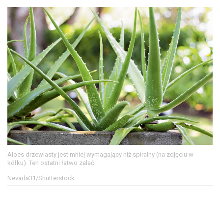
Aloes drzewiasty jest mniej wymagający niż spiralny (na zdjęciu w
kółku). Ten ostatni łatwo zalać.
Nevada31/Shutterstock