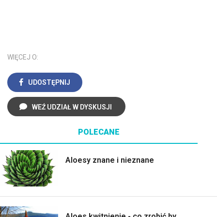
WIĘCEJ O:
UDOSTĘPNIJ
WEŹ UDZIAŁ W DYSKUSJI
POLECANE
Aloesy znane i nieznane
Aloes kwitnienie - co zrobić by