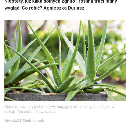
Niestety, już kilka dolnych zgniło i roślina traci ładny
wygląd. Co robić? Agnieszka Duriasz
Aloes drzewiasty jest mniej wymagający niż spiralny (na zdjęciu w
kółku). Ten ostatni łatwo zalać.
Nevada31/Shutterstock