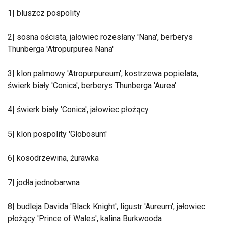
1| bluszcz pospolity
2| sosna oścista, jałowiec rozesłany 'Nana', berberys
Thunberga 'Atropurpurea Nana'
3| klon palmowy 'Atropurpureum', kostrzewa popielata,
świerk biały 'Conica', berberys Thunberga 'Aurea'
4| świerk biały 'Conica', jałowiec płożący
5| klon pospolity 'Globosum'
6| kosodrzewina, żurawka
7| jodła jednobarwna
8| budleja Davida 'Black Knight', ligustr 'Aureum', jałowiec
płożący 'Prince of Wales', kalina Burkwooda