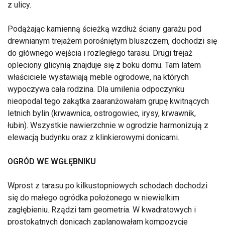
z ulicy.
Podążając kamienną ścieżką wzdłuż ściany garażu pod
drewnianym trejażem porośniętym bluszczem, dochodzi się
do głównego wejścia i rozległego tarasu. Drugi trejaż
opleciony glicynią znajduje się z boku domu. Tam latem
właściciele wystawiają meble ogrodowe, na których
wypoczywa cała rodzina. Dla umilenia odpoczynku
nieopodal tego zakątka zaaranżowałam grupę kwitnących
letnich bylin (krwawnica, ostrogowiec, irysy, krwawnik,
łubin). Wszystkie nawierzchnie w ogrodzie harmonizują z
elewacją budynku oraz z klinkierowymi donicami.
OGRÓD WE WGŁĘBNIKU
Wprost z tarasu po kilkustopniowych schodach dochodzi
się do małego ogródka położonego w niewielkim
zagłębieniu. Rządzi tam geometria. W kwadratowych i
prostokątnych donicach zaplanowałam kompozycje