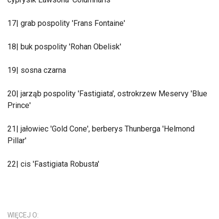
17| grab pospolity 'Frans Fontaine'
18| buk pospolity 'Rohan Obelisk'
19| sosna czarna
20| jarząb pospolity 'Fastigiata', ostrokrzew Meservy 'Blue
Prince'
21| jałowiec 'Gold Cone', berberys Thunberga 'Helmond
Pillar'
22| cis 'Fastigiata Robusta'
WIĘCEJ O: