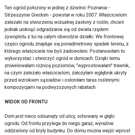
Ten ogród położony w jednej z dzielnic Poznania -
Strzeszynie Greckim - powstał w roku 2007. Właścicielom
zależało na stworzeniu wizualnej zasłony z roślin, chcieli
jednak uniknąć odgradzania się od świata rzędem
żywopłotu z tui na całym obwodzie działki. We frontowej
części ogrodu znajduje się ponadmetrowy spadek terenu, z
którego właściciele nie byli zadowoleni. Postanowiłam to
wykorzystać i stworzyć ogród w donicach. Dzięki temu
zniwelowałam różnicę poziomów, "wyprostowałam" trawnik,
na czym zależało właścicielom, założyłam wgłębnik ukryty
przed wzrokiem sąsiadów i osłoniłam taras roślinnymi
kompozycjami na podwyższonych rabatach.
WIDOK OD FRONTU
Dom jest nieco odsunięty od ulicy, schowany w głębi
ogrodu. Od frontu przylega do niego garaż, wyraźnie
oddzielony od bryły budynku. Do domu można wejść wprost