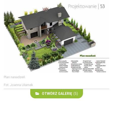
Plan nasadzeń
Fot. Joanna Ułamek
OTWÓRZ GALERIĘ
(5)