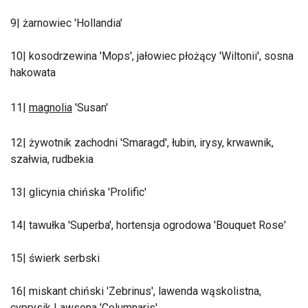
9| żarnowiec 'Hollandia'
10| kosodrzewina 'Mops', jałowiec płożący 'Wiltonii', sosna
hakowata
11|
magnolia
'Susan'
12| żywotnik zachodni 'Smaragd', łubin, irysy, krwawnik,
szałwia, rudbekia
13| glicynia chińska 'Prolific'
14| tawułka 'Superba', hortensja ogrodowa 'Bouquet Rose'
15| świerk serbski
16| miskant chiński 'Zebrinus', lawenda wąskolistna,
cyprysik Lawsona 'Columnaris'