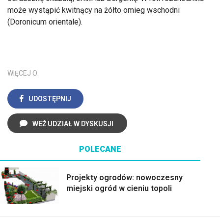
może wystąpić kwitnący na żółto omieg wschodni
(Doronicum orientale).
WIĘCEJ O:
UDOSTĘPNIJ
WEŹ UDZIAŁ W DYSKUSJI
POLECANE
Projekty ogrodów: nowoczesny
miejski ogród w cieniu topoli