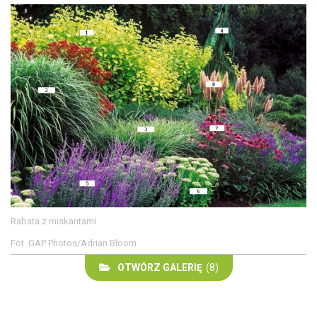
Rabata z miskantami
Fot. GAP Photos/Adrian Bloom
OTWÓRZ GALERIĘ
(8)