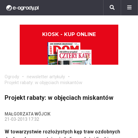
KIOSK - KUP ONLINE
Ogrody
newsletter artykuły
Projekt rabaty: w objęciach miskantów
Projekt rabaty: w objęciach miskantów
MAŁGORZATA WÓJCIK
21-03-2013 17:32
W towarzystwie rozłożystych kęp traw ozdobnych