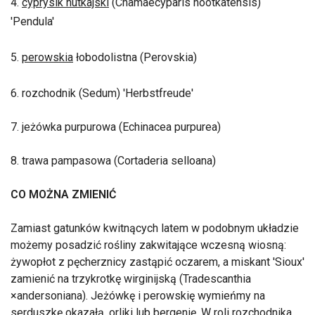
4.
cyprysik nutkajski
(Chamaecyparis nootkatensis)
'Pendula'
5.
perowskia
łobodolistna (Perovskia)
6. rozchodnik (Sedum) 'Herbstfreude'
7. jeżówka purpurowa (Echinacea purpurea)
8. trawa pampasowa (Cortaderia selloana)
CO MOŻNA ZMIENIĆ
Zamiast gatunków kwitnących latem w podobnym układzie
możemy posadzić rośliny zakwitające wczesną wiosną:
żywopłot z pęcherznicy zastąpić oczarem, a miskant 'Sioux'
zamienić na trzykrotkę wirginijską (Tradescanthia
×andersoniana). Jeżówkę i perowskię wymieńmy na
serduszkę okazałą, orliki lub bergenię. W roli rozchodnika