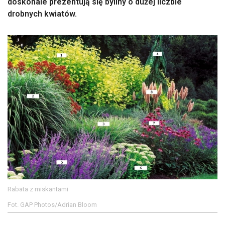
doskonale prezentują się byliny o dużej liczbie
drobnych kwiatów.
Rabata z miskantami
Fot. GAP Photos/Adrian Bloom