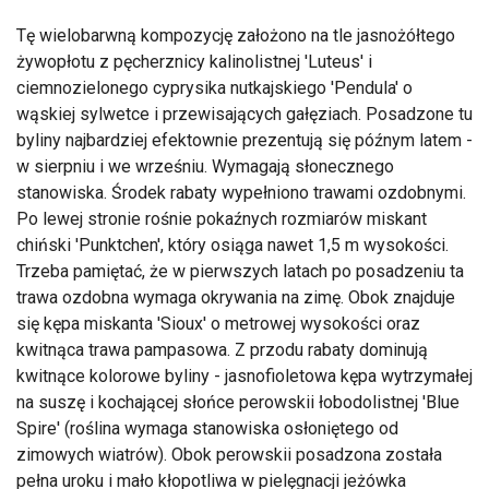
Tę wielobarwną kompozycję założono na tle jasnożółtego
żywopłotu z pęcherznicy kalinolistnej 'Luteus' i
ciemnozielonego cyprysika nutkajskiego 'Pendula' o
wąskiej sylwetce i przewisających gałęziach. Posadzone tu
byliny najbardziej efektownie prezentują się późnym latem -
w sierpniu i we wrześniu. Wymagają słonecznego
stanowiska. Środek rabaty wypełniono trawami ozdobnymi.
Po lewej stronie rośnie pokaźnych rozmiarów miskant
chiński 'Punktchen', który osiąga nawet 1,5 m wysokości.
Trzeba pamiętać, że w pierwszych latach po posadzeniu ta
trawa ozdobna wymaga okrywania na zimę. Obok znajduje
się kępa miskanta 'Sioux' o metrowej wysokości oraz
kwitnąca trawa pampasowa. Z przodu rabaty dominują
kwitnące kolorowe byliny - jasnofioletowa kępa wytrzymałej
na suszę i kochającej słońce perowskii łobodolistnej 'Blue
Spire' (roślina wymaga stanowiska osłoniętego od
zimowych wiatrów). Obok perowskii posadzona została
pełna uroku i mało kłopotliwa w pielęgnacji jeżówka