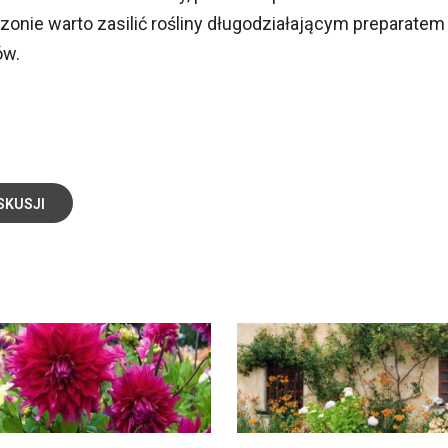
onie warto zasilić rośliny długodziałającym preparatem
ów.
SKUSJI