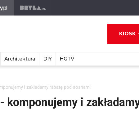
KIOSK 
Architektura
DIY
HGTV
komponujemy i zakładamy rabatę pod sosnami
e - komponujemy i zakładam