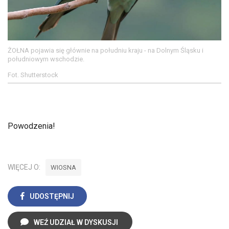
ŻOŁNA pojawia się głównie na południu kraju - na Dolnym Śląsku i
południowym wschodzie.
Fot. Shutterstock
Powodzenia!
WIĘCEJ O:
WIOSNA
UDOSTĘPNIJ
WEŹ UDZIAŁ W DYSKUSJI