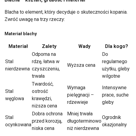
Blacha to element, który decyduje o skuteczności kopania.
Zwróć uwagę na trzy rzeczy:
Materiał blachy
Materiał
Zalety
Wady
Dla kogo?
Odporna na
Do
Stal
rdzę, łatwa w
regularnego
Wyższa cena
nierdzewna
czyszczeniu,
użytku, gleby
trwała
wilgotne
Twardość,
Wymaga
Intensywne
Stal
ostrość
pielęgnacji –
prace, suche
węglowa
krawędzi,
rdzewieje
gleby
niższa cena
Dobra ochrona
Mniej trwała
Stal
Ogrodnik
przed korozją,
długoterminowo
ocynkowana
okazjonalny
niska cena
niż nierdzewna