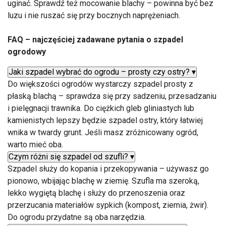
uginać. Sprawdź też mocowanie blachy – powinna być bez
luzu i nie ruszać się przy bocznych naprężeniach.
FAQ – najczęściej zadawane pytania o szpadel
ogrodowy
Jaki szpadel wybrać do ogrodu – prosty czy ostry?
▾
Do większości ogrodów wystarczy szpadel prosty z
płaską blachą – sprawdza się przy sadzeniu, przesadzaniu
i pielęgnacji trawnika. Do ciężkich gleb gliniastych lub
kamienistych lepszy będzie szpadel ostry, który łatwiej
wnika w twardy grunt. Jeśli masz zróżnicowany ogród,
warto mieć oba.
Czym różni się szpadel od szufli?
▾
Szpadel służy do kopania i przekopywania – używasz go
pionowo, wbijając blachę w ziemię. Szufla ma szeroką,
lekko wygiętą blachę i służy do przenoszenia oraz
przerzucania materiałów sypkich (kompost, ziemia, żwir).
Do ogrodu przydatne są oba narzędzia.