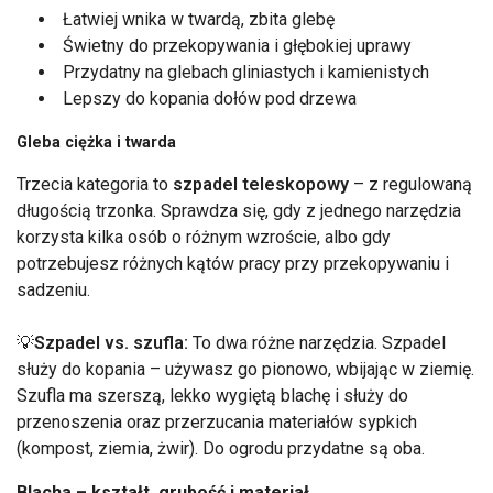
Łatwiej wnika w twardą, zbita glebę
Świetny do przekopywania i głębokiej uprawy
Przydatny na glebach gliniastych i kamienistych
Lepszy do kopania dołów pod drzewa
Gleba ciężka i twarda
Trzecia kategoria to
szpadel teleskopowy
– z regulowaną
długością trzonka. Sprawdza się, gdy z jednego narzędzia
korzysta kilka osób o różnym wzroście, albo gdy
potrzebujesz różnych kątów pracy przy przekopywaniu i
sadzeniu.
💡
Szpadel vs. szufla:
To dwa różne narzędzia. Szpadel
służy do kopania – używasz go pionowo, wbijając w ziemię.
Szufla ma szerszą, lekko wygiętą blachę i służy do
przenoszenia oraz przerzucania materiałów sypkich
(kompost, ziemia, żwir). Do ogrodu przydatne są oba.
Blacha – kształt, grubość i materiał