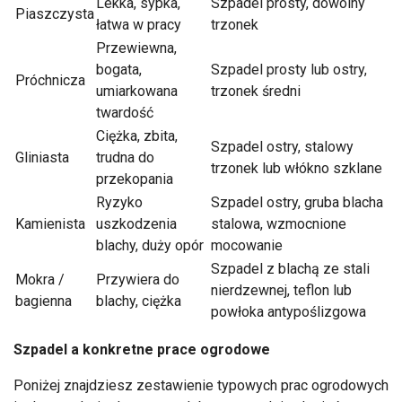
Lekka, sypka,
Szpadel prosty, dowolny
Piaszczysta
łatwa w pracy
trzonek
Przewiewna,
bogata,
Szpadel prosty lub ostry,
Próchnicza
umiarkowana
trzonek średni
twardość
Ciężka, zbita,
Szpadel ostry, stalowy
Gliniasta
trudna do
trzonek lub włókno szklane
przekopania
Ryzyko
Szpadel ostry, gruba blacha
Kamienista
uszkodzenia
stalowa, wzmocnione
blachy, duży opór
mocowanie
Szpadel z blachą ze stali
Mokra /
Przywiera do
nierdzewnej, teflon lub
bagienna
blachy, ciężka
powłoka antypoślizgowa
Szpadel a konkretne prace ogrodowe
Poniżej znajdziesz zestawienie typowych prac ogrodowych