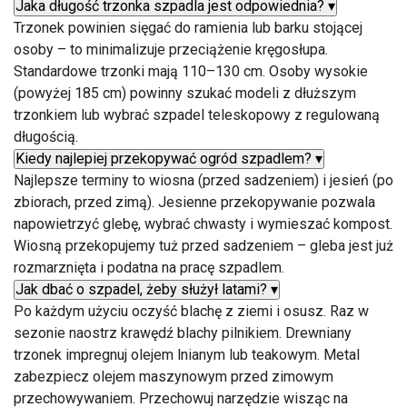
Jaka długość trzonka szpadla jest odpowiednia?
▾
Trzonek powinien sięgać do ramienia lub barku stojącej
osoby – to minimalizuje przeciążenie kręgosłupa.
Standardowe trzonki mają 110–130 cm. Osoby wysokie
(powyżej 185 cm) powinny szukać modeli z dłuższym
trzonkiem lub wybrać szpadel teleskopowy z regulowaną
długością.
Kiedy najlepiej przekopywać ogród szpadlem?
▾
Najlepsze terminy to wiosna (przed sadzeniem) i jesień (po
zbiorach, przed zimą). Jesienne przekopywanie pozwala
napowietrzyć glebę, wybrać chwasty i wymieszać kompost.
Wiosną przekopujemy tuż przed sadzeniem – gleba jest już
rozmarznięta i podatna na pracę szpadlem.
Jak dbać o szpadel, żeby służył latami?
▾
Po każdym użyciu oczyść blachę z ziemi i osusz. Raz w
sezonie naostrz krawędź blachy pilnikiem. Drewniany
trzonek impregnuj olejem lnianym lub teakowym. Metal
zabezpiecz olejem maszynowym przed zimowym
przechowywaniem. Przechowuj narzędzie wisząc na