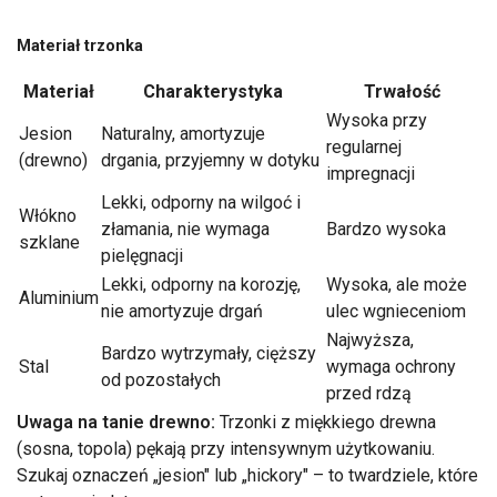
Materiał trzonka
Materiał
Charakterystyka
Trwałość
Wysoka przy
Jesion
Naturalny, amortyzuje
regularnej
(drewno)
drgania, przyjemny w dotyku
impregnacji
Lekki, odporny na wilgoć i
Włókno
złamania, nie wymaga
Bardzo wysoka
szklane
pielęgnacji
Lekki, odporny na korozję,
Wysoka, ale może
Aluminium
nie amortyzuje drgań
ulec wgnieceniom
Najwyższa,
Bardzo wytrzymały, cięższy
Stal
wymaga ochrony
od pozostałych
przed rdzą
Uwaga na tanie drewno:
Trzonki z miękkiego drewna
(sosna, topola) pękają przy intensywnym użytkowaniu.
Szukaj oznaczeń „jesion" lub „hickory" – to twardziele, które