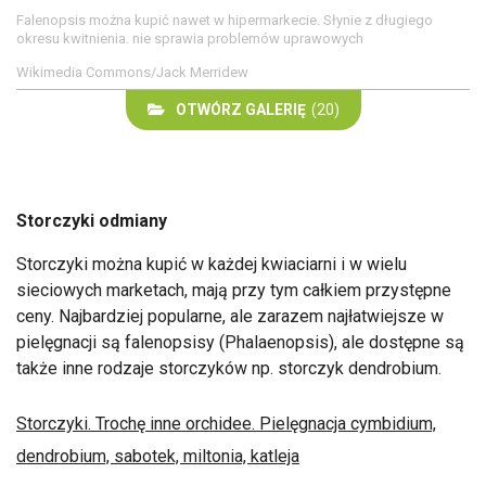
Falenopsis można kupić nawet w hipermarkecie. Słynie z długiego
okresu kwitnienia. nie sprawia problemów uprawowych
Wikimedia Commons/Jack Merridew
OTWÓRZ GALERIĘ
(20)
Storczyki odmiany
Storczyki można kupić w każdej kwiaciarni i w wielu
sieciowych marketach, mają przy tym całkiem przystępne
ceny. Najbardziej popularne, ale zarazem najłatwiejsze w
pielęgnacji są falenopsisy (Phalaenopsis), ale dostępne są
także inne rodzaje storczyków np. storczyk dendrobium.
Storczyki. Trochę inne orchidee. Pielęgnacja cymbidium,
dendrobium, sabotek, miltonia, katleja