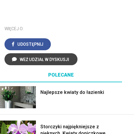
WIĘCEJ O:
UDOSTĘPNIJ
WEŹ UDZIAŁ W DYSKUSJI
POLECANE
Najlepsze kwiaty do łazienki
Storczyki najpiękniejsze z
pięknych. Kwiaty doniczkowe