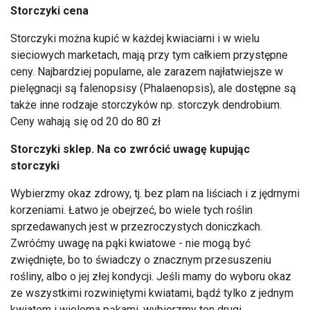
Storczyki cena
Storczyki można kupić w każdej kwiaciarni i w wielu
sieciowych marketach, mają przy tym całkiem przystępne
ceny. Najbardziej popularne, ale zarazem najłatwiejsze w
pielęgnacji są falenopsisy (Phalaenopsis), ale dostępne są
także inne rodzaje storczyków np. storczyk dendrobium.
Ceny wahają się od 20 do 80 zł
Storczyki sklep. Na co zwrócić uwagę kupując
storczyki
Wybierzmy okaz zdrowy, tj. bez plam na liściach i z jędrnymi
korzeniami. Łatwo je obejrzeć, bo wiele tych roślin
sprzedawanych jest w przezroczystych doniczkach.
Zwróćmy uwagę na pąki kwiatowe - nie mogą być
zwiędnięte, bo to świadczy o znacznym przesuszeniu
rośliny, albo o jej złej kondycji. Jeśli mamy do wyboru okaz
ze wszystkimi rozwiniętymi kwiatami, bądź tylko z jednym
kwiatem i wieloma pąkami, wybierzmy ten drugi.