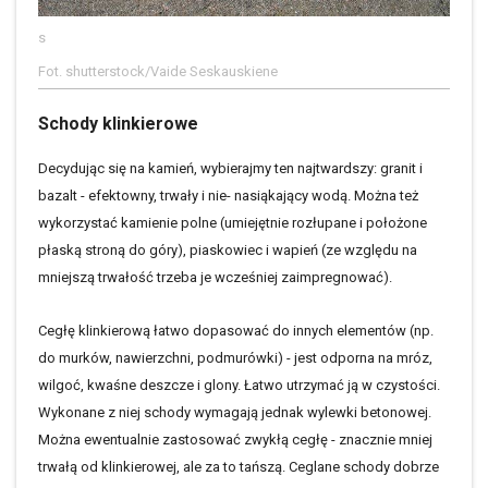
s
Fot. shutterstock/Vaide Seskauskiene
Schody klinkierowe
Decydując się na kamień, wybierajmy ten najtwardszy: granit i
bazalt - efektowny, trwały i nie- nasiąkający wodą. Można też
wykorzystać kamienie polne (umiejętnie rozłupane i położone
płaską stroną do góry), piaskowiec i wapień (ze względu na
mniejszą trwałość trzeba je wcześniej zaimpregnować).
Cegłę klinkierową łatwo dopasować do innych elementów (np.
do murków, nawierzchni, podmurówki) - jest odporna na mróz,
wilgoć, kwaśne deszcze i glony. Łatwo utrzymać ją w czystości.
Wykonane z niej schody wymagają jednak wylewki betonowej.
Można ewentualnie zastosować zwykłą cegłę - znacznie mniej
trwałą od klinkierowej, ale za to tańszą. Ceglane schody dobrze