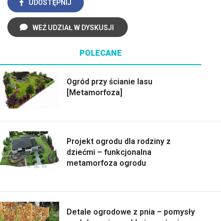
UDOSTĘPNIJ
WEŹ UDZIAŁ W DYSKUSJI
POLECANE
Ogród przy ścianie lasu
[Metamorfoza]
Projekt ogrodu dla rodziny z
dziećmi – funkcjonalna
metamorfoza ogrodu
Detale ogrodowe z pnia – pomysły