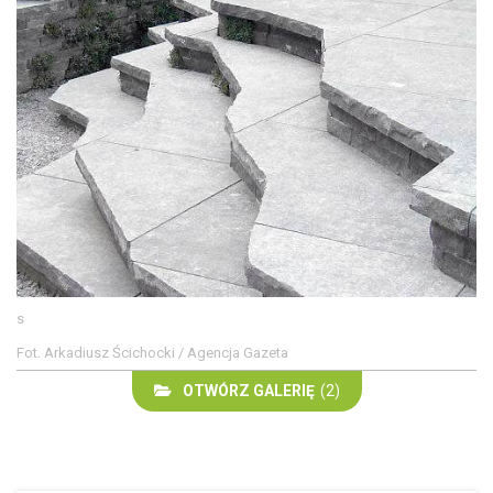
s
Fot. Arkadiusz Ścichocki / Agencja Gazeta
OTWÓRZ GALERIĘ
(2)