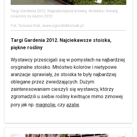
Targi Gardenia 2012. Najpiękniejsze krzewy, drzewka i kwiaty,
nowości na sezon 2012
Fot. Tomasz Kok, www.ogrodniktomek.pl
Targi Gardenia 2012. Najciekawsze stoiska,
piękne rośliny
Wystawcy prześcigali się w pomysłach na najbardziej
oryginalne stoisko. Mnóstwo kolorów i nietypowe
aranżacje sprawiały, że stoiska te były najbardziej
oblegane przez zwiedzających. Dużym
zainteresowaniem cieszyli się wystawcy, którzy
zgromadzili u siebie rośliny kwitnące mimo zimowej
pory jak np.
magnolie
, czy
azalie
.