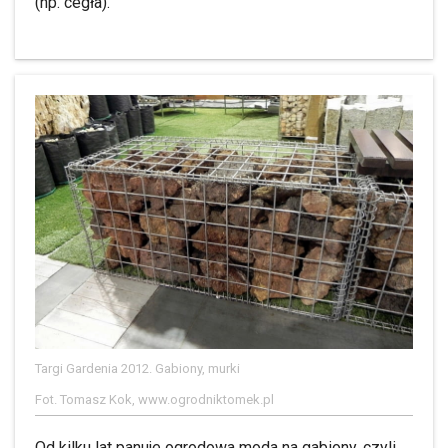
(np. cegła).
Targi Gardenia 2012. Gabiony, murki
Fot. Tomasz Kok, www.ogrodniktomek.pl
Od kilku lat panuje ogrodowa moda na gabiony, czyli