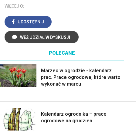
WIĘCEJ O:
UDOSTĘPNIJ
WEŹ UDZIAŁ W DYSKUSJI
POLECANE
Marzec w ogrodzie - kalendarz
prac. Prace ogrodowe, które warto
wykonać w marcu
Kalendarz ogrodnika – prace
ogrodowe na grudzień