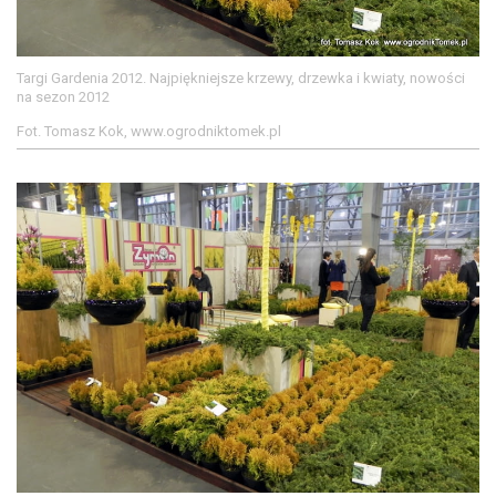
Targi Gardenia 2012. Najpiękniejsze krzewy, drzewka i kwiaty, nowości
na sezon 2012
Fot. Tomasz Kok, www.ogrodniktomek.pl