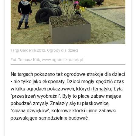
Targi Gardenia 2012. Ogrody dla dzieci
Fot. Tomasz Kok, www.ogrodniktomek.pl
Na targach pokazano też ogrodowe atrakcje dla dzieci
- nie tylko jako eksponaty. Dzieci mogły spędzić czas
w kilku ogrodach pokazowych, których tematyką była
"przestrzeń wyobraźni". Były to place zabaw mające
pobudzać zmysły. Znalazły się tu piaskownice,
"ściana dźwięków", kolorowe klocki i inne zabawki
pozwalające samodzielnie budować.