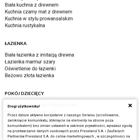
Biała kuchnia z drewnem
Kuchnia czarny mat z drewnem
Kuchnia w stylu prowansalskim
Kuchnia rustykalna
ŁAZIENKA
Biała łazienka z imitacją drewna
Łazienka marmur szary
Oświetlenie do łazienki
Beżowo złota łazienka
POKÓJ DZIECIĘCY
Pokój dziecięcy dla dziewczynek
Drogi użytkowniku!
Pokój młodzieżowy loft
Przez dalsze aktywne korzystanie z naszego Serwisu (scrollowanie,
Tablica manipulacyjna dla dzieci DIY
zamknięcie komunikatu, kliknięcie na elementy na stronie poza
komunikatem) bez zmian ustawień w zakresie prywatności, wyrażasz zgodę
na przetwarzanie danych osobowych przez Pressland S.A. i Zaufanych
SYPIALNIA
Partnerów Pressland S.A. do celów marketingowych , w szczególności na