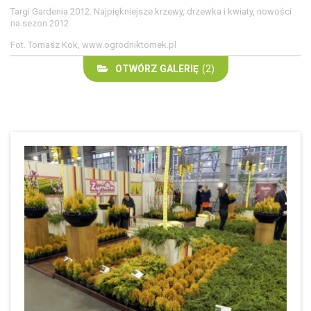
Targi Gardenia 2012. Najpiękniejsze krzewy, drzewka i kwiaty, nowości
na sezon 2012
Fot. Tomasz Kok, www.ogrodniktomek.pl
OTWÓRZ GALERIĘ
(2)