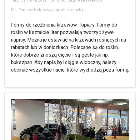
Targi Gardenia 2012. Formy do rzeźbienia krzewów
Fot. Tomasz Kok, www.ogrodniktomek.pl
Formy do rzeźbienia krzewów. Topiary. Formy do
roślin w kształcie liter pozwalają tworzyć żywe
napisy. Można je ustawiać na krzewach rosnących na
rabatach lub w doniczkach. Polecane są do roślin,
które dobrze znoszą cięcie i są gęste jak np.
bukszpan. Aby napis był ciągle widoczny, należy
obcinać wszystkie liście, które wychodzą poza formę.