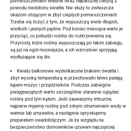
pomieszczeniach właśnie teraz najbardziej cierpią z
powodu niedoboru światła. Nie służy to zwłaszcza
okazom stojącym w zbyt ciepłych pomieszczeniach.
Trzeba się liczyć z tym, że wypuszczą wiele długich,
wiotkich i jasnych pędów. Pod koniec miesiąca warto je
przyciąć, co pobudzi rośliny do rozkrzewienia się.
Przyrosty, które rośliny wypuszczają po takim zabiegu,
są już na ogół mocniejsze, a ich wzrostowi sprzyjają
wydłużające się dni.
Kwiaty balkonowe wydelikacone brakiem światła i
zbyt wysoką temperaturą w przechowalni łatwo padają
łupem mszyc i przędziorków. Podczas zabiegów
pielęgnacyjnych warto szczególnie starannie oglądać
rośliny pod tym kątem. Jeśli zauważymy intruzów,
najpierw myjemy rośliny pod silnym strumieniem wody w
wannie lub umywalce, a następnie opryskujemy
preparatem owadobójczym. Ja ze względu na
bezpieczeństwo domowników używam najczęściej