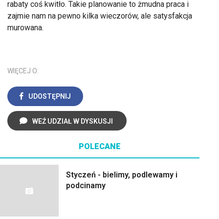
rabaty coś kwitło. Takie planowanie to żmudna praca i
zajmie nam na pewno kilka wieczorów, ale satysfakcja
murowana.
WIĘCEJ O:
UDOSTĘPNIJ
WEŹ UDZIAŁ W DYSKUSJI
POLECANE
Styczeń - bielimy, podlewamy i
podcinamy