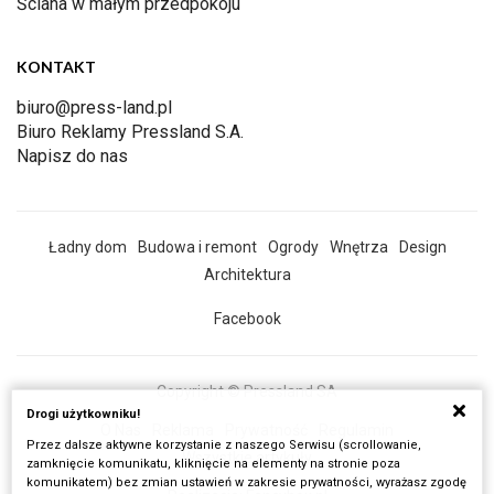
Ściana w małym przedpokoju
KONTAKT
biuro@press-land.pl
Biuro Reklamy Pressland S.A.
Napisz do nas
Ładny dom
Budowa i remont
Ogrody
Wnętrza
Design
Architektura
Facebook
Copyright © Pressland SA
Drogi użytkowniku!
O Nas
Reklama
Prywatność
Regulamin
Przez dalsze aktywne korzystanie z naszego Serwisu (scrollowanie,
Wszystkie artykuły
zamknięcie komunikatu, kliknięcie na elementy na stronie poza
komunikatem) bez zmian ustawień w zakresie prywatności, wyrażasz zgodę