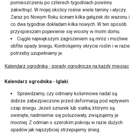
pomieszczeniu po czterech tygodniach powinny
zakwitnąć. W mojej okolicy rośnie wiele tarniny i ałyczy.
Zaraz po Nowym Roku ścinam kilka gałązek do wazonu i
co dwa tygodnie dokładam kilka nowych. W ten sposób
przyspieszam pojawienie się wiosny w moim domu.
Ciągle największym zagrożeniem są mróz i możliwe
obfite opady śniegu. Kontrolujemy okrycie roślin i w razie
potrzeby uzupełniamy je.
Kalendarz ogrodnika - porady ogrodnicze na każdy miesiąc
Kalendarz ogrodnika - Iglaki
Sprawdzamy, czy odmiany kolumnowe nadal są
dobrze zabezpieczone przed deformacją pod wpływem
czap śniegu. Jeżeli sznurek lub siatka, którymi są
owinięte, nadmiernie się poluzowały, związujemy je
mocniej. Z odmian o szerokim pokroju w razie dużych
opadów jak najszybciej strzepujemy śnieg.