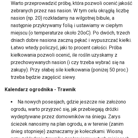
Warto przeprowadzić próbę, która pozwoli ocenić jakość
zebranych przez nas nasion. W tym celu okrągłą liczbę
nasion (np. 20) rozkładamy na wilgotnej bibule, a
następnie przykrywamy folią i ustawiamy w ciepłym
miejscu (o temperaturze około 20oC). Po dwóch, trzech
dniach dobre nasiona zaczną pękać i wypuszczać kiełki.
Łatwo wtedy policzyć, jaki to procent całości. Próba
kiełkowania pozwoli ocenić, ile roślin uzyskamy z
przechowywanych nasion (i czy trzeba wybrać się na
zakupy). Przy słabej sile kiełkowania (poniżej 50 proc.)
trzeba będzie zagęścić siewy.
Kalendarz ogrodnika -
Trawnik
Na nowych posesjach, gdzie jeszcze nie założono
ogrodu, warto przyjrzeć się, jak przebiegają dróżki
wydeptywane przez domowników na śniegu. Zarys
ścieżek nanosimy na plan ogrodu, a w terenie (zanim
śnieg stopnieje) zaznaczamy je kołeczkami. Wiosną