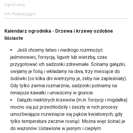
Ogród zimą
Fot. Pixabay/jggrz
Kalendarz ogrodnika - Drzewa i krzewy ozdobne
liściaste
Jeśli chcemy łatwo i niedrogo rozmnożyć
jaśminowiec, forsycję, ligustr lub wierzbę, czas
przygotować ich sadzonki zdrewniałe. Ścinamy gałązki,
owijamy je folią i wkładamy na dwa, trzy miesiące do
lodówki (co kilka dni wietrzymy je, żeby nie zapleśniały).
Gdy tylko ziemia rozmarznie, sadzonki potniemy na
mniejsze kawałki i umieścimy w gruncie.
Gałązki niektórych krzewów (m.in. forsycji i migdałka)
mocno się już przechłodziły i zaszły w nich procesy
umożliwiające rozwinięcie się pąków kwiatowych, gdy
tylko temperatura zacznie rosnąć. Można więc ścinać je
do wazonów. Ustawione w jasnym i ciepłym