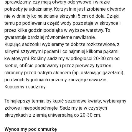
sprawdzamy, czy mają otwory odpływowe i w razie
potrzeby je udrażniamy. Korzystnie jest zrobienie otworów
nie w dnie tylko na ścianie skrzynki 5 cm od dołu. Dzięki
temu po podlewaniu część wody pozostaje w skrzynce i
przez kilka godzin podsiąka w wyższe warstwy. To
gwarantuje bardziej równomierne nawilżanie.
Kupując sadzonki wybieramy te dobrze rozkrzewione, z
silnymi sztywnymi pędami i co najmniej kilkoma pąkami
kwiatowymi. Rośliny sadzimy w odległości 20-30 cm od
siebie, obficie podlewamy i przez pierwszy tydzień
chronimy przed ostrym słońcem (np. osłaniając gazetami).
po dwóch tygodniach możemy zacząć je nawozić.
Kupujemy i sadzimy
To najlepszy termin, by kupić sezonowe kwiaty; wybierajmy
zdrowe i niepodeschnięte. Sadzimy je w czystych
skrzynkach z ziemią uniwersalną co 20-30 cm.
Wynosimy pod chmurkę