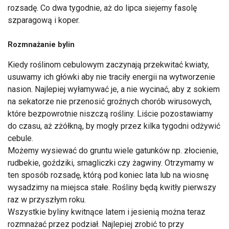
rozsadę. Co dwa tygodnie, aż do lipca siejemy fasolę
szparagową i koper.
Rozmnażanie bylin
Kiedy roślinom cebulowym zaczynają przekwitać kwiaty,
usuwamy ich główki aby nie traciły energii na wytworzenie
nasion. Najlepiej wyłamywać je, a nie wycinać, aby z sokiem
na sekatorze nie przenosić groźnych chorób wirusowych,
które bezpowrotnie niszczą rośliny. Liście pozostawiamy
do czasu, aż zżółkną, by mogły przez kilka tygodni odżywić
cebule.
Możemy wysiewać do gruntu wiele gatunków np. złocienie,
rudbekie, goździki, smagliczki czy żagwiny. Otrzymamy w
ten sposób rozsadę, którą pod koniec lata lub na wiosnę
wysadzimy na miejsca stałe. Rośliny będą kwitły pierwszy
raz w przyszłym roku.
Wszystkie byliny kwitnące latem i jesienią można teraz
rozmnażać przez podział. Najlepiej zrobić to przy