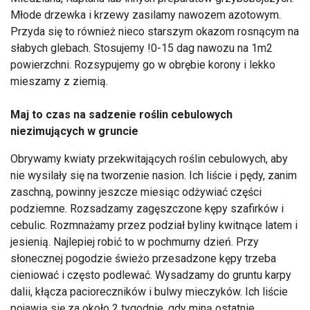
Młode drzewka i krzewy zasilamy nawozem azotowym.
Przyda się to również nieco starszym okazom rosnącym na
słabych glebach. Stosujemy !0-15 dag nawozu na 1m2
powierzchni. Rozsypujemy go w obrębie korony i lekko
mieszamy z ziemią.
Maj to czas na sadzenie roślin cebulowych
niezimujących w gruncie
Obrywamy kwiaty przekwitających roślin cebulowych, aby
nie wysilały się na tworzenie nasion. Ich liście i pędy, zanim
zaschną, powinny jeszcze miesiąc odżywiać części
podziemne. Rozsadzamy zagęszczone kępy szafirków i
cebulic. Rozmnażamy przez podział byliny kwitnące latem i
jesienią. Najlepiej robić to w pochmurny dzień. Przy
słonecznej pogodzie świeżo przesadzone kępy trzeba
cieniować i często podlewać. Wysadzamy do gruntu karpy
dalii, kłącza pacioreczników i bulwy mieczyków. Ich liście
pojawią się za około 2 tygodnie, gdy miną ostatnie