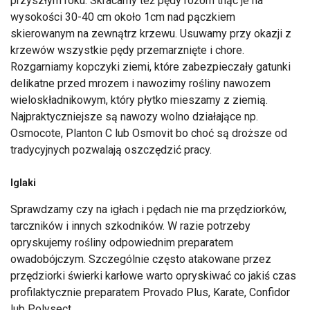
przyszłym roku. Skracamy też pędy różom tnąc je na
wysokości 30-40 cm około 1cm nad pączkiem
skierowanym na zewnątrz krzewu. Usuwamy przy okazji z
krzewów wszystkie pędy przemarznięte i chore.
Rozgarniamy kopczyki ziemi, które zabezpieczały gatunki
delikatne przed mrozem i nawozimy rośliny nawozem
wieloskładnikowym, który płytko mieszamy z ziemią.
Najpraktyczniejsze są nawozy wolno działające np.
Osmocote, Planton C lub Osmovit bo choć są droższe od
tradycyjnych pozwalają oszczędzić pracy.
Iglaki
Sprawdzamy czy na igłach i pędach nie ma przędziorków,
tarczników i innych szkodników. W razie potrzeby
opryskujemy rośliny odpowiednim preparatem
owadobójczym. Szczególnie często atakowane przez
przędziorki świerki karłowe warto opryskiwać co jakiś czas
profilaktycznie preparatem Provado Plus, Karate, Confidor
lub Polysect.