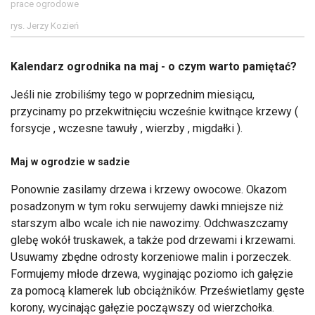
prace ogrodowe
rys. Jerzy Kozień
Kalendarz ogrodnika na maj - o czym warto pamiętać?
Jeśli nie zrobiliśmy tego w poprzednim miesiącu,
przycinamy po przekwitnięciu wcześnie kwitnące krzewy (
forsycje , wczesne tawuły , wierzby , migdałki ).
Maj w ogrodzie w sadzie
Ponownie zasilamy drzewa i krzewy owocowe. Okazom
posadzonym w tym roku serwujemy dawki mniejsze niż
starszym albo wcale ich nie nawozimy. Odchwaszczamy
glebę wokół truskawek, a także pod drzewami i krzewami.
Usuwamy zbędne odrosty korzeniowe malin i porzeczek.
Formujemy młode drzewa, wyginając poziomo ich gałęzie
za pomocą klamerek lub obciążników. Prześwietlamy gęste
korony, wycinając gałęzie począwszy od wierzchołka.