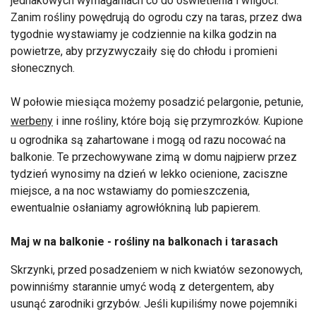
jednakowych wymaganiach co do oświetlenia i wilgoci.
Zanim rośliny powędrują do ogrodu czy na taras, przez dwa
tygodnie wystawiamy je codziennie na kilka godzin na
powietrze, aby przyzwyczaiły się do chłodu i promieni
słonecznych.
W połowie miesiąca możemy posadzić pelargonie, petunie,
werbeny
i inne rośliny, które boją się przymrozków. Kupione
u ogrodnika są zahartowane i mogą od razu nocować na
balkonie. Te przechowywane zimą w domu najpierw przez
tydzień wynosimy na dzień w lekko ocienione, zaciszne
miejsce, a na noc wstawiamy do pomieszczenia,
ewentualnie osłaniamy agrowłókniną lub papierem.
Maj w na balkonie - rośliny na balkonach i tarasach
Skrzynki, przed posadzeniem w nich kwiatów sezonowych,
powinniśmy starannie umyć wodą z detergentem, aby
usunąć zarodniki grzybów. Jeśli kupiliśmy nowe pojemniki