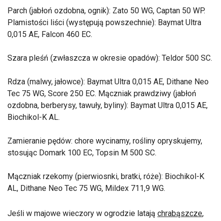
Parch (jabłoń ozdobna, ognik): Zato 50 WG, Captan 50 WP.
Plamistości liści (występują powszechnie): Baymat Ultra
0,015 AE, Falcon 460 EC.
Szara pleśń (zwłaszcza w okresie opadów): Teldor 500 SC.
Rdza (malwy, jałowce): Baymat Ultra 0,015 AE, Dithane Neo
Tec 75 WG, Score 250 EC. Mączniak prawdziwy (jabłoń
ozdobna, berberysy, tawuły, byliny): Baymat Ultra 0,015 AE,
Biochikol-K AL.
Zamieranie pędów: chore wycinamy, rośliny opryskujemy,
stosując Domark 100 EC, Topsin M 500 SC.
Mączniak rzekomy (pierwiosnki, bratki, róże): Biochikol-K
AL, Dithane Neo Tec 75 WG, Mildex 711,9 WG.
Jeśli w majowe wieczory w ogrodzie latają
chrabąszcze
,