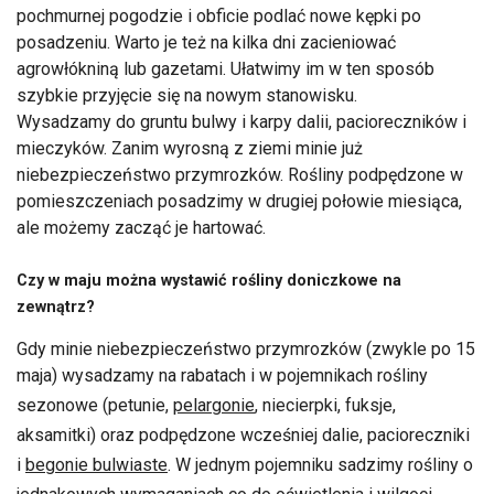
pochmurnej pogodzie i obficie podlać nowe kępki po
posadzeniu. Warto je też na kilka dni zacieniować
agrowłókniną lub gazetami. Ułatwimy im w ten sposób
szybkie przyjęcie się na nowym stanowisku.
Wysadzamy do gruntu bulwy i karpy dalii, pacioreczników i
mieczyków. Zanim wyrosną z ziemi minie już
niebezpieczeństwo przymrozków. Rośliny podpędzone w
pomieszczeniach posadzimy w drugiej połowie miesiąca,
ale możemy zacząć je hartować.
Czy w maju można wystawić rośliny doniczkowe na
zewnątrz?
Gdy minie niebezpieczeństwo przymrozków (zwykle po 15
maja) wysadzamy na rabatach i w pojemnikach rośliny
sezonowe (petunie,
pelargonie
, niecierpki, fuksje,
aksamitki) oraz podpędzone wcześniej dalie, pacioreczniki
i
begonie bulwiaste
. W jednym pojemniku sadzimy rośliny o