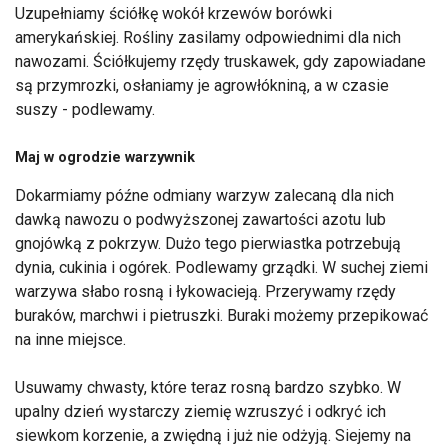
Uzupełniamy ściółkę wokół krzewów borówki
amerykańskiej. Rośliny zasilamy odpowiednimi dla nich
nawozami. Ściółkujemy rzędy truskawek, gdy zapowiadane
są przymrozki, osłaniamy je agrowłókniną, a w czasie
suszy - podlewamy.
Maj w ogrodzie warzywnik
Dokarmiamy późne odmiany warzyw zalecaną dla nich
dawką nawozu o podwyższonej zawartości azotu lub
gnojówką z pokrzyw. Dużo tego pierwiastka potrzebują
dynia, cukinia i ogórek. Podlewamy grządki. W suchej ziemi
warzywa słabo rosną i łykowacieją. Przerywamy rzędy
buraków, marchwi i pietruszki. Buraki możemy przepikować
na inne miejsce.
Usuwamy chwasty, które teraz rosną bardzo szybko. W
upalny dzień wystarczy ziemię wzruszyć i odkryć ich
siewkom korzenie, a zwiędną i już nie odżyją. Siejemy na