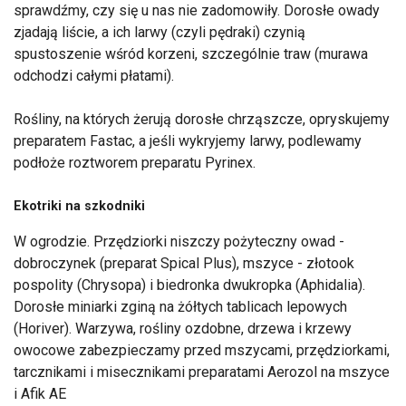
sprawdźmy, czy się u nas nie zadomowiły. Dorosłe owady
zjadają liście, a ich larwy (czyli pędraki) czynią
spustoszenie wśród korzeni, szczególnie traw (murawa
odchodzi całymi płatami).
Rośliny, na których żerują dorosłe chrząszcze, opryskujemy
preparatem Fastac, a jeśli wykryjemy larwy, podlewamy
podłoże roztworem preparatu Pyrinex.
Ekotriki na szkodniki
W ogrodzie. Przędziorki niszczy pożyteczny owad -
dobroczynek (preparat Spical Plus), mszyce - złotook
pospolity (Chrysopa) i biedronka dwukropka (Aphidalia).
Dorosłe miniarki zginą na żółtych tablicach lepowych
(Horiver). Warzywa, rośliny ozdobne, drzewa i krzewy
owocowe zabezpieczamy przed mszycami, przędziorkami,
tarcznikami i misecznikami preparatami Aerozol na mszyce
i Afik AE