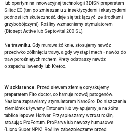
lub opartym na innowacyjnej technologii 3DISN preparatem
Siltac EC (ten po zmieszaniu z insektycydami i akarycydami
podnosi ich skuteczność, daje się też łączyć ze środkami
grzybobójczymi). Rośliny wzmacniamy stymulatorem
(Biosept Active lub Septovital 200 SL).
Na trawniku.
Gdy murawa żółknie, stosujemy nawóz
przeciwko żółknięciu trawy, a gdy wystąpi mech - nawóz do
traw porośniętych mchem. Krety odstraszy nawóz
o zapachu lawendy lub Kretox.
W szklarence.
Przed siewem ziemię opryskujemy
preparatem Fito doctor, co hamuje rozwój patogenów.
Nasiona zaprawiamy stymulatorem NanoGro. Do niszczenia
ziemiórek używamy Entonem lub wyłapujemy je na żółte
tablice lepowe Horiver. Przyspieszamy wzrost roślin,
stosując ProFortum, ProParva lub nawozy humusowe
(Ligno Super NPK). Rośliny zabezpieczamy przed