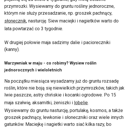
przymrozki. Wysiewamy do gruntu rośliny jednoroczne,
którym nie służy przesadzanie, np. groszek pachnący,
słonecznik
, nasturcję. Siew maciejki i nagietków warto do
lata powtarzać co 3 tygodnie.
W drugiej połowie maja sadzimy dalie i pacioreczniki
(kanny).
Warzywniak w maju - co robimy? Wysiew roślin
jednorocznych i wieloletnich
Na początku miesiąca wysadzamy już do gruntu rozsadę
roślin, które nie boją się niewielkich przymrozków, takich jak
lwie paszcze, astry chińskie i kocanki ogrodowe. Po 15
maja szałwię, aksamitki, żeniszki i
lobelie
.
Wysiewamy do gruntu nasturcję, portulakę, kosmos, a także
groszek pachnący, lewkonie i słoneczniki oraz wiele innych
gatunków. Maciejkę i nagietki warto siać kilka razy, bo