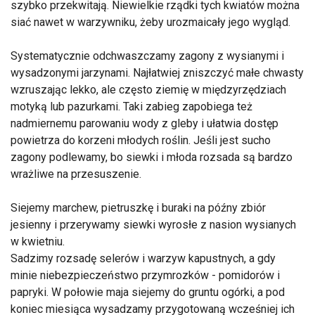
szybko przekwitają. Niewielkie rządki tych kwiatów można
siać nawet w warzywniku, żeby urozmaicały jego wygląd.
Systematycznie odchwaszczamy zagony z wysianymi i
wysadzonymi jarzynami. Najłatwiej zniszczyć małe chwasty
wzruszając lekko, ale często ziemię w międzyrzędziach
motyką lub pazurkami. Taki zabieg zapobiega też
nadmiernemu parowaniu wody z gleby i ułatwia dostęp
powietrza do korzeni młodych roślin. Jeśli jest sucho
zagony podlewamy, bo siewki i młoda rozsada są bardzo
wrażliwe na przesuszenie.
Siejemy marchew, pietruszkę i buraki na późny zbiór
jesienny i przerywamy siewki wyrosłe z nasion wysianych
w kwietniu.
Sadzimy rozsadę selerów i warzyw kapustnych, a gdy
minie niebezpieczeństwo przymrozków - pomidorów i
papryki. W połowie maja siejemy do gruntu ogórki, a pod
koniec miesiąca wysadzamy przygotowaną wcześniej ich