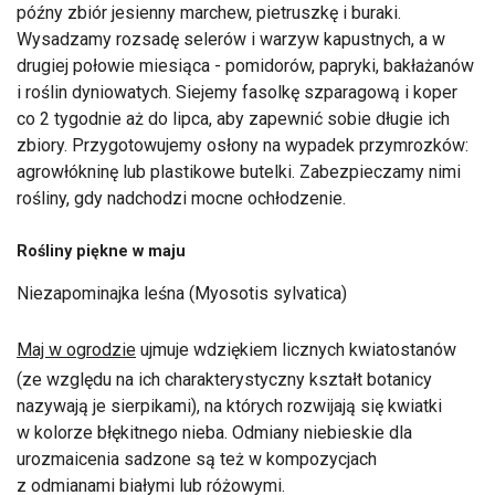
późny zbiór jesienny marchew, pietruszkę i buraki.
Wysadzamy rozsadę selerów i warzyw kapustnych, a w
drugiej połowie miesiąca - pomidorów, papryki, bakłażanów
i roślin dyniowatych. Siejemy fasolkę szparagową i koper
co 2 tygodnie aż do lipca, aby zapewnić sobie długie ich
zbiory. Przygotowujemy osłony na wypadek przymrozków:
agrowłókninę lub plastikowe butelki. Zabezpieczamy nimi
rośliny, gdy nadchodzi mocne ochłodzenie.
Rośliny piękne w maju
Niezapominajka leśna (Myosotis sylvatica)
Maj w ogrodzie
ujmuje wdziękiem licznych kwiatostanów
(ze względu na ich charakterystyczny kształt botanicy
nazywają je sierpikami), na których rozwijają się kwiatki
w kolorze błękitnego nieba. Odmiany niebieskie dla
urozmaicenia sadzone są też w kompozycjach
z odmianami białymi lub różowymi.