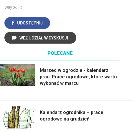
WIĘCEJ O:
UDOSTĘPNIJ
WEŹ UDZIAŁ W DYSKUSJI
POLECANE
Marzec w ogrodzie - kalendarz
prac. Prace ogrodowe, które warto
wykonać w marcu
Kalendarz ogrodnika – prace
ogrodowe na grudzień