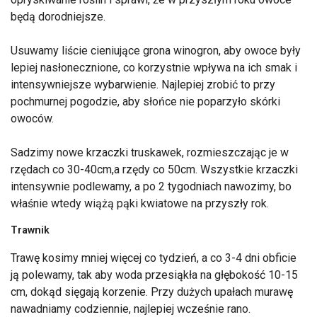
będą dorodniejsze.
Usuwamy liście cieniujące grona winogron, aby owoce były
lepiej nasłonecznione, co korzystnie wpływa na ich smak i
intensywniejsze wybarwienie. Najlepiej zrobić to przy
pochmurnej pogodzie, aby słońce nie poparzyło skórki
owoców.
Sadzimy nowe krzaczki truskawek, rozmieszczając je w
rzędach co 30-40cm,a rzędy co 50cm. Wszystkie krzaczki
intensywnie podlewamy, a po 2 tygodniach nawozimy, bo
właśnie wtedy wiążą pąki kwiatowe na przyszły rok.
Trawnik
Trawę kosimy mniej więcej co tydzień, a co 3-4 dni obficie
ją polewamy, tak aby woda przesiąkła na głębokość 10-15
cm, dokąd sięgają korzenie. Przy dużych upałach murawę
nawadniamy codziennie, najlepiej wcześnie rano.