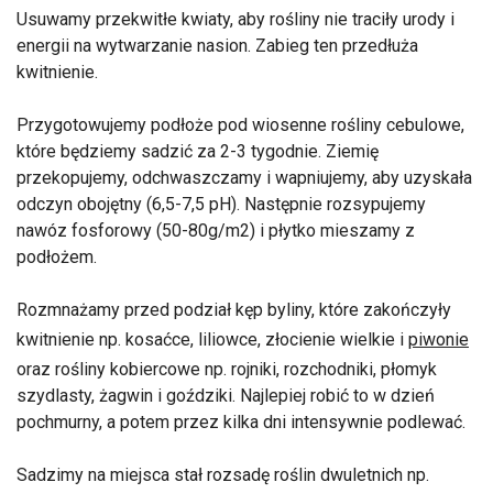
Usuwamy przekwitłe kwiaty, aby rośliny nie traciły urody i
energii na wytwarzanie nasion. Zabieg ten przedłuża
kwitnienie.
Przygotowujemy podłoże pod wiosenne rośliny cebulowe,
które będziemy sadzić za 2-3 tygodnie. Ziemię
przekopujemy, odchwaszczamy i wapniujemy, aby uzyskała
odczyn obojętny (6,5-7,5 pH). Następnie rozsypujemy
nawóz fosforowy (50-80g/m2) i płytko mieszamy z
podłożem.
Rozmnażamy przed podział kęp byliny, które zakończyły
kwitnienie np. kosaćce, liliowce, złocienie wielkie i
piwonie
oraz rośliny kobiercowe np. rojniki, rozchodniki, płomyk
szydlasty, żagwin i goździki. Najlepiej robić to w dzień
pochmurny, a potem przez kilka dni intensywnie podlewać.
Sadzimy na miejsca stał rozsadę roślin dwuletnich np.