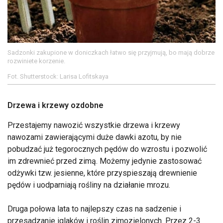
Sadzonki zakupione w doniczkach łatwo się przyjmują, bo mają dobrze
rozwiniete korzenie.
Fot. Shutterstock: Larisa Lofitskaya
Drzewa i krzewy ozdobne
Przestajemy nawozić wszystkie drzewa i krzewy
nawozami zawierającymi duże dawki azotu, by nie
pobudzać już tegorocznych pędów do wzrostu i pozwolić
im zdrewnieć przed zimą. Możemy jedynie zastosować
odżywki tzw. jesienne, które przyspieszają drewnienie
pędów i uodparniają rośliny na działanie mrozu.
Druga połowa lata to najlepszy czas na sadzenie i
przesadzanie iglaków i roślin zimozielonych. Przez 2-3