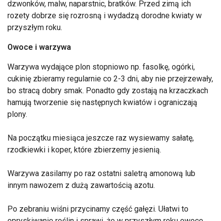
dzwonków, malw, naparstnic, bratków. Przed zimą ich
rozety dobrze się rozrosną i wydadzą dorodne kwiaty w
przyszłym roku.
Owoce i warzywa
Warzywa wydające plon stopniowo np. fasolkę, ogórki,
cukinię zbieramy regularnie co 2-3 dni, aby nie przejrzewały,
bo stracą dobry smak. Ponadto gdy zostają na krzaczkach
hamują tworzenie się następnych kwiatów i ograniczają
plony.
Na początku miesiąca jeszcze raz wysiewamy sałatę,
rzodkiewki i koper, które zbierzemy jesienią.
Warzywa zasilamy po raz ostatni saletrą amonową lub
innym nawozem z dużą zawartością azotu.
Po zebraniu wiśni przycinamy część gałęzi. Ułatwi to
opryskiwanie roślin i sprawi, że w przyszłym roku owoce