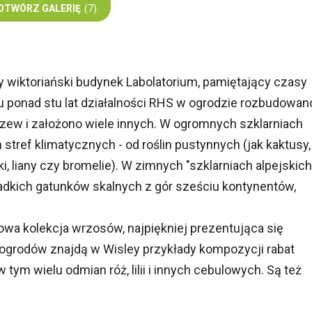
OTWÓRZ GALERIĘ
(7)
y wiktoriański budynek Labolatorium, pamiętający czasy
gu ponad stu lat działalności RHS w ogrodzie rozbudowan
zew i założono wiele innych. W ogromnych szklarniach
tref klimatycznych - od roślin pustynnych (jak kaktusy,
i, liany czy bromelie). W zimnych "szklarniach alpejskich
adkich gatunków skalnych z gór sześciu kontynentów,
owa kolekcja wrzosów, najpiękniej prezentująca się
grodów znajdą w Wisley przykłady kompozycji rabat
w tym wielu odmian róż, lilii i innych cebulowych. Są też