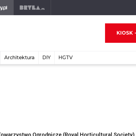
KIOSK 
Architektura
DIY
HGTV
 Towarzystwo Ogrodnicze (Royal Horticultural Society)