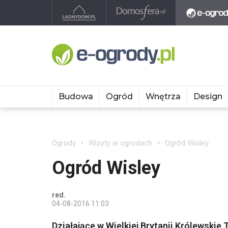
Budowa
Ogród
Wnętrza
Design
Ogrody
Wizyty w ogrodach
Ogród Wisley
Ogród Wisley
red.
04-08-2016 11:03
Działające w Wielkiej Brytanii Królewskie