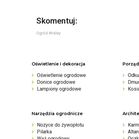
Skomentuj:
Ogród Wisley
Oświetlenie i dekoracja
Porząd
Oświetlenie ogrodowe
Odku
Donice ogrodowe
Dmuc
Lampiony ogrodowe
Kosi
Narzędzia ogrodnicze
Archit
Nożyce do żywopłotu
Karm
Pilarka
Alta
Wąż ogrodowy
Oczk