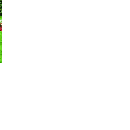
Storczyki – Jak sprawić, by zakwitły na
nowo?
Zdrowe i piękne róże w Twoim ogrodzie.
Jak rozpoznać i zwalczać 6 najczęstszych
chorób?