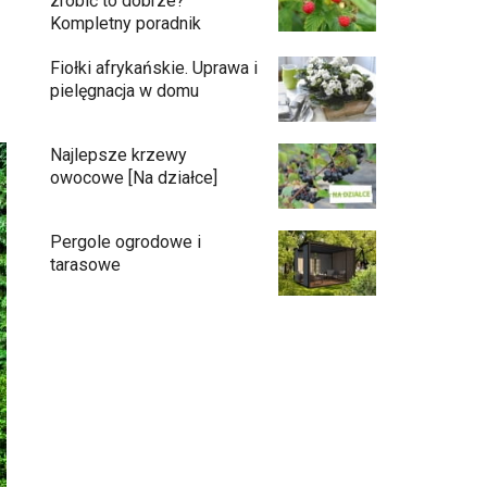
zrobić to dobrze?
Kompletny poradnik
Fiołki afrykańskie. Uprawa i
pielęgnacja w domu
Najlepsze krzewy
owocowe [Na działce]
Pergole ogrodowe i
tarasowe
Eufy C15 — robot koszący bez pętli i bez
stresu
Jak pozbyć się mrówek z domu?
Czy chrząszcze guniaka wyrządzają
szkody?