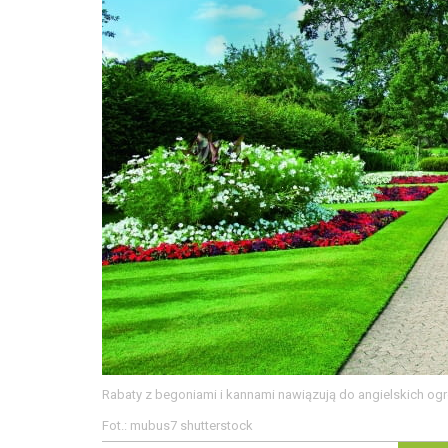
Rabaty z begoniami i kannami nawiązują do angielskich og
Fot.: mubus7 shutterstock