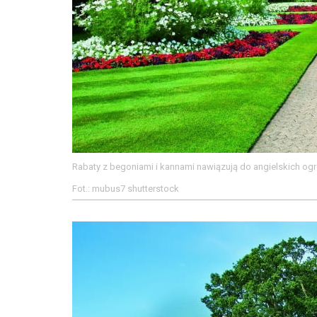
Rabaty z begoniami i kannami nawiązują do angielskich og
Fot.: mubus7 shutterstock