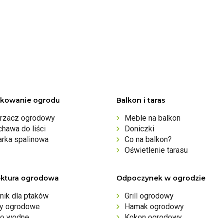
kowanie ogrodu
Balkon i taras
rzacz ogrodowy
Meble na balkon
hawa do liści
Doniczki
arka spalinowa
Co na balkon?
Oświetlenie tarasu
ektura ogrodowa
Odpoczynek w ogrodzie
nik dla ptaków
Grill ogrodowy
ny ogrodowe
Hamak ogrodowy
o wodne
Kokon ogrodowy