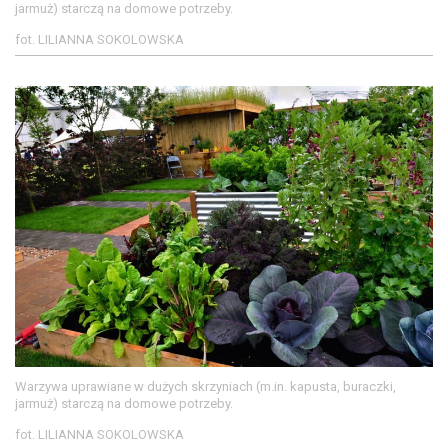
jarmuż) starczą na domowe potrzeby.
fot. LILIANNA SOKOLOWSKA
Warzywa uprawiane w dużych skrzyniach (m.in. kapusta, buraczki,
jarmuż) starczą na domowe potrzeby.
fot. LILIANNA SOKOLOWSKA