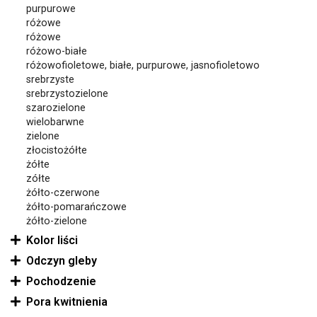
purpurowe
różowe
różowe
różowo-białe
różowofioletowe, białe, purpurowe, jasnofioletowo
srebrzyste
srebrzystozielone
szarozielone
wielobarwne
zielone
złocistożółte
żółte
zółte
żółto-czerwone
żółto-pomarańczowe
żółto-zielone
Kolor liści
Odczyn gleby
Pochodzenie
Pora kwitnienia