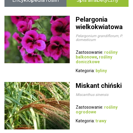
Encyklopedia roślin
Spis alfabetyczny
Pelargonia
wielkokwiatowa
Pelargonium grandiflorum, P.
domesticum
Zastosowanie:
rośliny
balkonowe
,
rośliny
doniczkowe
Kategoria:
byliny
Miskant chiński
Miscanthus sinensis
Zastosowanie:
rośliny
ogrodowe
Kategoria:
trawy