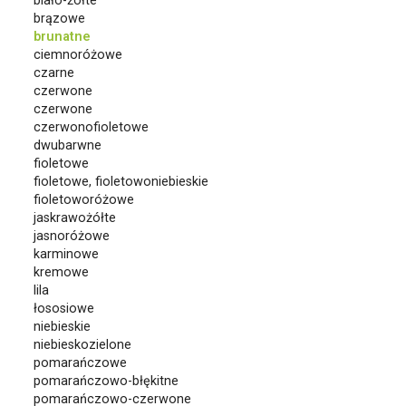
biało-żółte
brązowe
brunatne
ciemnoróżowe
czarne
czerwone
czerwone
czerwonofioletowe
dwubarwne
fioletowe
fioletowe, fioletowoniebieskie
fioletoworóżowe
jaskrawożółte
jasnoróżowe
karminowe
kremowe
lila
łososiowe
niebieskie
niebieskozielone
pomarańczowe
pomarańczowo-błękitne
pomarańczowo-czerwone